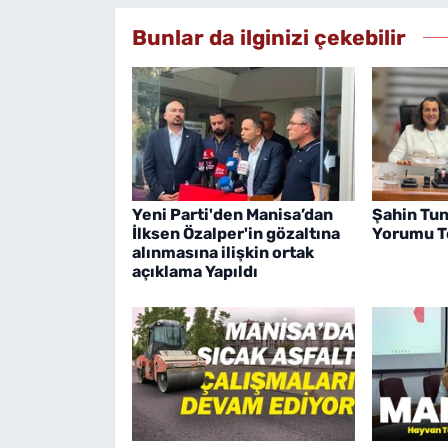
Bunlar da ilginizi çekebilir
Yeni Parti'den Manisa’dan
Şahin Tun
İlksen Özalper'in gözaltına
Yorumu Te
alınmasına ilişkin ortak
açıklama Yapıldı