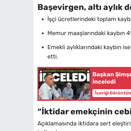
Başevirgen, altı aylık
İşçi ücretlerindeki toplam kayb
Memur maaşlarındaki kaybın 41
Emekli aylıklarındaki kaybın ise
etti.
Başkan Şimşe
İnceledi
İçeriği Görüntül
“İktidar emekçinin ceb
Açıklamasında iktidara sert eleştiril