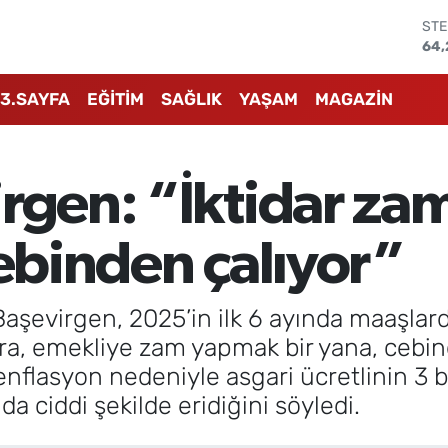
STE
64,
GRA
651
3.SAYFA
EĞİTİM
SAĞLIK
YAŞAM
MAGAZİN
BİS
13.
BIT
64.
rgen: “İktidar za
DO
47,
EU
cebinden çalıyor”
55,
 Başevirgen, 2025’in ilk 6 ayında maaşla
ra, emekliye zam yapmak bir yana, cebinde
a enflasyon nedeniyle asgari ücretlinin 3 
 ciddi şekilde eridiğini söyledi.