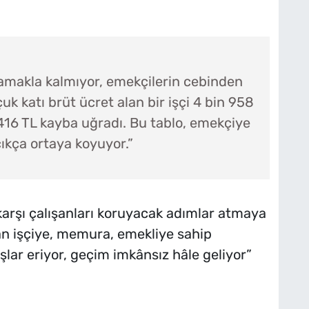
amakla kalmıyor, emekçilerin cebinden
çuk katı brüt ücret alan bir işçi 4 bin 958
in 416 TL kayba uğradı. Bu tablo, emekçiye
çıkça ortaya koyuyor.”
arşı çalışanları koruyacak adımlar atmaya
an işçiye, memura, emekliye sahip
şlar eriyor, geçim imkânsız hâle geliyor”