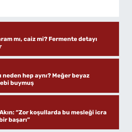
aram mı, caiz mi? Fermente detayı
r
rı neden hep aynı? Meğer beyaz
bebi buymuş
Akın: “Zor koşullarda bu mesleği icra
ir başarı”