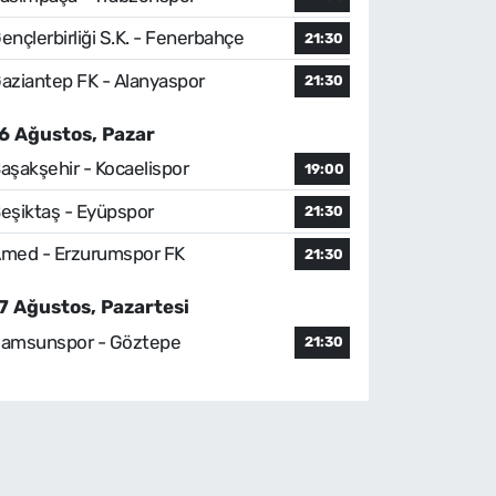
ençlerbirliği S.K. - Fenerbahçe
21:30
aziantep FK - Alanyaspor
21:30
6 Ağustos, Pazar
aşakşehir - Kocaelispor
19:00
eşiktaş - Eyüpspor
21:30
med - Erzurumspor FK
21:30
7 Ağustos, Pazartesi
amsunspor - Göztepe
21:30