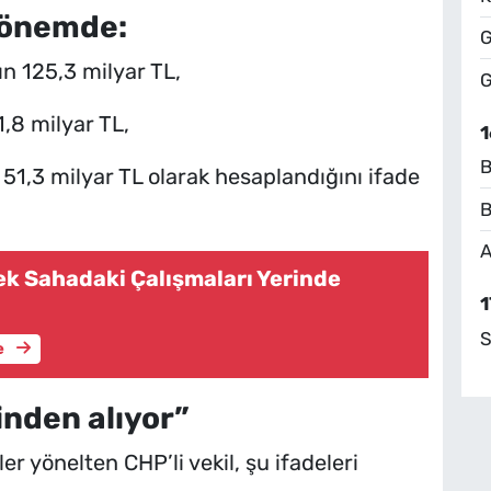
 dönemde:
G
ın 125,3 milyar TL,
G
,8 milyar TL,
1
B
 51,3 milyar TL olarak hesaplandığını ifade
B
A
k Sahadaki Çalışmaları Yerinde
1
S
e
inden alıyor”
er yönelten CHP’li vekil, şu ifadeleri