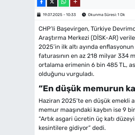
19.07.2025 - 10:33
Okunma Süresi: 1 Dk
CHP’li Başevirgen, Türkiye Devrimc
Araştırma Merkezi (DİSK-AR) verile
2025’in ilk altı ayında enflasyonun
faturasının en az 218 milyar 334 mi
ortalama erimenin 6 bin 485 TL, as
olduğunu vurguladı.
“En düşük memurun kayb
Haziran 2025’te en düşük emekli ay
memur maaşındaki kaybın ise 9 bin
“Artık asgari ücretin üç katı düzeyi
kesintilere gidiyor” dedi.