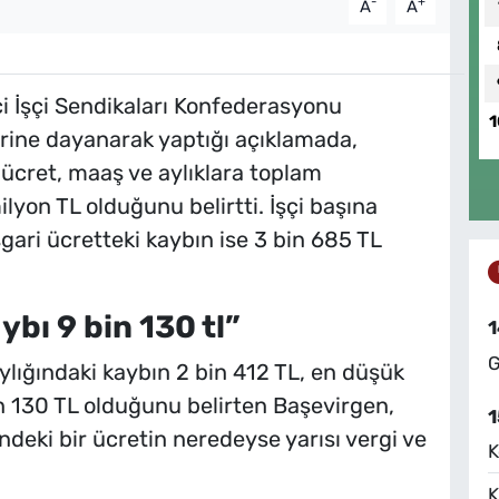
-
+
A
A
i İşçi Sendikaları Konfederasyonu
1
rine dayanarak yaptığı açıklamada,
 ücret, maaş ve aylıklara toplam
lyon TL olduğunu belirtti. İşçi başına
gari ücretteki kaybın ise 3 bin 685 TL
ı 9 bin 130 tl”
1
G
lığındaki kaybın 2 bin 412 TL, en düşük
 130 TL olduğunu belirten Başevirgen,
1
ndeki bir ücretin neredeyse yarısı vergi ve
K
K