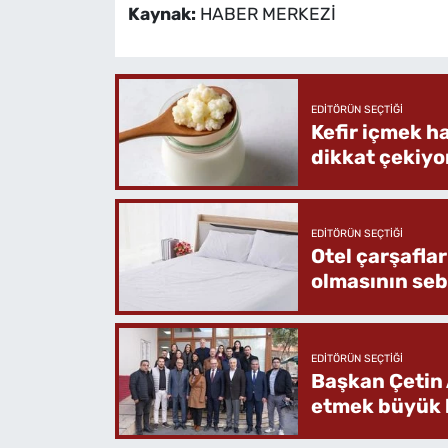
Kaynak:
HABER MERKEZİ
EDITÖRÜN SEÇTIĞI
Kefir içmek h
dikkat çekiyo
EDITÖRÜN SEÇTIĞI
Otel çarşafla
olmasının se
EDITÖRÜN SEÇTIĞI
Başkan Çetin 
etmek büyük b