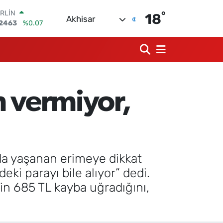
°
RLİN
18
Akhisar
2463
%0.07
M ALTIN
0.40
%0.45
T100
799
%70
COIN
225,61
%-0.63
m vermiyor,
LAR
7143
%0.16
RO
0317
%-0.02
rda yaşanan erimeye dikkat
ki parayı bile alıyor” dedi.
bin 685 TL kayba uğradığını,