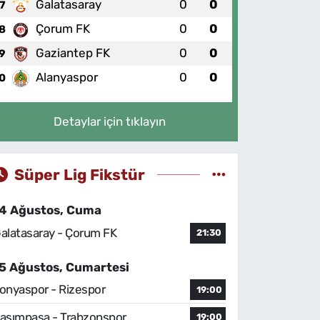
Galatasaray
0
0
7
Çorum FK
0
0
8
Gaziantep FK
0
0
9
Alanyaspor
0
0
0
Detaylar için tıklayın
Süper Lig Fikstür
4 Ağustos, Cuma
alatasaray - Çorum FK
21:30
5 Ağustos, Cumartesi
onyaspor - Rizespor
19:00
asımpaşa - Trabzonspor
19:00