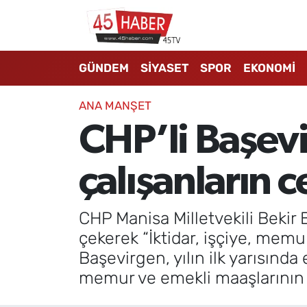
GÜNDEM
Manisa Nöbetçi Eczaneler
GÜNDEM
SİYASET
SPOR
EKONOMİ
SİYASET
Manisa Hava Durumu
ANA MANŞET
SPOR
Manisa Namaz Vakitleri
CHP’li Başevi
EKONOMİ
Manisa Trafik Yoğunluk Haritası
çalışanların 
3.SAYFA
Süper Lig Puan Durumu ve Fikstür
CHP Manisa Milletvekili Bekir
EĞİTİM
Tüm Manşetler
çekerek “İktidar, işçiye, memu
Başevirgen, yılın ilk yarısınd
SAĞLIK
Son Dakika Haberleri
memur ve emekli maaşlarının da
YAŞAM
Haber Arşivi