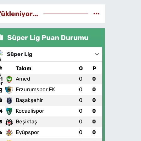
Yükleniyor...
Süper Lig Puan Durumu
Süper Lig
#
Takım
O
P
Amed
0
0
1
Erzurumspor FK
0
0
2
Başakşehir
0
0
3
Kocaelispor
0
0
4
Beşiktaş
0
0
5
Eyüpspor
0
0
6