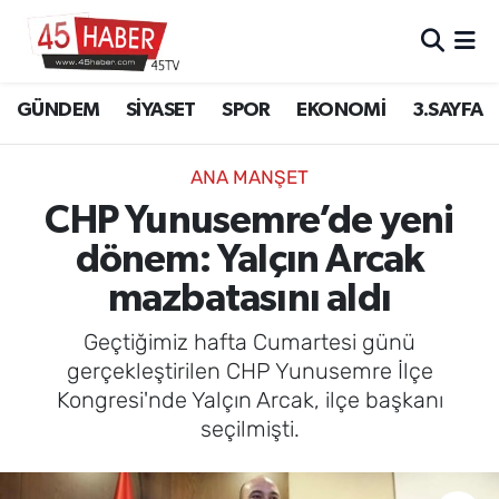
GÜNDEM
Manisa Nöbetçi Eczaneler
GÜNDEM
SİYASET
SPOR
EKONOMİ
3.SAYFA
SİYASET
Manisa Hava Durumu
ANA MANŞET
SPOR
Manisa Namaz Vakitleri
CHP Yunusemre’de yeni
dönem: Yalçın Arcak
EKONOMİ
Manisa Trafik Yoğunluk Haritası
mazbatasını aldı
3.SAYFA
Süper Lig Puan Durumu ve Fikstür
Geçtiğimiz hafta Cumartesi günü
EĞİTİM
Tüm Manşetler
gerçekleştirilen CHP Yunusemre İlçe
Kongresi'nde Yalçın Arcak, ilçe başkanı
SAĞLIK
Son Dakika Haberleri
seçilmişti.
YAŞAM
Haber Arşivi