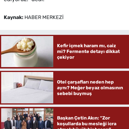
Kaynak:
HABER MERKEZİ
Kefir içmek haram mı, caiz
mi? Fermente detayı dikkat
çekiyor
Otel çarşafları neden hep
aynı? Meğer beyaz olmasının
sebebi buymuş
Başkan Çetin Akın: “Zor
koşullarda bu mesleği icra