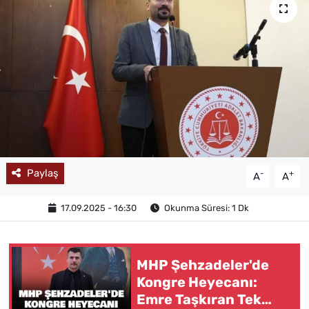
MAGAZİN
Paylaş
-
+
A
A
17.09.2025 - 16:30
Okunma Süresi: 1 Dk
MHP Şehzadeler'de
Kongre Heyecanı:
Emre Taşkıran Tek