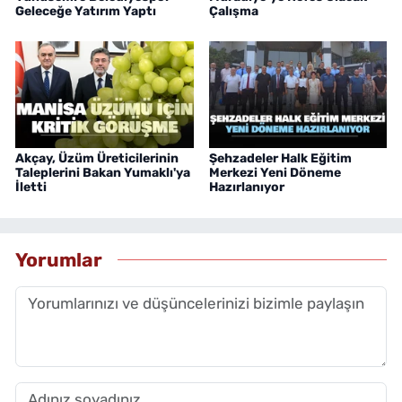
Geleceğe Yatırım Yaptı
Çalışma
Akçay, Üzüm Üreticilerinin
Şehzadeler Halk Eğitim
Taleplerini Bakan Yumaklı'ya
Merkezi Yeni Döneme
İletti
Hazırlanıyor
Yorumlar