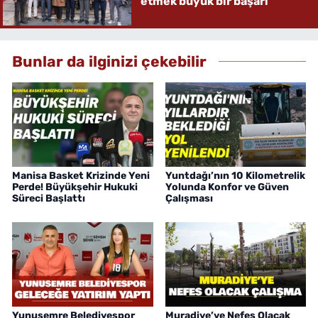
etmek büyük bir başarı”
Bunlar da ilginizi çekebilir
Manisa Basket Krizinde Yeni
Yuntdağı’nın 10 Kilometrelik
Perde! Büyükşehir Hukuki
Yolunda Konfor ve Güven
Süreci Başlattı
Çalışması
Yunusemre Belediyespor
Muradiye’ye Nefes Olacak