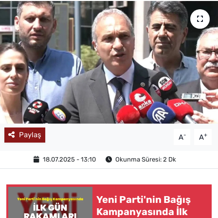
MAGAZİN
Paylaş
-
+
A
A
18.07.2025 - 13:10
Okunma Süresi: 2 Dk
Yeni Parti'nin Bağış
Kampanyasında İlk