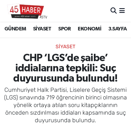
GÜNDEM
Manisa Nöbetçi Eczaneler
GÜNDEM
SİYASET
SPOR
EKONOMİ
3.SAYFA
SİYASET
Manisa Hava Durumu
SİYASET
SPOR
Manisa Namaz Vakitleri
CHP ‘LGS’de şaibe’
iddialarına tepkili: Suç
EKONOMİ
Manisa Trafik Yoğunluk Haritası
duyurusunda bulundu!
3.SAYFA
Süper Lig Puan Durumu ve Fikstür
Cumhuriyet Halk Partisi, Liselere Geçiş Sistemi
EĞİTİM
Tüm Manşetler
(LGS) sınavında 719 öğrencinin birinci olmasına
yönelik ortaya atılan soru kitapçıklarının
SAĞLIK
Son Dakika Haberleri
önceden sızdırılması iddiaları kapsamında suç
duyurusunda bulundu.
YAŞAM
Haber Arşivi