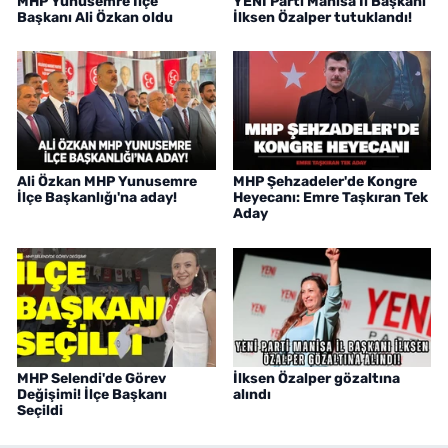
MHP Yunusemre İlçe
YENİ Parti Manisa İl Başkanı
Başkanı Ali Özkan oldu
İlksen Özalper tutuklandı!
Ali Özkan MHP Yunusemre
MHP Şehzadeler'de Kongre
İlçe Başkanlığı'na aday!
Heyecanı: Emre Taşkıran Tek
Aday
MHP Selendi'de Görev
İlksen Özalper gözaltına
Değişimi! İlçe Başkanı
alındı
Seçildi