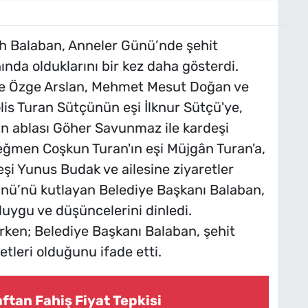
 Balaban, Anneler Günü’nde şehit
nında olduklarını bir kez daha gösterdi.
ne Özge Arslan, Mehmet Mesut Doğan ve
olis Turan Sütçünün eşi İlknur Sütçü'ye,
n ablası Göher Savunmaz ile kardeşi
ğmen Coşkun Turan'ın eşi Müjgân Turan'a,
eşi Yunus Budak ve ailesine ziyaretler
Günü’nü kutlayan Belediye Başkanı Balaban,
 duygu ve düşüncelerini dinledi.
rken; Belediye Başkanı Balaban, şehit
tleri olduğunu ifade etti.
ftan Fahiş Fiyat Tepkisi