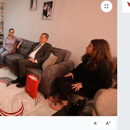
-
+
A
A