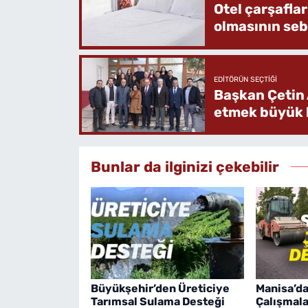
Otel çarşafla
olmasının se
EDITÖRÜN SEÇTIĞI
Başkan Çetin 
etmek büyük b
Bunlar da ilginizi çekebilir
Büyükşehir’den Üreticiye
Manisa’da
Tarımsal Sulama Desteği
Çalışmala