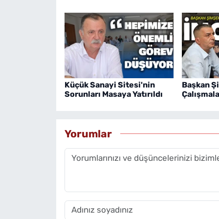
Küçük Sanayi Sitesi'nin
Başkan Ş
Sorunları Masaya Yatırıldı
Çalışmala
Yorumlar