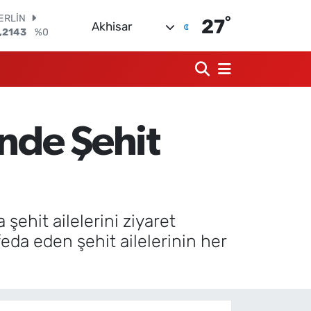
°
AM ALTIN
27
Akhisar
00.87
%0.12
ST100
.799
%70
TCOIN
.643,95
%0.16
LAR
,6704
%0
nde Şehit
URO
,0406
%-0.08
ERLİN
,2143
%0
ehit ailelerini ziyaret
da eden şehit ailelerinin her