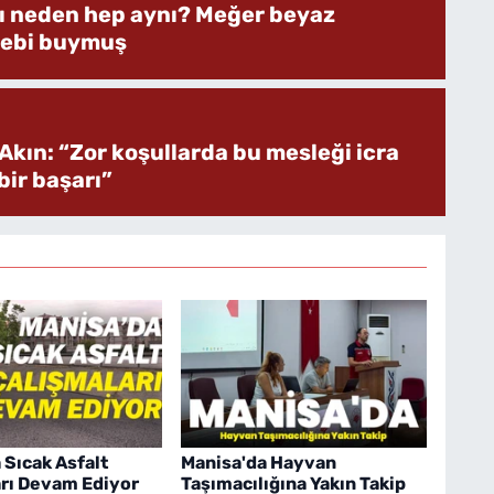
rı neden hep aynı? Meğer beyaz
bebi buymuş
Akın: “Zor koşullarda bu mesleği icra
ir başarı”
 Sıcak Asfalt
Manisa'da Hayvan
rı Devam Ediyor
Taşımacılığına Yakın Takip