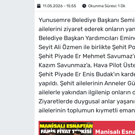
11.05.2026 - 15:55
Okunma Süresi: 1 Dk
Yunusemre Belediye Başkanı Semih
ailelerini ziyaret ederek onların ya
Belediye Başkan Yardımcıları Emi
Seyit Ali Özmen ile birlikte Şehit P
Şehit Piyade Er Mehmet Savumaz'ı
Kazım Savunmaz'a, Hava Pilot Üste
Şehit Piyade Er Enis Budak'ın kard
yapıldı. Şehit ailelerinin Anneler 
ailelerle yakından ilgilenip onların
Ziyaretlerde duygusal anlar yaşanı
ailelerinin toplumun kıymetli emane
Manisalı Esna