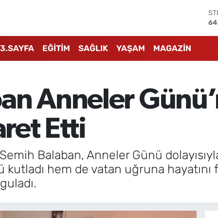
GR
65
Bİ
13
3.SAYFA
EĞİTİM
SAĞLIK
YAŞAM
MAGAZİN
BI
64
DO
47
an Anneler Günü’
E
55
ST
ret Etti
64
mih Balaban, Anneler Günü dolayısıyla ş
kutladı hem de vatan uğruna hayatını fe
guladı.