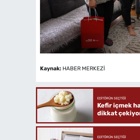
Kaynak:
HABER MERKEZİ
EDITÖRÜN SEÇTIĞI
Kefir içmek h
dikkat çekiyo
EDITÖRÜN SEÇTIĞI