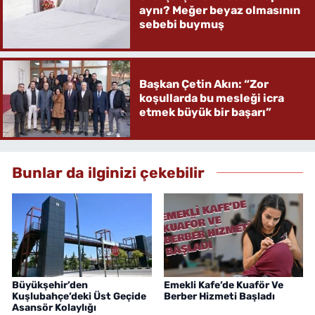
aynı? Meğer beyaz olmasının
sebebi buymuş
Başkan Çetin Akın: “Zor
koşullarda bu mesleği icra
etmek büyük bir başarı”
Bunlar da ilginizi çekebilir
Büyükşehir’den
Emekli Kafe’de Kuaför Ve
Kuşlubahçe’deki Üst Geçide
Berber Hizmeti Başladı
Asansör Kolaylığı