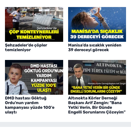
Şehzadeler’de çöpler
Manisa’da sıcaklık yeniden
temizleniyor
39 dereceyi görecek
DMD hastası Göktuğ
Altınokta Körler Derneği
Ordu'nun yardım
Başkanı Arif Zengin: "Bana
kampanyası yüzde 100'e
Yetki Verin, Bir Günde
ulaştı
Engelli Sorunlarını Çözeyim"