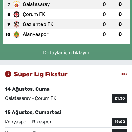
Galatasaray
0
0
7
Çorum FK
0
0
8
Gaziantep FK
0
0
9
Alanyaspor
0
0
10
Detaylar için tıklayın
Süper Lig Fikstür
14 Ağustos, Cuma
Galatasaray - Çorum FK
21:30
15 Ağustos, Cumartesi
Konyaspor - Rizespor
19:00