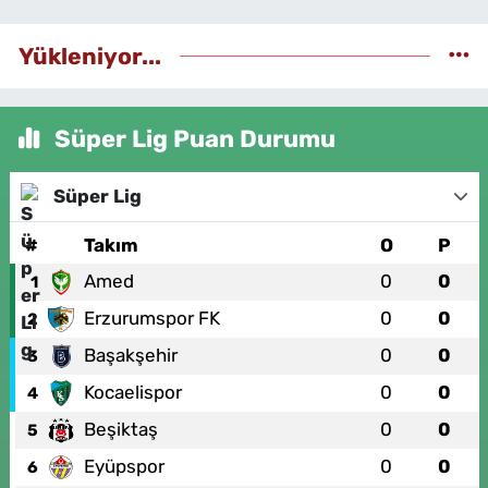
Yükleniyor...
Süper Lig Puan Durumu
Süper Lig
#
Takım
O
P
Amed
0
0
1
Erzurumspor FK
0
0
2
Başakşehir
0
0
3
Kocaelispor
0
0
4
Beşiktaş
0
0
5
Eyüpspor
0
0
6