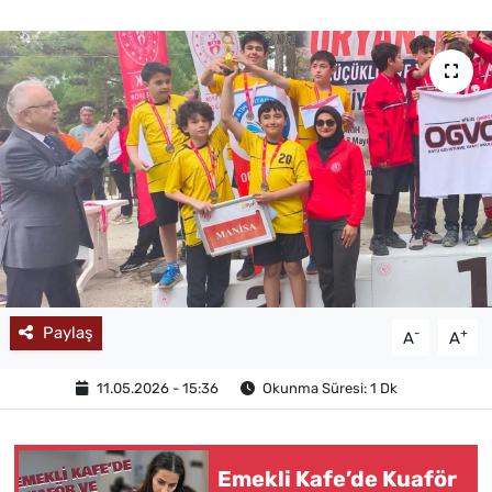
MAGAZİN
Paylaş
-
+
A
A
11.05.2026 - 15:36
Okunma Süresi: 1 Dk
Emekli Kafe’de Kuaför