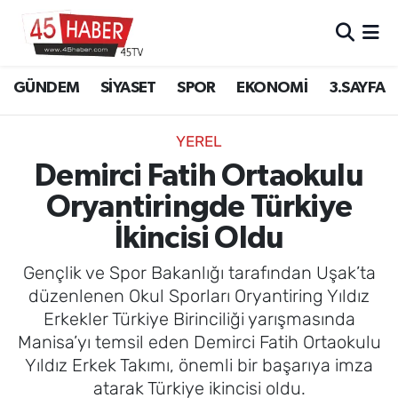
GÜNDEM
Manisa Nöbetçi Eczaneler
GÜNDEM
SİYASET
SPOR
EKONOMİ
3.SAYFA
SİYASET
Manisa Hava Durumu
YEREL
SPOR
Manisa Namaz Vakitleri
Demirci Fatih Ortaokulu
Oryantiringde Türkiye
EKONOMİ
Manisa Trafik Yoğunluk Haritası
İkincisi Oldu
3.SAYFA
Süper Lig Puan Durumu ve Fikstür
Gençlik ve Spor Bakanlığı tarafından Uşak’ta
EĞİTİM
Tüm Manşetler
düzenlenen Okul Sporları Oryantiring Yıldız
Erkekler Türkiye Birinciliği yarışmasında
SAĞLIK
Son Dakika Haberleri
Manisa’yı temsil eden Demirci Fatih Ortaokulu
Yıldız Erkek Takımı, önemli bir başarıya imza
YAŞAM
Haber Arşivi
atarak Türkiye ikincisi oldu.