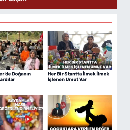
er’de Doğanın
Her Bir Stantta İlmek İlmek
ardılar
İşlenen Umut Var