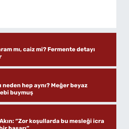
aram mı, caiz mi? Fermente detayı
r
rı neden hep aynı? Meğer beyaz
bebi buymuş
Akın: “Zor koşullarda bu mesleği icra
ir başarı”