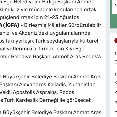
ı Ege Belediyeler Birliği Başkanı Ahmet
1
iklim kriziyle mücadele konularında ortak
eri güçlendirmek için 21-23 Ağustos
 (İGFA) -
Birleşmiş Milletler Sürdürülebilir
enizi ve Akdeniz'deki uygulamalarında
os'taki yerleşik Türk soydaşlarıyla kültürel
aaliyetlerimizi artırmak için Kıyı Ege
1
şehir Belediye Başkanı Ahmet Aras Rodos’a
G
1
ğla Büyükşehir Belediye Başkanı Ahmet Aras
K
Başkanı Alexandros Koliadis, Yunanistan
ekili Apostolis Asprakıs, Rodos
K
s Türk Kardeşlik Derneği ile görüşecek.
G
ğla Büyükşehir Belediye Başkanı Ahmet Aras
G