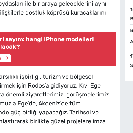
ydaşları ile bir araya geleceklerini aynı
1
ilişkilerle dostluk köprüsü kuracaklarını
B
B
eri sayım: hangi iPhone modelleri
A
alacak?
1
e
S
rşılıklı işbirliği, turizm ve bölgesel
rmek için Rodos’a gidiyoruz. Kıyı Ege
’ta önemli ziyaretlerimiz, görüşmelerimiz
muzla Ege’de, Akdeniz’de tüm
nde güç birliği yapacağız. Tarihsel ve
laştırarak birlikte güzel projelere imza