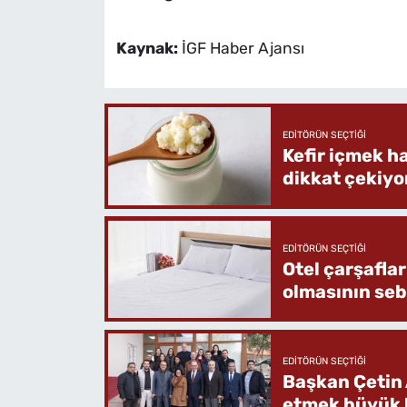
Kaynak:
İGF Haber Ajansı
EDITÖRÜN SEÇTIĞI
Kefir içmek h
dikkat çekiyo
EDITÖRÜN SEÇTIĞI
Otel çarşafla
olmasının se
EDITÖRÜN SEÇTIĞI
Başkan Çetin 
etmek büyük b