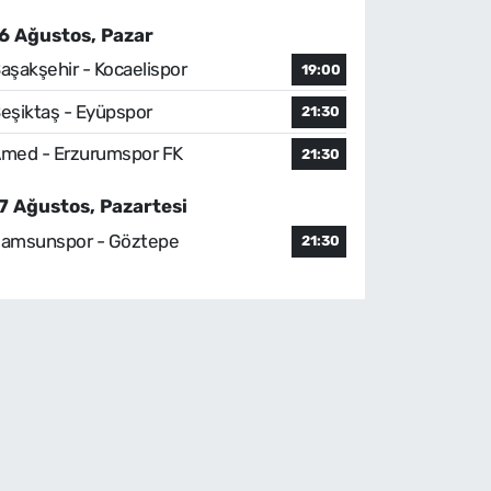
6 Ağustos, Pazar
aşakşehir - Kocaelispor
19:00
eşiktaş - Eyüpspor
21:30
med - Erzurumspor FK
21:30
7 Ağustos, Pazartesi
amsunspor - Göztepe
21:30