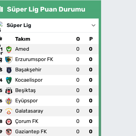
Süper Lig Puan Durumu
Süper Lig
#
Takım
O
P
Amed
0
0
1
Erzurumspor FK
0
0
2
Başakşehir
0
0
3
Kocaelispor
0
0
4
Beşiktaş
0
0
5
Eyüpspor
0
0
6
Galatasaray
0
0
7
Çorum FK
0
0
8
Gaziantep FK
0
0
9