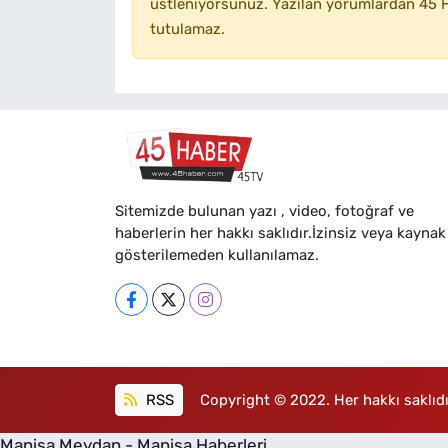
üstleniyorsunuz. Yazılan yorumlardan 45 H
tutulamaz.
Sitemizde bulunan yazı , video, fotoğraf ve
haberlerin her hakkı saklıdır.İzinsiz veya kaynak
gösterilemeden kullanılamaz.
RSS
Copyright © 2022. Her hakkı saklıdı
Manisa Meydan - Manisa Haberleri