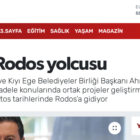
S
6
G
6
3.SAYFA
EĞİTİM
SAĞLIK
YAŞAM
MAGAZİN
B
1
B
6
Rodos yolcusu
D
4
E
5
e Kıyı Ege Belediyeler Birliği Başkanı A
ele konularında ortak projeler geliştirmek 
os tarihlerinde Rodos’a gidiyor