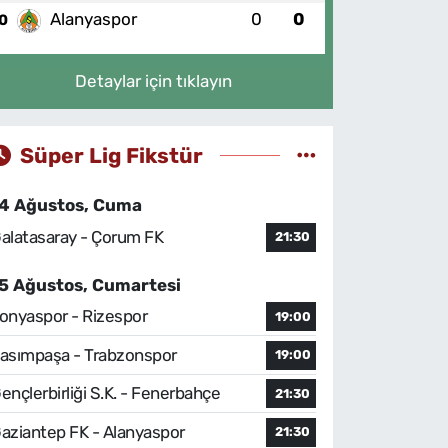
Alanyaspor
0
0
0
Detaylar için tıklayın
Süper Lig Fikstür
4 Ağustos, Cuma
alatasaray - Çorum FK
21:30
5 Ağustos, Cumartesi
onyaspor - Rizespor
19:00
asımpaşa - Trabzonspor
19:00
ençlerbirliği S.K. - Fenerbahçe
21:30
aziantep FK - Alanyaspor
21:30