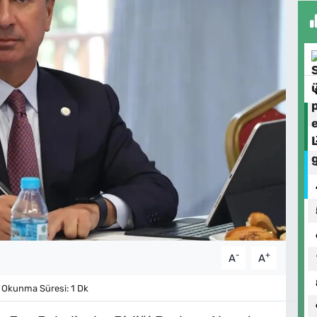
-
+
A
A
Okunma Süresi: 1 Dk