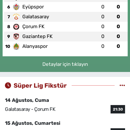
Eyüpspor
0
0
6
Galatasaray
0
0
7
Çorum FK
0
0
8
Gaziantep FK
0
0
9
Alanyaspor
0
0
10
Detaylar için tıklayın
Süper Lig Fikstür
14 Ağustos, Cuma
Galatasaray - Çorum FK
21:30
15 Ağustos, Cumartesi