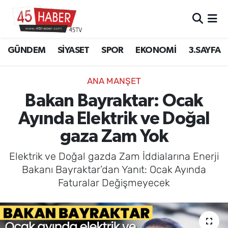
GÜNDEM
Manisa Nöbetçi Eczaneler
GÜNDEM
SİYASET
SPOR
EKONOMİ
3.SAYFA
SİYASET
Manisa Hava Durumu
ANA MANŞET
SPOR
Manisa Namaz Vakitleri
Bakan Bayraktar: Ocak
Ayında Elektrik ve Doğal
EKONOMİ
Manisa Trafik Yoğunluk Haritası
gaza Zam Yok
3.SAYFA
Süper Lig Puan Durumu ve Fikstür
Elektrik ve Doğal gazda Zam İddialarına Enerji
EĞİTİM
Tüm Manşetler
Bakanı Bayraktar’dan Yanıt: Ocak Ayında
Faturalar Değişmeyecek
SAĞLIK
Son Dakika Haberleri
YAŞAM
Haber Arşivi