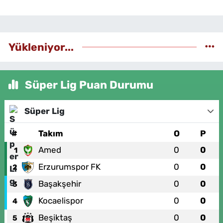
Yükleniyor...
Süper Lig Puan Durumu
Süper Lig
#
Takım
O
P
Amed
0
0
1
Erzurumspor FK
0
0
2
Başakşehir
0
0
3
Kocaelispor
0
0
4
Beşiktaş
0
0
5