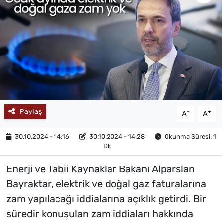
MAGAZİN
Paylaş
-
+
A
A
30.10.2024 - 14:16
30.10.2024 - 14:28
Okunma Süresi: 1
Dk
Enerji ve Tabii Kaynaklar Bakanı Alparslan
Bayraktar, elektrik ve doğal gaz faturalarına
zam yapılacağı iddialarına açıklık getirdi. Bir
süredir konuşulan zam iddiaları hakkında