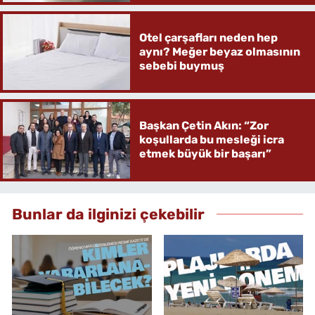
Otel çarşafları neden hep
aynı? Meğer beyaz olmasının
sebebi buymuş
Başkan Çetin Akın: “Zor
koşullarda bu mesleği icra
etmek büyük bir başarı”
Bunlar da ilginizi çekebilir