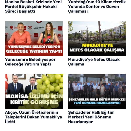
Manisa Basket Krizinde Yeni
Yuntdağı’nın 10 Kilometrelik
Perde! Büyükşehir Hukuki
Yolunda Konfor ve Güven
Süreci Başlattı
Çalışması
Yunusemre Belediyespor
Muradiye’ye Nefes Olacak
Geleceğe Yatırım Yaptı
Çalışma
Akçay, Üzüm Üreticilerinin
Şehzadeler Halk Eğitim
Taleplerini Bakan Yumaklı'ya
Merkezi Yeni Döneme
İletti
Hazırlanıyor