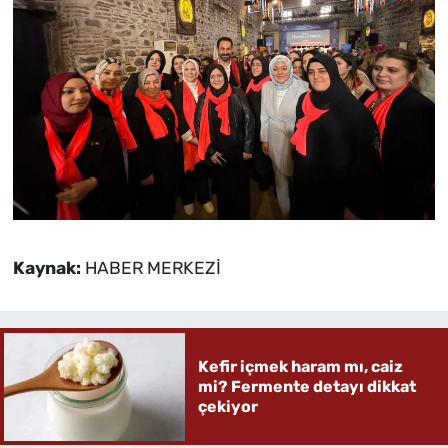
Kaynak:
HABER MERKEZİ
Kefir içmek haram mı, caiz
mi? Fermente detayı dikkat
çekiyor