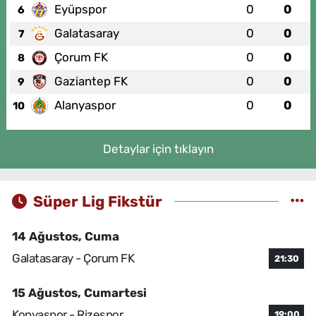
Eyüpspor
0
0
6
Galatasaray
0
0
7
Çorum FK
0
0
8
Gaziantep FK
0
0
9
Alanyaspor
0
0
10
Detaylar için tıklayın
Süper Lig Fikstür
14 Ağustos, Cuma
Galatasaray - Çorum FK
21:30
15 Ağustos, Cumartesi
Konyaspor - Rizespor
19:00