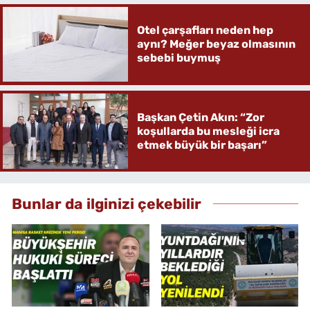
Otel çarşafları neden hep
aynı? Meğer beyaz olmasının
sebebi buymuş
Başkan Çetin Akın: “Zor
koşullarda bu mesleği icra
etmek büyük bir başarı”
Bunlar da ilginizi çekebilir