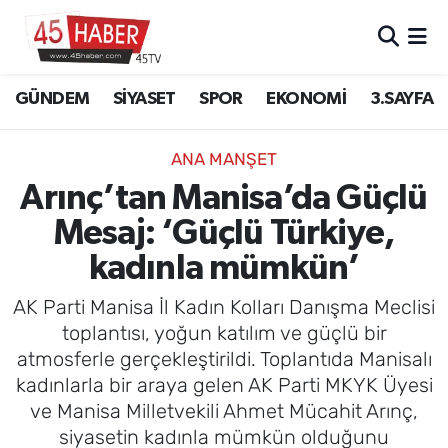
GÜNDEM
Manisa Nöbetçi Eczaneler
GÜNDEM
SİYASET
SPOR
EKONOMİ
3.SAYFA
SİYASET
Manisa Hava Durumu
ANA MANŞET
SPOR
Manisa Namaz Vakitleri
Arınç’tan Manisa’da Güçlü
Mesaj: ‘Güçlü Türkiye,
EKONOMİ
Manisa Trafik Yoğunluk Haritası
kadınla mümkün’
3.SAYFA
Süper Lig Puan Durumu ve Fikstür
AK Parti Manisa İl Kadın Kolları Danışma Meclisi
EĞİTİM
Tüm Manşetler
toplantısı, yoğun katılım ve güçlü bir
atmosferle gerçekleştirildi. Toplantıda Manisalı
SAĞLIK
Son Dakika Haberleri
kadınlarla bir araya gelen AK Parti MKYK Üyesi
ve Manisa Milletvekili Ahmet Mücahit Arınç,
YAŞAM
Haber Arşivi
siyasetin kadınla mümkün olduğunu