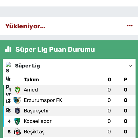
Yükleniyor...
Süper Lig Puan Durumu
Süper Lig
#
Takım
O
P
Amed
0
0
1
Erzurumspor FK
0
0
2
Başakşehir
0
0
3
Kocaelispor
0
0
4
Beşiktaş
0
0
5