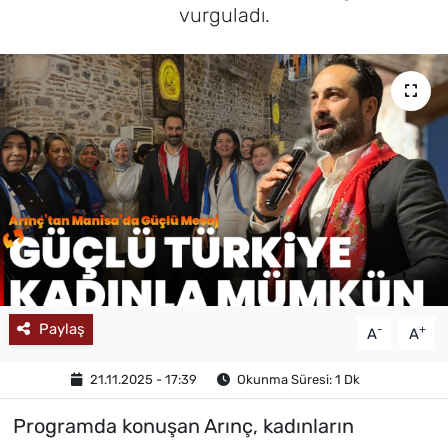
vurguladı.
MAGAZİN
Paylaş
-
+
A
A
21.11.2025 - 17:39
Okunma Süresi: 1 Dk
Programda konuşan Arınç, kadınların