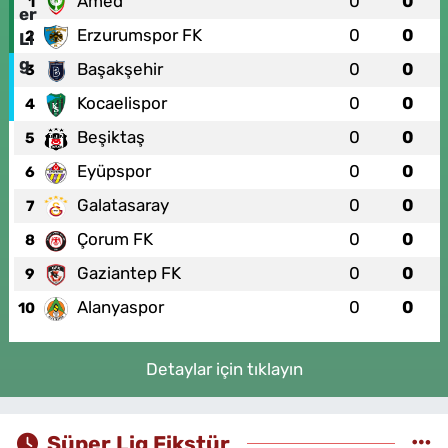
Amed
0
0
1
Erzurumspor FK
0
0
2
Başakşehir
0
0
3
Kocaelispor
0
0
4
Beşiktaş
0
0
5
Eyüpspor
0
0
6
Galatasaray
0
0
7
Çorum FK
0
0
8
Gaziantep FK
0
0
9
Alanyaspor
0
0
10
Detaylar için tıklayın
Süper Lig Fikstür