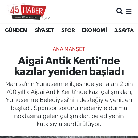
GÜNDEM
Manisa Nöbetçi Eczaneler
GÜNDEM
SİYASET
SPOR
EKONOMİ
3.SAYFA
SİYASET
Manisa Hava Durumu
ANA MANŞET
SPOR
Manisa Namaz Vakitleri
Aigai Antik Kenti’nde
kazılar yeniden başladı
EKONOMİ
Manisa Trafik Yoğunluk Haritası
Manisa’nın Yunusemre ilçesinde yer alan 2 bin
3.SAYFA
Süper Lig Puan Durumu ve Fikstür
700 yıllık Aigai Antik Kenti’nde kazı çalışmaları,
Yunusemre Belediyesi’nin desteğiyle yeniden
EĞİTİM
Tüm Manşetler
başladı. Sponsor sorunu nedeniyle durma
noktasına gelen çalışmalar, belediyenin
SAĞLIK
Son Dakika Haberleri
katkısıyla sürdürülüyor.
YAŞAM
Haber Arşivi