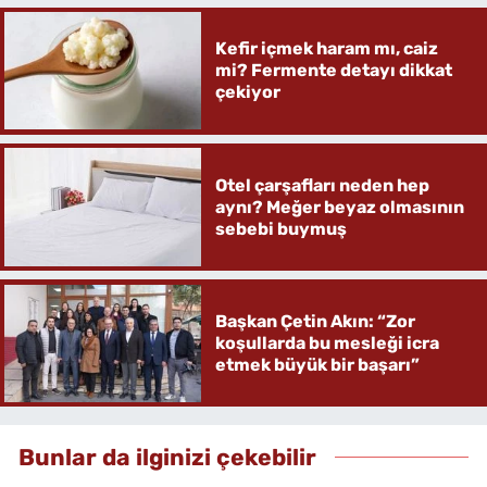
Kefir içmek haram mı, caiz
mi? Fermente detayı dikkat
çekiyor
Otel çarşafları neden hep
aynı? Meğer beyaz olmasının
sebebi buymuş
Başkan Çetin Akın: “Zor
koşullarda bu mesleği icra
etmek büyük bir başarı”
Bunlar da ilginizi çekebilir