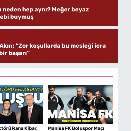
rı neden hep aynı? Meğer beyaz
bebi buymuş
Akın: “Zor koşullarda bu mesleği icra
ir başarı”
törü Rana Kibar,
Manisa FK Boluspor Maçı