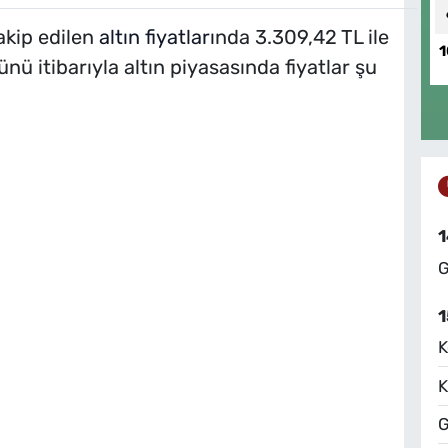
akip edilen
altın fiyatları
nda 3.309,42 TL ile
1
nü itibarıyla altın piyasasında fiyatlar şu
1
G
1
K
K
G