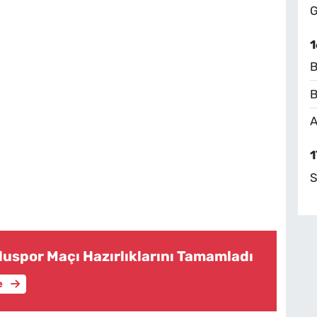
G
1
B
B
A
1
S
luspor Maçı Hazırlıklarını Tamamladı
e