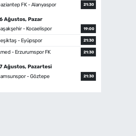
aziantep FK - Alanyaspor
21:30
6 Ağustos, Pazar
aşakşehir - Kocaelispor
19:00
eşiktaş - Eyüpspor
21:30
med - Erzurumspor FK
21:30
7 Ağustos, Pazartesi
amsunspor - Göztepe
21:30