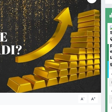
-
+
A
A