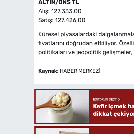
ALTIN/ONS TL
Alış: 127.333,00
Satış: 127.426,00
Küresel piyasalardaki dalgalanmalar 
fiyatlarını doğrudan etkiliyor. Özel
politikaları ve jeopolitik gelişmeler,
Kaynak:
HABER MERKEZİ
EDITÖRÜN SEÇTIĞI
Kefir içmek h
dikkat çekiyo