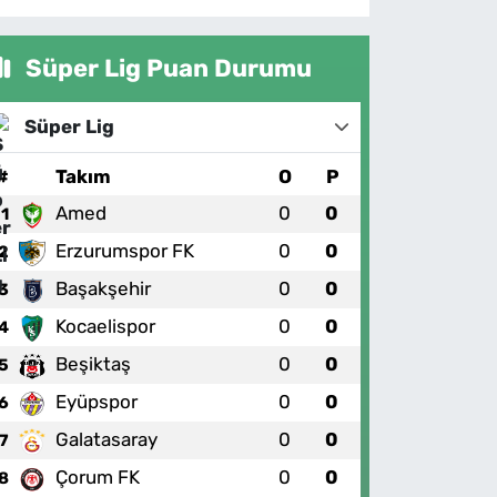
Süper Lig Puan Durumu
Süper Lig
#
Takım
O
P
Amed
0
0
1
Erzurumspor FK
0
0
2
Başakşehir
0
0
3
Kocaelispor
0
0
4
Beşiktaş
0
0
5
Eyüpspor
0
0
6
Galatasaray
0
0
7
Çorum FK
0
0
8