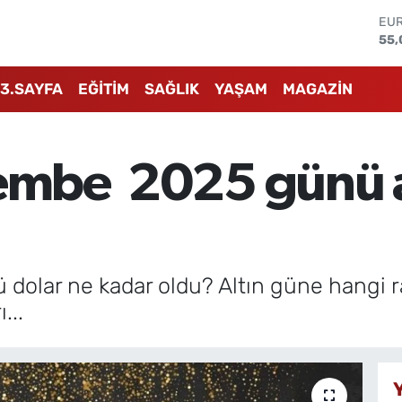
STE
64,
GRA
651
3.SAYFA
EĞİTİM
SAĞLIK
YAŞAM
MAGAZİN
BİS
13.
BIT
64.
embe 2025 günü a
DO
47,
EU
55,
olar ne kadar oldu? Altın güne hangi ra
...