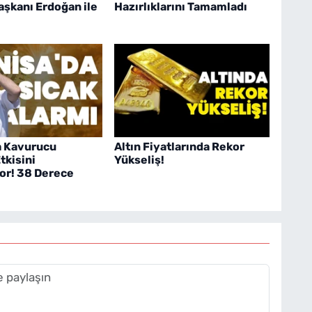
şkanı Erdoğan ile
Hazırlıklarını Tamamladı
a Kavurucu
Altın Fiyatlarında Rekor
tkisini
Yükseliş!
or! 38 Derece