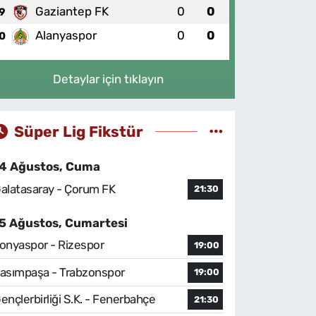
Gaziantep FK
0
0
9
Alanyaspor
0
0
0
Detaylar için tıklayın
Süper Lig Fikstür
4 Ağustos, Cuma
alatasaray - Çorum FK
21:30
5 Ağustos, Cumartesi
onyaspor - Rizespor
19:00
asımpaşa - Trabzonspor
19:00
ençlerbirliği S.K. - Fenerbahçe
21:30