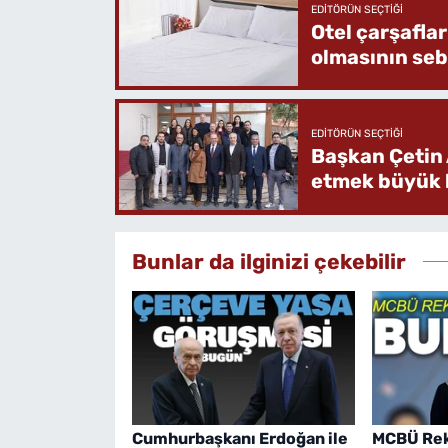
EDITÖRÜN SEÇTIĞI
Otel çarşafla
olmasının se
EDITÖRÜN SEÇTIĞI
Başkan Çetin 
etmek büyük b
Bunlar da ilginizi çekebilir
Cumhurbaşkanı Erdoğan ile
MCBÜ Rek