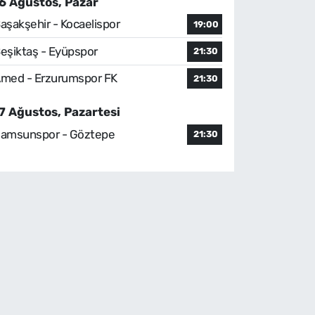
6 Ağustos, Pazar
aşakşehir - Kocaelispor
19:00
eşiktaş - Eyüpspor
21:30
med - Erzurumspor FK
21:30
7 Ağustos, Pazartesi
amsunspor - Göztepe
21:30