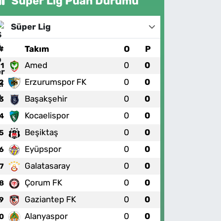
Süper Lig Puan Durumu
Süper Lig
#
Takım
O
P
Amed
0
0
1
Erzurumspor FK
0
0
2
Başakşehir
0
0
3
Kocaelispor
0
0
4
Beşiktaş
0
0
5
Eyüpspor
0
0
6
Galatasaray
0
0
7
Çorum FK
0
0
8
Gaziantep FK
0
0
9
Alanyaspor
0
0
0