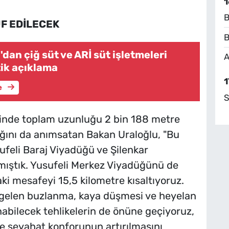
1
B
F EDİLECEK
B
dan çiğ süt ve ARİ süt işletmeleri
A
tik açıklama
1
e
S
sinde toplam uzunluğu 2 bin 188 metre
ığını da anımsatan Bakan Uraloğlu, "Bu
feli Baraj Viyadüğü ve Şilenkar
ıştık. Yusufeli Merkez Viyadüğünü de
aki mesafeyi 15,5 kilometre kısaltıyoruz.
 gelen buzlanma, kaya düşmesi ve heyelan
abilecek tehlikelerin de önüne geçiyoruz,
 ve seyahat konforunun artırılmasını