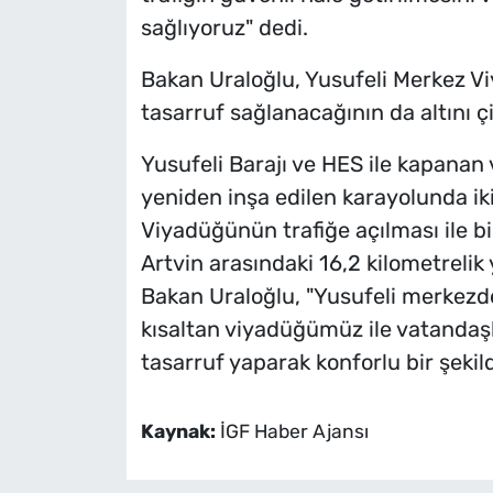
sağlıyoruz" dedi.
Bakan Uraloğlu, Yusufeli Merkez V
tasarruf sağlanacağının da altını çi
Yusufeli Barajı ve HES ile kapanan 
yeniden inşa edilen karayolunda iki
Viyadüğünün trafiğe açılması ile bir
Artvin arasındaki 16,2 kilometreli
Bakan Uraloğlu, "Yusufeli merkezde
kısaltan viyadüğümüz ile vatanda
tasarruf yaparak konforlu bir şekil
Kaynak:
İGF Haber Ajansı