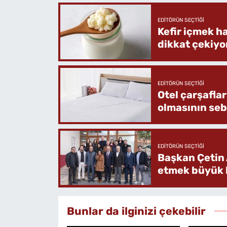
EDITÖRÜN SEÇTIĞI
Kefir içmek h
dikkat çekiyo
EDITÖRÜN SEÇTIĞI
Otel çarşafla
olmasının se
EDITÖRÜN SEÇTIĞI
Başkan Çetin 
etmek büyük b
Bunlar da ilginizi çekebilir