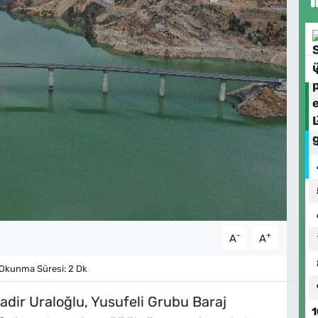
-
+
A
A
Okunma Süresi: 2 Dk
adir Uraloğlu, Yusufeli Grubu Baraj
1