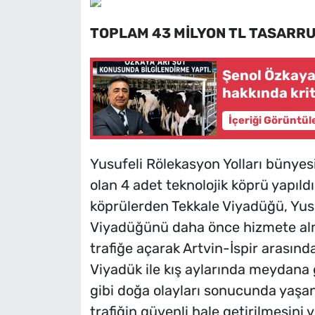
TOPLAM 43 MİLYON TL TASARRU
Şenol Özkaya'
hakkında kri
İçeriği Görüntül
Yusufeli Rölekasyon Yolları bünye
olan 4 adet teknolojik köprü yapıld
köprülerden Tekkale Viyadüğü, Yusu
Viyadüğünü daha önce hizmete alm
trafiğe açarak Artvin-İspir arasınd
Viyadük ile kış aylarında meydana
gibi doğa olayları sonucunda yaşan
trafiğin güvenli hale getirilmesini