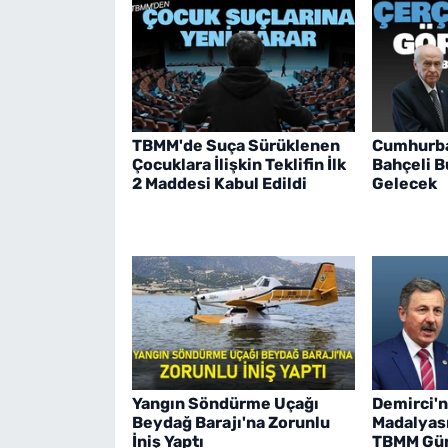
TBMM'de Suça Sürüklenen
Cumhurba
Çocuklara İlişkin Teklifin İlk
Bahçeli B
2 Maddesi Kabul Edildi
Gelecek
Yangın Söndürme Uçağı
Demirci'ni
Beydağ Barajı'na Zorunlu
Madalyası
İniş Yaptı
TBMM Gü