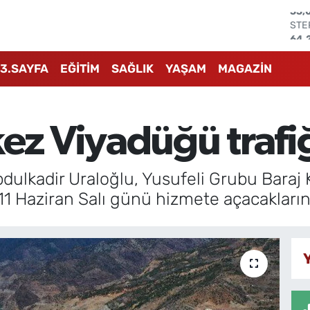
STE
64,
GRA
657
3.SAYFA
EĞİTİM
SAĞLIK
YAŞAM
MAGAZİN
BİS
13.
BIT
64.
ez Viyadüğü trafiğ
DO
47,
EU
55,
dulkadir Uraloğlu, Yusufeli Grubu Baraj K
11 Haziran Salı günü hizmete açacakları