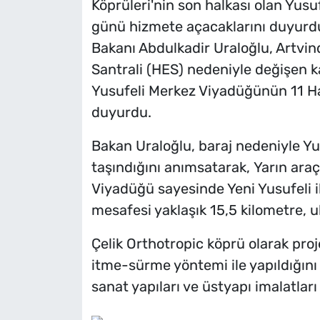
Köprüleri'nin son halkası olan Yusu
günü hizmete açacaklarını duyurd
Bakanı Abdulkadir Uraloğlu, Artvin
Santrali (HES) nedeniyle değişen k
Yusufeli Merkez Viyadüğünün 11 Ha
duyurdu.
Bakan Uraloğlu, baraj nedeniyle Yu
taşındığını anımsatarak, Yarın ara
Viyadüğü sayesinde Yeni Yusufeli il
mesafesi yaklaşık 15,5 kilometre, ul
Çelik Orthotropic köprü olarak pro
itme-sürme yöntemi ile yapıldığın
sanat yapıları ve üstyapı imalatlar