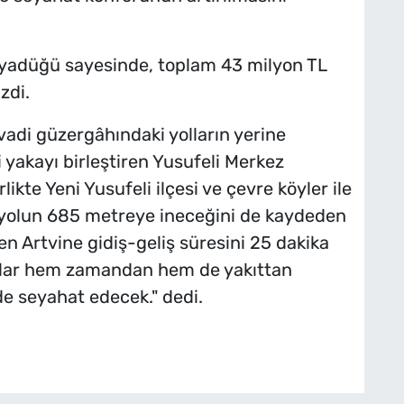
iyadüğü sayesinde, toplam 43 milyon TL
zdi.
vadi güzergâhındaki yolların yerine
 yakayı birleştiren Yusufeli Merkez
likte Yeni Yusufeli ilçesi ve çevre köyler ile
k yolun 685 metreye ineceğini de kaydeden
n Artvine gidiş-geliş süresini 25 dakika
şlar hem zamandan hem de yakıttan
de seyahat edecek." dedi.