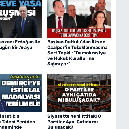
şkanı Erdoğan ile
Başkan Dutlulu'dan İlksen
ugün Bir Araya
Özalper'in Tutuklanmasına
Sert Tepki : "Demokrasiye
ve Hukuk Kurallarına
Sığmıyor"
n İstiklal
Siyasette Yeni İttifak! O
 Talebi Yeniden
Partiler Aynı Çatıda mı
ndeminde
Buluşacak?