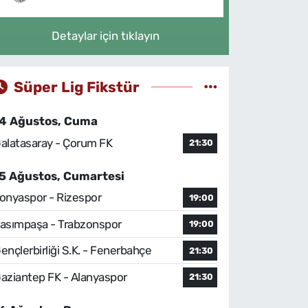
Detaylar için tıklayın
Süper Lig Fikstür
4 Ağustos, Cuma
alatasaray - Çorum FK
21:30
5 Ağustos, Cumartesi
onyaspor - Rizespor
19:00
asımpaşa - Trabzonspor
19:00
ençlerbirliği S.K. - Fenerbahçe
21:30
aziantep FK - Alanyaspor
21:30