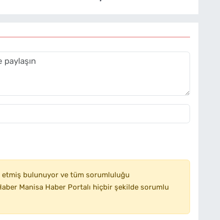
 etmiş bulunuyor ve tüm sorumluluğu
aber Manisa Haber Portalı hiçbir şekilde sorumlu