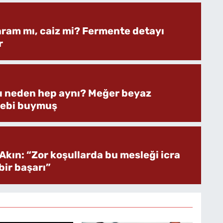
aram mı, caiz mi? Fermente detayı
r
rı neden hep aynı? Meğer beyaz
bebi buymuş
Akın: “Zor koşullarda bu mesleği icra
ir başarı”