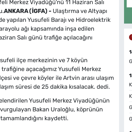
feli Merkez Viyadüğü'nü 11 Haziran Salı
u.
ANKARA (İGFA) -
Ulaştırma ve Altyapı
de yapılan Yusufeli Barajı ve Hidroelektrik
arayolu ağı kapsamında inşa edilen
ziran Salı günü trafiğe açılacağını
1
sufeli ilçe merkezinin ve 7 köyün
G
ç trafiğine açacağımız Yusufeli Merkez
1
çesi ve çevre köyler ile Artvin arası ulaşım
K
aşım süresi de 25 dakika kısalacak. dedi.
K
jelendirilen Yusufeli Merkez Viyadüğünün
G
ı vurgulayan Bakan Uraloğlu, köprünün
ı tamamlandığını kaydetti.
G