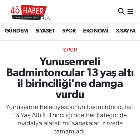
GÜNDEM
Manisa Nöbetçi Eczaneler
GÜNDEM
SİYASET
SPOR
EKONOMİ
3.SAYFA
SİYASET
Manisa Hava Durumu
SPOR
SPOR
Manisa Namaz Vakitleri
Yunusemreli
Badmintoncular 13 yaş altı
EKONOMİ
Manisa Trafik Yoğunluk Haritası
il birinciliği'ne damga
3.SAYFA
Süper Lig Puan Durumu ve Fikstür
vurdu
EĞİTİM
Tüm Manşetler
Yunusemre Belediyespor'un badmintoncuları,
13 Yaş Altı İl Birinciliği'nde her kategoride
SAĞLIK
Son Dakika Haberleri
madalya alarak müsabakaları zirvede
tamamladı.
YAŞAM
Haber Arşivi