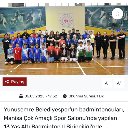
MAGAZİN
Paylaş
-
+
A
A
06.05.2025 - 17:32
Okunma Süresi: 1 Dk
Yunusemre Belediyespor'un badmintoncuları,
Manisa Çok Amaçlı Spor Salonu'nda yapılan
13 Yaş Altı Badminton İl Birinciliği'nde