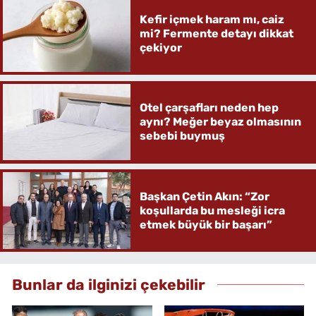
Kefir içmek haram mı, caiz
mi? Fermente detayı dikkat
çekiyor
Otel çarşafları neden hep
aynı? Meğer beyaz olmasının
sebebi buymuş
Başkan Çetin Akın: “Zor
koşullarda bu mesleği icra
etmek büyük bir başarı”
Bunlar da ilginizi çekebilir