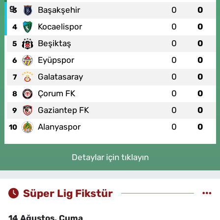
Başakşehir
0
0
3
Kocaelispor
0
0
4
Beşiktaş
0
0
5
Eyüpspor
0
0
6
Galatasaray
0
0
7
Çorum FK
0
0
8
Gaziantep FK
0
0
9
Alanyaspor
0
0
10
Detaylar için tıklayın
Süper Lig Fikstür
14 Ağustos, Cuma