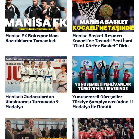
Manisa FK Boluspor Maçı
Manisa Basket Resmen
Hazırlıklarını Tamamladı
Kocaeli'ne Taşındı! Yeni İsmi
"Glint Körfez Basket" Oldu
Manisalı Judoculardan
Yunusemreli Güreşçiler
Uluslararası Turnuvada 9
Türkiye Şampiyonası'ndan 11
Madalya
Madalya İle Döndü