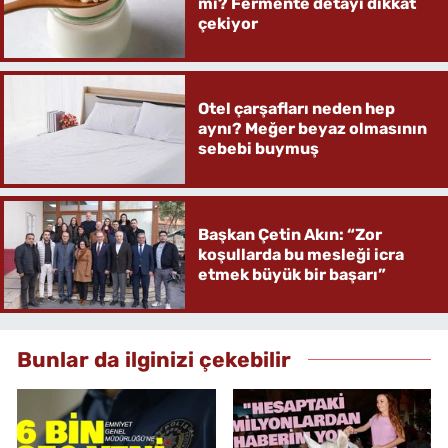
mi? Fermente detayı dikkat
çekiyor
Otel çarşafları neden hep
aynı? Meğer beyaz olmasının
sebebi buymuş
Başkan Çetin Akın: “Zor
koşullarda bu mesleği icra
etmek büyük bir başarı”
Bunlar da ilginizi çekebilir