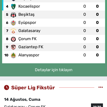
Kocaelispor
0
0
4
Beşiktaş
0
0
5
Eyüpspor
0
0
6
Galatasaray
0
0
7
Çorum FK
0
0
8
Gaziantep FK
0
0
9
Alanyaspor
0
0
10
Detaylar için tıklayın
Süper Lig Fikstür
14 Ağustos, Cuma
Galatasaray - Çorum FK
21:30