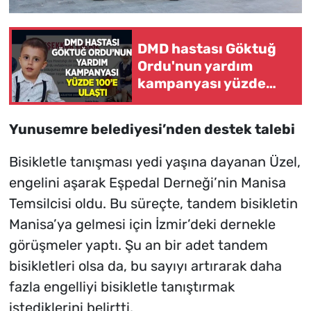
DMD hastası Göktuğ
Ordu'nun yardım
kampanyası yüzde
100'e ulaştı
Yunusemre belediyesi’nden destek talebi
Bisikletle tanışması yedi yaşına dayanan Üzel,
engelini aşarak Eşpedal Derneği’nin Manisa
Temsilcisi oldu. Bu süreçte, tandem bisikletin
Manisa’ya gelmesi için İzmir’deki dernekle
görüşmeler yaptı. Şu an bir adet tandem
bisikletleri olsa da, bu sayıyı artırarak daha
fazla engelliyi bisikletle tanıştırmak
istediklerini belirtti.