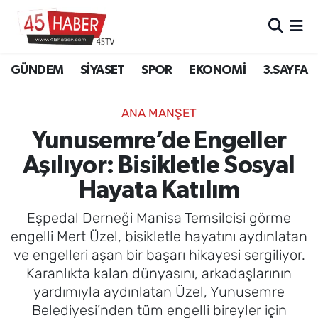
GÜNDEM
Manisa Nöbetçi Eczaneler
GÜNDEM
SİYASET
SPOR
EKONOMİ
3.SAYFA
SİYASET
Manisa Hava Durumu
ANA MANŞET
SPOR
Manisa Namaz Vakitleri
Yunusemre’de Engeller
Aşılıyor: Bisikletle Sosyal
EKONOMİ
Manisa Trafik Yoğunluk Haritası
Hayata Katılım
3.SAYFA
Süper Lig Puan Durumu ve Fikstür
Eşpedal Derneği Manisa Temsilcisi görme
EĞİTİM
Tüm Manşetler
engelli Mert Üzel, bisikletle hayatını aydınlatan
ve engelleri aşan bir başarı hikayesi sergiliyor.
SAĞLIK
Son Dakika Haberleri
Karanlıkta kalan dünyasını, arkadaşlarının
yardımıyla aydınlatan Üzel, Yunusemre
YAŞAM
Haber Arşivi
Belediyesi’nden tüm engelli bireyler için