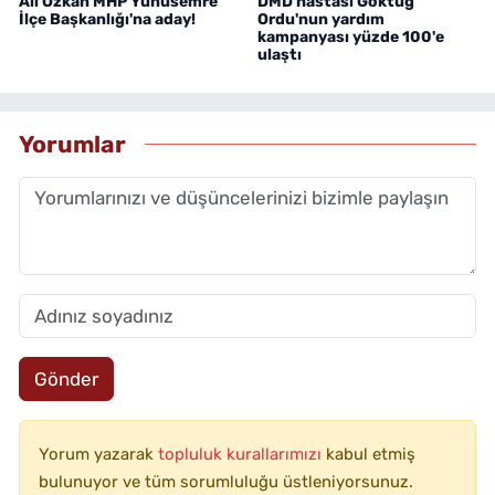
Ali Özkan MHP Yunusemre
DMD hastası Göktuğ
İlçe Başkanlığı'na aday!
Ordu'nun yardım
kampanyası yüzde 100'e
ulaştı
Yorumlar
Gönder
Yorum yazarak
topluluk kurallarımızı
kabul etmiş
bulunuyor ve tüm sorumluluğu üstleniyorsunuz.