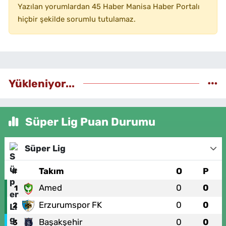
Yazılan yorumlardan 45 Haber Manisa Haber Portalı
hiçbir şekilde sorumlu tutulamaz.
Yükleniyor...
Süper Lig Puan Durumu
Süper Lig
#
Takım
O
P
Amed
0
0
1
Erzurumspor FK
0
0
2
Başakşehir
0
0
3