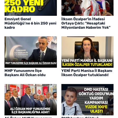
Emniyet Genel
İlksen Özalper'in İfadesi
Müdürlüğü’ne 6 bin 250 yeni
Ortaya Çıktı: "Hesaptaki
kadro
Milyonlardan Haberim Yok"
MHP Yunusemre İlçe
YENİ Parti Manisa İl Başkanı
Başkanı Ali Özkan oldu
İlksen Özalper tutuklandı!