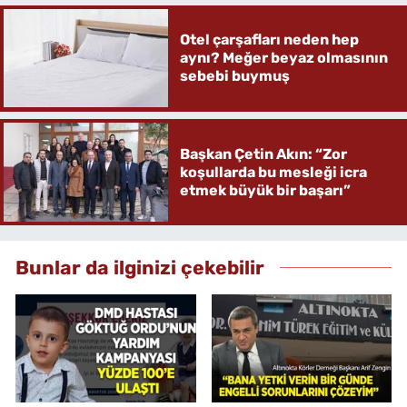
Otel çarşafları neden hep
aynı? Meğer beyaz olmasının
sebebi buymuş
Başkan Çetin Akın: “Zor
koşullarda bu mesleği icra
etmek büyük bir başarı”
Bunlar da ilginizi çekebilir