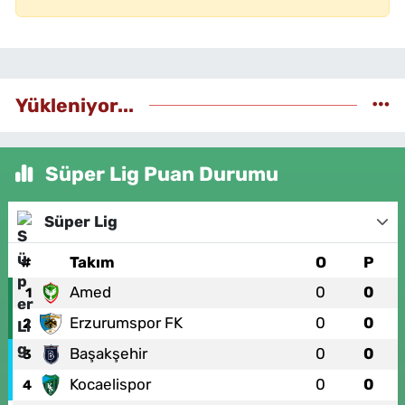
Yükleniyor...
Süper Lig Puan Durumu
Süper Lig
#
Takım
O
P
Amed
0
0
1
Erzurumspor FK
0
0
2
Başakşehir
0
0
3
Kocaelispor
0
0
4