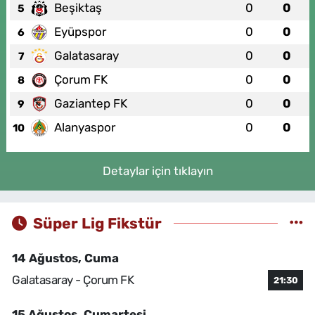
Beşiktaş
0
0
5
Eyüpspor
0
0
6
Galatasaray
0
0
7
Çorum FK
0
0
8
Gaziantep FK
0
0
9
Alanyaspor
0
0
10
Detaylar için tıklayın
Süper Lig Fikstür
14 Ağustos, Cuma
Galatasaray - Çorum FK
21:30
15 Ağustos, Cumartesi