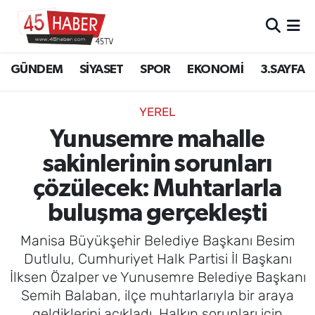
GÜNDEM
Manisa Nöbetçi Eczaneler
GÜNDEM
SİYASET
SPOR
EKONOMİ
3.SAYFA
SİYASET
Manisa Hava Durumu
YEREL
SPOR
Manisa Namaz Vakitleri
Yunusemre mahalle
sakinlerinin sorunları
EKONOMİ
Manisa Trafik Yoğunluk Haritası
çözülecek: Muhtarlarla
3.SAYFA
Süper Lig Puan Durumu ve Fikstür
buluşma gerçekleşti
EĞİTİM
Tüm Manşetler
Manisa Büyükşehir Belediye Başkanı Besim
Dutlulu, Cumhuriyet Halk Partisi İl Başkanı
SAĞLIK
Son Dakika Haberleri
İlksen Özalper ve Yunusemre Belediye Başkanı
Semih Balaban, ilçe muhtarlarıyla bir araya
YAŞAM
Haber Arşivi
geldiklerini açıkladı. Halkın sorunları için