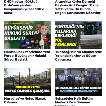
DMD hastası Göktuğ
Altınokta Körler Derneği
Ordu'nun yardım
Başkanı Arif Zengin: "Bana
kampanyası yüzde 100'e
Yetki Verin, Bir Günde
ulaştı
Engelli Sorunlarını Çözeyim"
Manisa Basket Krizinde Yeni
Yuntdağı’nın 10 Kilometrelik
Perde! Büyükşehir Hukuki
Yolunda Konfor ve Güven
Süreci Başlattı
Çalışması
Muradiye’ye Nefes Olacak
Şehzadeler Halk Eğitim
Çalışma
Merkezi Yeni Döneme