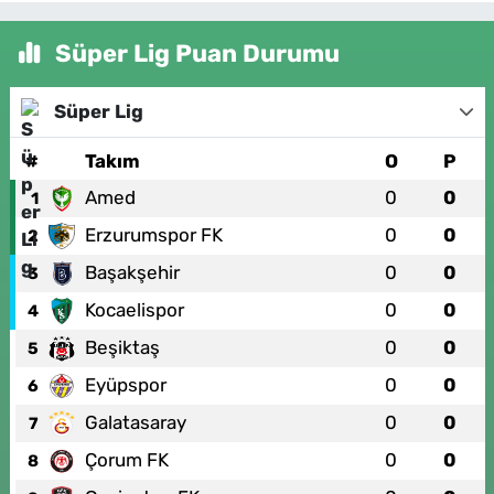
Süper Lig Puan Durumu
Süper Lig
#
Takım
O
P
Amed
0
0
1
Erzurumspor FK
0
0
2
Başakşehir
0
0
3
Kocaelispor
0
0
4
Beşiktaş
0
0
5
Eyüpspor
0
0
6
Galatasaray
0
0
7
Çorum FK
0
0
8