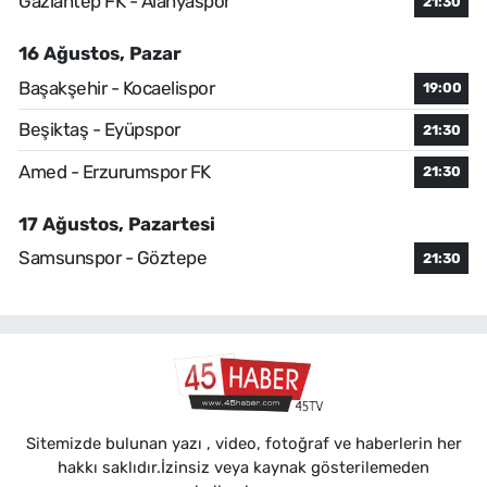
Gaziantep FK - Alanyaspor
21:30
16 Ağustos, Pazar
Başakşehir - Kocaelispor
19:00
Beşiktaş - Eyüpspor
21:30
Amed - Erzurumspor FK
21:30
17 Ağustos, Pazartesi
Samsunspor - Göztepe
21:30
Sitemizde bulunan yazı , video, fotoğraf ve haberlerin her
hakkı saklıdır.İzinsiz veya kaynak gösterilemeden