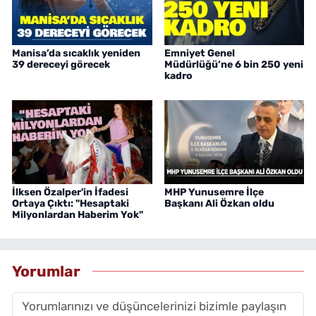
Manisa’da sıcaklık yeniden
Emniyet Genel
39 dereceyi görecek
Müdürlüğü’ne 6 bin 250 yeni
kadro
İlksen Özalper'in İfadesi
MHP Yunusemre İlçe
Ortaya Çıktı: "Hesaptaki
Başkanı Ali Özkan oldu
Milyonlardan Haberim Yok"
Yorumlar