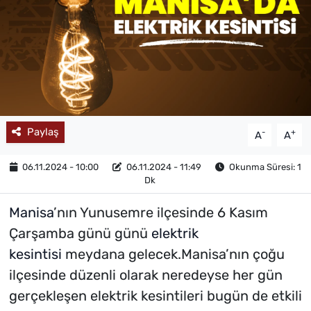
MAGAZİN
Paylaş
-
+
A
A
06.11.2024 - 10:00
06.11.2024 - 11:49
Okunma Süresi: 1
Dk
Manisa
’nın Yunusemre ilçesinde 6 Kasım
Çarşamba günü günü
elektrik
kesintisi
meydana gelecek.Manisa’nın çoğu
ilçesinde düzenli olarak neredeyse her gün
gerçekleşen elektrik kesintileri bugün de etkili