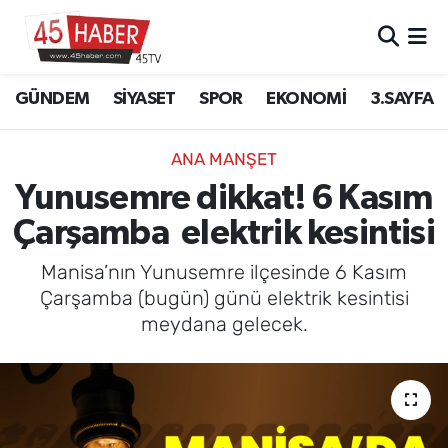
GÜNDEM
Manisa Nöbetçi Eczaneler
GÜNDEM
SİYASET
SPOR
EKONOMİ
3.SAYFA
SİYASET
Manisa Hava Durumu
ANA MANŞET
SPOR
Manisa Namaz Vakitleri
Yunusemre dikkat! 6 Kasım
Çarşamba elektrik kesintisi
EKONOMİ
Manisa Trafik Yoğunluk Haritası
Manisa’nın Yunusemre ilçesinde 6 Kasım
3.SAYFA
Süper Lig Puan Durumu ve Fikstür
Çarşamba (bugün) günü elektrik kesintisi
meydana gelecek.
EĞİTİM
Tüm Manşetler
SAĞLIK
Son Dakika Haberleri
YAŞAM
Haber Arşivi