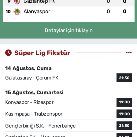
Gaziantep FK
0
0
9
Alanyaspor
0
0
10
Detaylar için tıklayın
Süper Lig Fikstür
14 Ağustos, Cuma
Galatasaray - Çorum FK
21:30
15 Ağustos, Cumartesi
Konyaspor - Rizespor
19:00
Kasımpaşa - Trabzonspor
19:00
Gençlerbirliği S.K. - Fenerbahçe
21:30