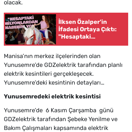
olacak.
İlksen Özalper'in
İfadesi Ortaya Çıktı:
"Hesaptaki
Milyonlardan Haberim
Yok"
Manisa’nın merkez ilçelerinden olan
Yunusemre’de GDZelektrik tarafından planlı
elektrik kesintileri gerçekleşecek.
Yunusemre’deki kesintinin detayları…
Yunusemredeki elektrik kesintisi
Yunusemre’de 6 Kasım Çarşamba günü
GDZelektrik tarafından Şebeke Yenilme ve
Bakım Çalışmaları kapsamında elektrik