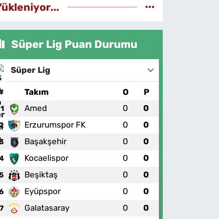
Yükleniyor...
Süper Lig Puan Durumu
Süper Lig
#
Takım
O
P
Amed
0
0
1
Erzurumspor FK
0
0
2
Başakşehir
0
0
3
Kocaelispor
0
0
4
Beşiktaş
0
0
5
Eyüpspor
0
0
6
Galatasaray
0
0
7