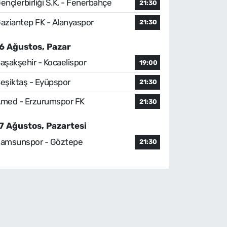
ençlerbirliği S.K. - Fenerbahçe
21:30
aziantep FK - Alanyaspor
21:30
6 Ağustos, Pazar
aşakşehir - Kocaelispor
19:00
eşiktaş - Eyüpspor
21:30
med - Erzurumspor FK
21:30
7 Ağustos, Pazartesi
amsunspor - Göztepe
21:30