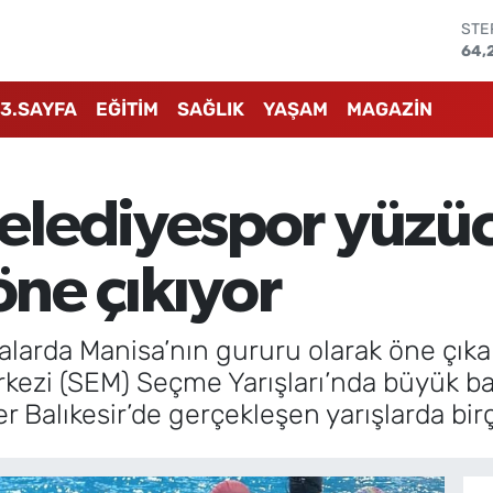
GRA
657
BİS
13.
3.SAYFA
EĞİTİM
SAĞLIK
YAŞAM
MAGAZİN
BIT
64.
DO
47,
lediyespor yüzüc
EU
55,
STE
öne çıkıyor
64,
alarda Manisa’nın gururu olarak öne çı
ezi (SEM) Seçme Yarışları’nda büyük başa
Balıkesir’de gerçekleşen yarışlarda bir