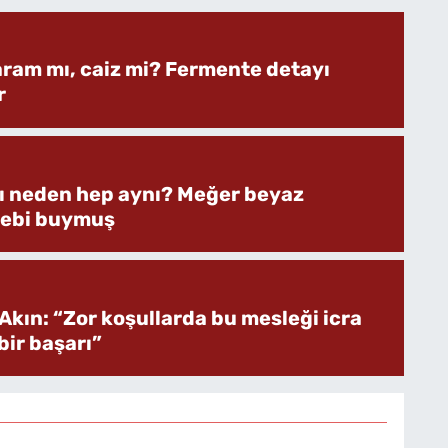
aram mı, caiz mi? Fermente detayı
r
rı neden hep aynı? Meğer beyaz
bebi buymuş
Akın: “Zor koşullarda bu mesleği icra
ir başarı”