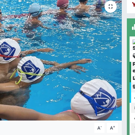
-
+
A
A