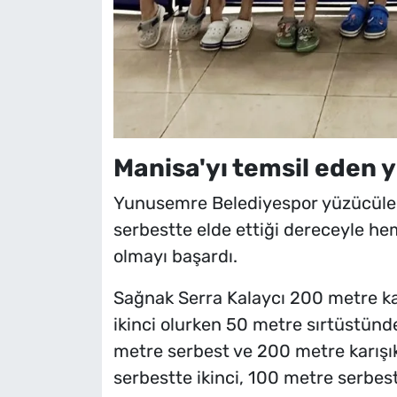
Manisa'yı temsil eden 
Yunusemre Belediyespor yüzücüle
serbestte elde ettiği dereceyle he
olmayı başardı.
Sağnak Serra Kalaycı 200 metre ka
ikinci olurken 50 metre sırtüstünd
metre serbest ve 200 metre karış
serbestte ikinci, 100 metre serbe