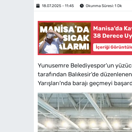
18.07.2025 - 11:45
Okunma Süresi: 1 Dk
Manisa'da Ka
38 Derece Uy
İçeriği Görüntül
Yunusemre Belediyespor'un yüzücü
tarafından Balıkesir'de düzenlene
Yarışları'nda barajı geçmeyi başard