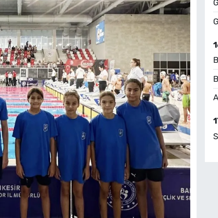
G
G
1
B
B
A
1
S