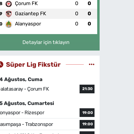
Çorum FK
0
0
8
Gaziantep FK
0
0
9
Alanyaspor
0
0
0
Detaylar için tıklayın
Süper Lig Fikstür
4 Ağustos, Cuma
alatasaray - Çorum FK
21:30
5 Ağustos, Cumartesi
onyaspor - Rizespor
19:00
asımpaşa - Trabzonspor
19:00