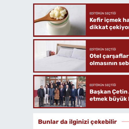
EDITÖRÜN SEÇTIĞI
Kefir içmek h
dikkat çekiyo
EDITÖRÜN SEÇTIĞI
Otel çarşafla
olmasının se
EDITÖRÜN SEÇTIĞI
Başkan Çetin 
etmek büyük b
Bunlar da ilginizi çekebilir