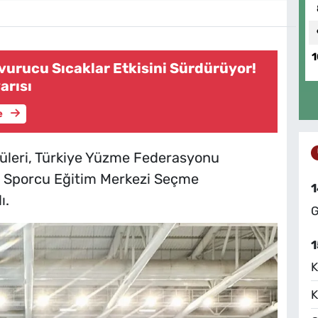
1
vurucu Sıcaklar Etkisini Sürdürüyor!
arısı
e
leri, Türkiye Yüzme Federasyonu
n Sporcu Eğitim Merkezi Seçme
1
ı.
G
1
K
K