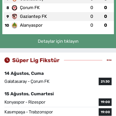
Çorum FK
0
0
8
Gaziantep FK
0
0
9
Alanyaspor
0
0
10
Detaylar için tıklayın
Süper Lig Fikstür
14 Ağustos, Cuma
Galatasaray - Çorum FK
21:30
15 Ağustos, Cumartesi
Konyaspor - Rizespor
19:00
Kasımpaşa - Trabzonspor
19:00