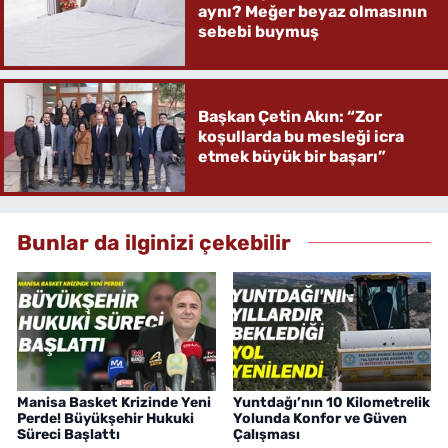
aynı? Meğer beyaz olmasının
sebebi buymuş
Başkan Çetin Akın: “Zor
koşullarda bu mesleği icra
etmek büyük bir başarı”
Bunlar da ilginizi çekebilir
Manisa Basket Krizinde Yeni
Yuntdağı’nın 10 Kilometrelik
Perde! Büyükşehir Hukuki
Yolunda Konfor ve Güven
Süreci Başlattı
Çalışması