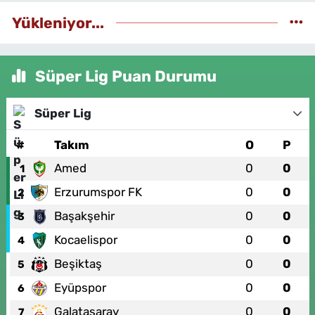
Yükleniyor...
Süper Lig Puan Durumu
Süper Lig
#
Takım
O
P
Amed
0
0
1
Erzurumspor FK
0
0
2
Başakşehir
0
0
3
Kocaelispor
0
0
4
Beşiktaş
0
0
5
Eyüpspor
0
0
6
Galatasaray
0
0
7