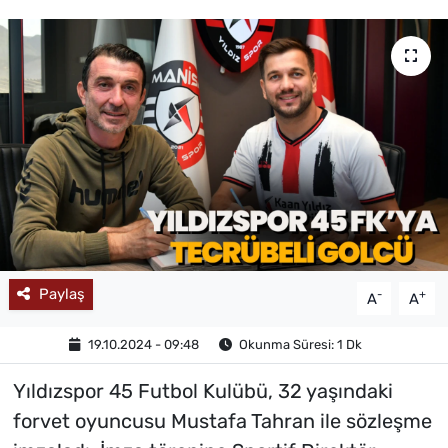
MAGAZİN
Paylaş
-
+
A
A
19.10.2024 - 09:48
Okunma Süresi: 1 Dk
Yıldızspor 45 Futbol Kulübü, 32 yaşındaki
forvet oyuncusu Mustafa Tahran ile sözleşme