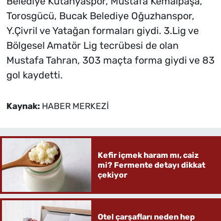
Belediye Kütahyaspor, Mustafa Kemalpaşa,
Torosgücü, Bucak Belediye Oğuzhanspor,
Y.Çivril ve Yatağan formaları giydi. 3.Lig ve
Bölgesel Amatör Lig tecrübesi de olan
Mustafa Tahran, 303 maçta forma giydi ve 83
gol kaydetti.
Kaynak:
HABER MERKEZİ
Kefir içmek haram mı, caiz
mi? Fermente detayı dikkat
çekiyor
Otel çarşafları neden hep