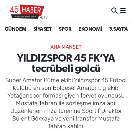
GÜNDEM
Manisa Nöbetçi Eczaneler
GÜNDEM
SİYASET
SPOR
EKONOMİ
3.SAYFA
SİYASET
Manisa Hava Durumu
ANA MANŞET
SPOR
Manisa Namaz Vakitleri
YILDIZSPOR 45 FK’YA
tecrübeli golcü
EKONOMİ
Manisa Trafik Yoğunluk Haritası
Süper Amatör Küme ekibi Yıldızspor 45 Futbol
3.SAYFA
Süper Lig Puan Durumu ve Fikstür
Kulübü en son Bölgesel Amatör Lig ekibi
Yatağanspor forması giyen forvet oyuncusu
EĞİTİM
Tüm Manşetler
Mustafa Tahran ile sözleşme imzaladı.
Düzenlenen imza törenine Sportif Direktör
SAĞLIK
Son Dakika Haberleri
Bülent Gökkaya ve yeni transfer Mustafa
Tahran katıldı.
YAŞAM
Haber Arşivi