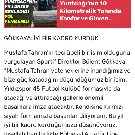
Yuntdağı’nın 10
Kilometrelik Yolunda
Konfor ve Güven
Çalışması
GÖKKAYA: İYİ BİR KADRO KURDUK
Mustafa Tahran’ın tecrübeli bir isim olduğunu
vurgulayan Sportif Direktör Bülent Gökkaya,
“Mustafa Tahran yeteneklerine inandığımız ve
bize güç katacağını düşündüğümüz bir isim.
Yıldızspor 45 Futbol Kulübü formasıyla da
atacağı ve attıracağı gollerle önemli
başarılara imza atacaktır. Kendisine Kırmızı-
siyah formamızla başarılar diliyorum. Bu yıl
iyi bir kadro kurduğumuzu düşünüyoruz.
İnşallah hep birlikte Bölgesel Amatör Lige