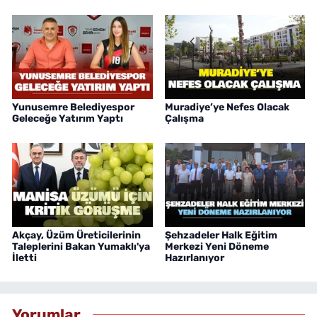
Yunusemre Belediyespor
Muradiye’ye Nefes Olacak
Geleceğe Yatırım Yaptı
Çalışma
Akçay, Üzüm Üreticilerinin
Şehzadeler Halk Eğitim
Taleplerini Bakan Yumaklı'ya
Merkezi Yeni Döneme
İletti
Hazırlanıyor
Yorumlar