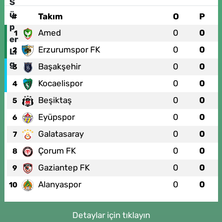
#
Takım
O
P
Amed
0
0
1
Erzurumspor FK
0
0
2
Başakşehir
0
0
3
Kocaelispor
0
0
4
Beşiktaş
0
0
5
Eyüpspor
0
0
6
Galatasaray
0
0
7
Çorum FK
0
0
8
Gaziantep FK
0
0
9
Alanyaspor
0
0
10
Detaylar için tıklayın