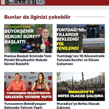
Bunlar da ilginizi çekebilir
Manisa Basket Krizinde Yeni
Yuntdağı’nın 10 Kilometrelik
Perde! Büyükşehir Hukuki
Yolunda Konfor ve Güven
Süreci Başlattı
Çalışması
Yunusemre Belediyespor
Muradiye’ye Nefes Olacak
Geleceğe Yatırım Yaptı
Çalışma