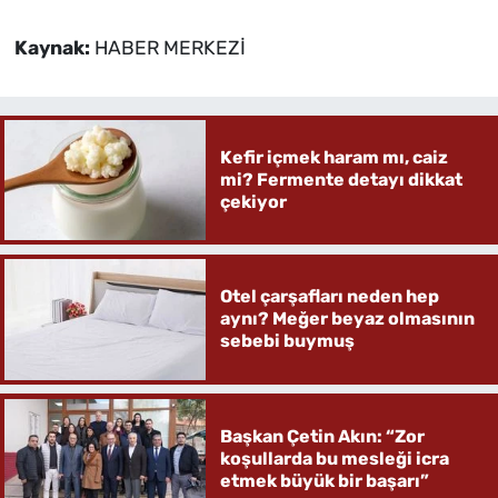
Kaynak:
HABER MERKEZİ
Kefir içmek haram mı, caiz
mi? Fermente detayı dikkat
çekiyor
Otel çarşafları neden hep
aynı? Meğer beyaz olmasının
sebebi buymuş
Başkan Çetin Akın: “Zor
koşullarda bu mesleği icra
etmek büyük bir başarı”