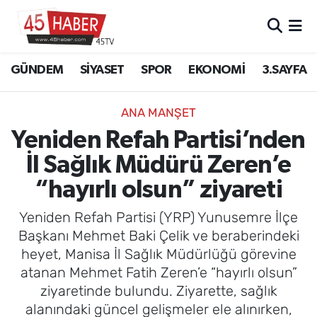
GÜNDEM
Manisa Nöbetçi Eczaneler
GÜNDEM
SİYASET
SPOR
EKONOMİ
3.SAYFA
SİYASET
Manisa Hava Durumu
ANA MANŞET
SPOR
Manisa Namaz Vakitleri
Yeniden Refah Partisi’nden
İl Sağlık Müdürü Zeren’e
EKONOMİ
Manisa Trafik Yoğunluk Haritası
“hayırlı olsun” ziyareti
3.SAYFA
Süper Lig Puan Durumu ve Fikstür
Yeniden Refah Partisi (YRP) Yunusemre İlçe
EĞİTİM
Tüm Manşetler
Başkanı Mehmet Baki Çelik ve beraberindeki
heyet, Manisa İl Sağlık Müdürlüğü görevine
SAĞLIK
Son Dakika Haberleri
atanan Mehmet Fatih Zeren’e “hayırlı olsun”
ziyaretinde bulundu. Ziyarette, sağlık
YAŞAM
Haber Arşivi
alanındaki güncel gelişmeler ele alınırken,