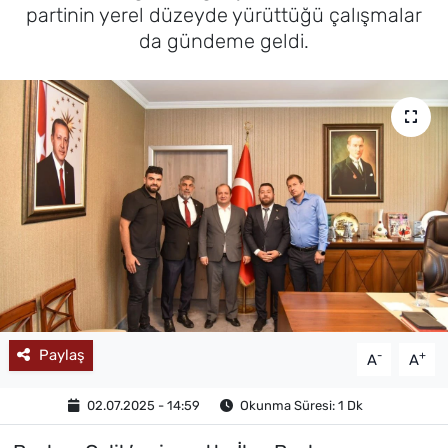
partinin yerel düzeyde yürüttüğü çalışmalar
MAGAZİN
da gündeme geldi.
Paylaş
-
+
A
A
02.07.2025 - 14:59
Okunma Süresi: 1 Dk