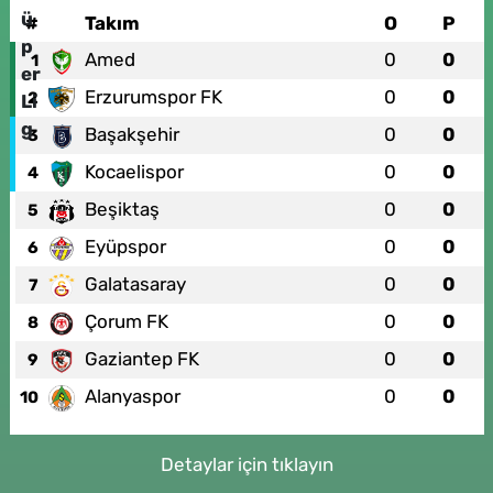
#
Takım
O
P
Amed
0
0
1
Erzurumspor FK
0
0
2
Başakşehir
0
0
3
Kocaelispor
0
0
4
Beşiktaş
0
0
5
Eyüpspor
0
0
6
Galatasaray
0
0
7
Çorum FK
0
0
8
Gaziantep FK
0
0
9
Alanyaspor
0
0
10
Detaylar için tıklayın