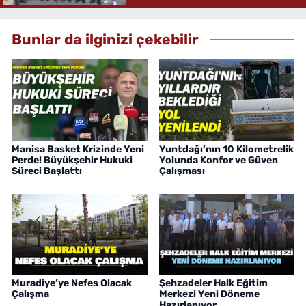
Bunlar da ilginizi çekebilir
Manisa Basket Krizinde Yeni
Yuntdağı’nın 10 Kilometrelik
Perde! Büyükşehir Hukuki
Yolunda Konfor ve Güven
Süreci Başlattı
Çalışması
Muradiye’ye Nefes Olacak
Şehzadeler Halk Eğitim
Çalışma
Merkezi Yeni Döneme
Hazırlanıyor