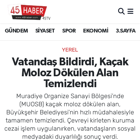
GÜNDEM
Manisa Nöbetçi Eczaneler
GÜNDEM
SİYASET
SPOR
EKONOMİ
3.SAYFA
SİYASET
Manisa Hava Durumu
YEREL
SPOR
Manisa Namaz Vakitleri
Vatandaş Bildirdi, Kaçak
Moloz Dökülen Alan
EKONOMİ
Manisa Trafik Yoğunluk Haritası
Temizlendi
3.SAYFA
Süper Lig Puan Durumu ve Fikstür
Muradiye Organize Sanayi Bölgesi’nde
EĞİTİM
Tüm Manşetler
(MUOSB) kaçak moloz dökülen alan,
Büyükşehir Belediyesi’nin hızlı müdahalesiyle
SAĞLIK
Son Dakika Haberleri
tamamen temizlendi. Çevreyi kirleten kuruma
cezai işlem uygulanırken, vatandaşların sosyal
YAŞAM
Haber Arşivi
medyadaki duyarlılığı sonuç verdi.