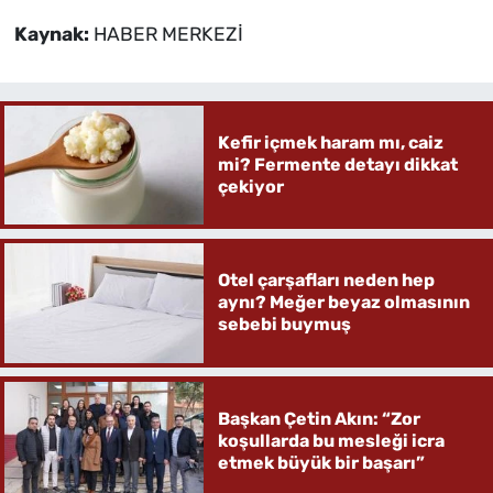
Kaynak:
HABER MERKEZİ
Kefir içmek haram mı, caiz
mi? Fermente detayı dikkat
çekiyor
Otel çarşafları neden hep
aynı? Meğer beyaz olmasının
sebebi buymuş
Başkan Çetin Akın: “Zor
koşullarda bu mesleği icra
etmek büyük bir başarı”