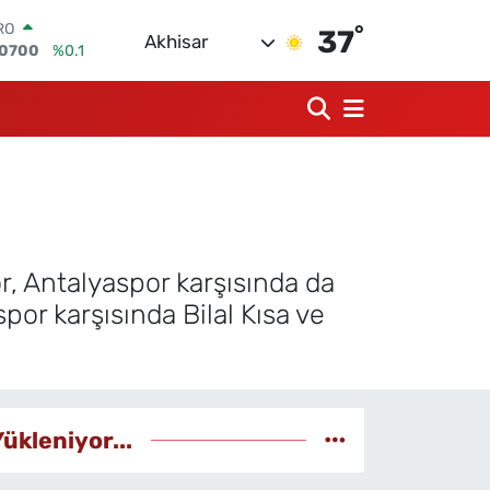
,0700
%0.1
°
37
ERLİN
Akhisar
,2438
%0.21
AM ALTIN
18.23
%0.39
ST100
768
%48
TCOIN
.602,05
%0.69
LAR
,5986
%0.06
r, Antalyaspor karşısında da
por karşısında Bilal Kısa ve
Yükleniyor...