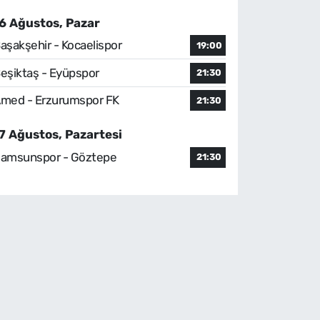
6 Ağustos, Pazar
aşakşehir - Kocaelispor
19:00
eşiktaş - Eyüpspor
21:30
med - Erzurumspor FK
21:30
7 Ağustos, Pazartesi
amsunspor - Göztepe
21:30