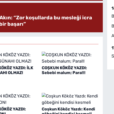
1
B
Akın: “Zor koşullarda bu mesleği icra
ir başarı”
B
A
1
S
ÖKÖZ YAZDI: İLK
COŞKUN KÖKÖZ YAZDI:
AHI OLMAZ!
Sebebi malum; Para!!!
ÖKÖZ YAZDI:
Coşkun Kököz Yazdı: Kendi
ON!
göbeğini kendisi kesmeli