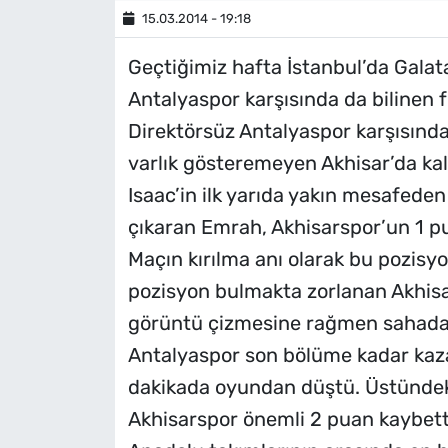
15.03.2014 - 19:18
MAGAZİN
Geçtiğimiz hafta İstanbul’da Galat
Antalyaspor karşısında da bilinen 
Direktörsüz Antalyaspor karşısında
varlık gösteremeyen Akhisar’da kale
Isaac’in ilk yarıda yakın mesafeden
çıkaran Emrah, Akhisarspor’un 1 p
Maçın kırılma anı olarak bu pozisyon 
pozisyon bulmakta zorlanan Akhisars
görüntü çizmesine rağmen sahada
Antalyaspor son bölüme kadar ka
dakikada oyundan düştü. Üstündeki
Akhisarspor önemli 2 puan kaybetti