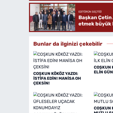
EDITÖRÜN SEÇTIĞI
Başkan Çetin 
etmek büyük b
Bunlar da ilginizi çekebilir
COŞKUN K
ELİN GÜN
COŞKUN KÖKÖZ YAZDI:
İSTİFA EDİN! MANİSA OH
ÇEKSİN!
COŞKUN K
MUTLU S