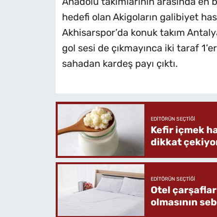
Anadolu takımlarının arasında en 
hedefi olan Akigoların galibiyet hasr
Akhisarspor’da konuk takım Antaly
gol sesi de çıkmayınca iki taraf 1’
sahadan kardeş payı çıktı.
EDITÖRÜN SEÇTIĞI
Kefir içmek h
dikkat çekiyo
EDITÖRÜN SEÇTIĞI
Otel çarşafla
olmasının se