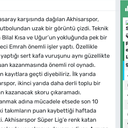
asaray karşısında dağılan Akhisarspor,
futbolundan uzak bir görüntü çizdi. Teknik
 Bilal Kısa ve Uğur’un yokluğunda pek bir
ci Emrah önemli işler yaptı. Özellikle
 yaptığı sert kafa vuruşunu aynı güzellikte
uan kazanmasında önemli rol oynadı.
kayıtlara geçti diyebiliriz. İlk yarıda
por, ikinci yarıda daha derli toplu bir
n kazanacak skoru çıkaramadı.
zanmak adına mücadele etsede son 10
 takımların puan kaybettiği haftada
. Akhisarspor Süper Lig’e renk katan