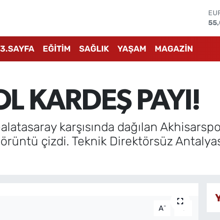
55
ST
64
GR
65
3.SAYFA
EĞİTİM
SAĞLIK
YAŞAM
MAGAZİN
Bİ
13.
BI
64
L KARDEŞ PAYI!
DO
47
alatasaray karşısında dağılan Akhisarspo
örüntü çizdi. Teknik Direktörsüz Antalyas
-
+
A
A