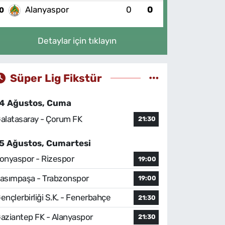
Alanyaspor
0
0
0
Detaylar için tıklayın
Süper Lig Fikstür
4 Ağustos, Cuma
alatasaray - Çorum FK
21:30
5 Ağustos, Cumartesi
onyaspor - Rizespor
19:00
asımpaşa - Trabzonspor
19:00
ençlerbirliği S.K. - Fenerbahçe
21:30
aziantep FK - Alanyaspor
21:30