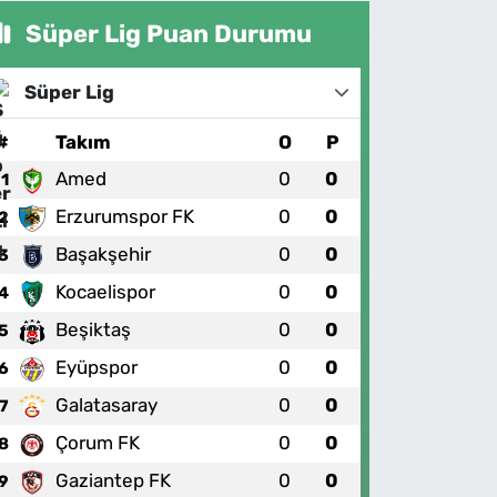
Süper Lig Puan Durumu
Süper Lig
#
Takım
O
P
Amed
0
0
1
Erzurumspor FK
0
0
2
Başakşehir
0
0
3
Kocaelispor
0
0
4
Beşiktaş
0
0
5
Eyüpspor
0
0
6
Galatasaray
0
0
7
Çorum FK
0
0
8
Gaziantep FK
0
0
9