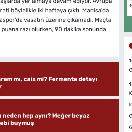
başlarda yer almaya devam ediyor. Avrupa
1
eti böylelikle iki haftaya çıktı. Manisa’da
aspor’da vasatın üzerine çıkamadı. Maçta
er puana razı olurken, 90 dakika sonunda
1
G
aram mı, caiz mi? Fermente detayı
1
r
K
K
rı neden hep aynı? Meğer beyaz
G
bebi buymuş
G