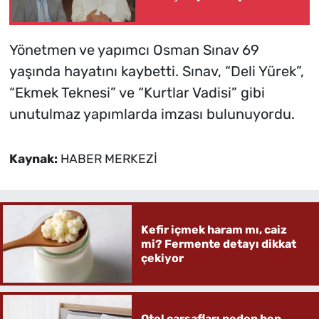
Yönetmen ve yapımcı Osman Sınav 69
yaşında hayatını kaybetti. Sınav, “Deli Yürek”,
“Ekmek Teknesi” ve “Kurtlar Vadisi” gibi
unutulmaz yapımlarda imzası bulunuyordu.
Kaynak:
HABER MERKEZİ
Kefir içmek haram mı, caiz
mi? Fermente detayı dikkat
çekiyor
Otel çarşafları neden hep