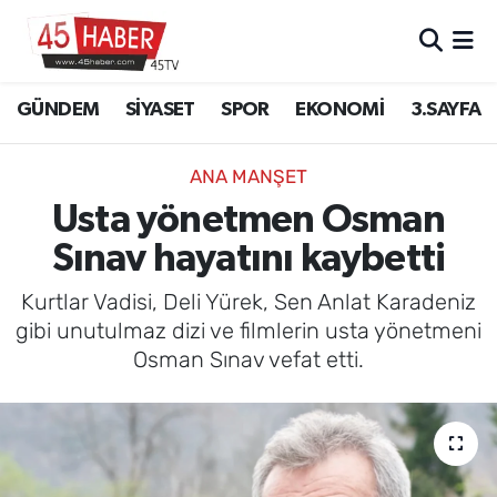
GÜNDEM
Manisa Nöbetçi Eczaneler
GÜNDEM
SİYASET
SPOR
EKONOMİ
3.SAYFA
SİYASET
Manisa Hava Durumu
ANA MANŞET
SPOR
Manisa Namaz Vakitleri
Usta yönetmen Osman
Sınav hayatını kaybetti
EKONOMİ
Manisa Trafik Yoğunluk Haritası
Kurtlar Vadisi, Deli Yürek, Sen Anlat Karadeniz
3.SAYFA
Süper Lig Puan Durumu ve Fikstür
gibi unutulmaz dizi ve filmlerin usta yönetmeni
Osman Sınav vefat etti.
EĞİTİM
Tüm Manşetler
SAĞLIK
Son Dakika Haberleri
YAŞAM
Haber Arşivi