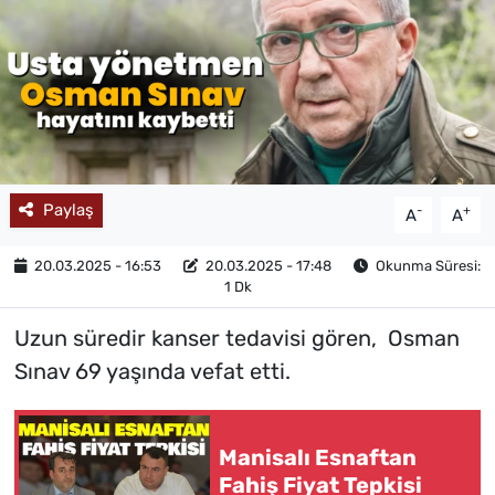
MAGAZİN
Paylaş
-
+
A
A
20.03.2025 - 16:53
20.03.2025 - 17:48
Okunma Süresi:
1 Dk
Uzun süredir kanser tedavisi gören, Osman
Sınav 69 yaşında vefat etti.
Manisalı Esnaftan
Fahiş Fiyat Tepkisi