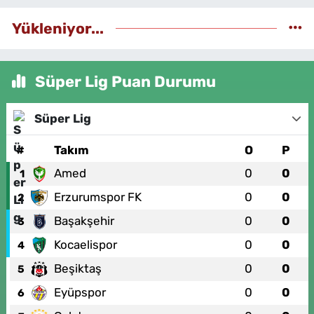
Yükleniyor...
Süper Lig Puan Durumu
Süper Lig
#
Takım
O
P
Amed
0
0
1
Erzurumspor FK
0
0
2
Başakşehir
0
0
3
Kocaelispor
0
0
4
Beşiktaş
0
0
5
Eyüpspor
0
0
6