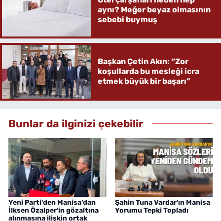
aynı? Meğer beyaz olmasının
sebebi buymuş
Başkan Çetin Akın: “Zor
koşullarda bu mesleği icra
etmek büyük bir başarı”
Bunlar da ilginizi çekebilir
Yeni Parti'den Manisa’dan
Şahin Tuna Vardar'ın Manisa
İlksen Özalper'in gözaltına
Yorumu Tepki Topladı
alınmasına ilişkin ortak