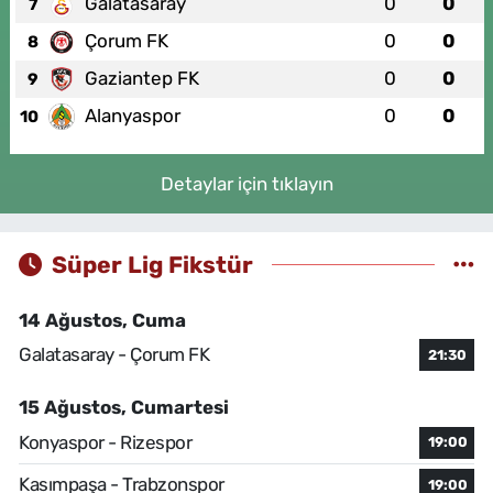
Galatasaray
0
0
7
Çorum FK
0
0
8
Gaziantep FK
0
0
9
Alanyaspor
0
0
10
Detaylar için tıklayın
Süper Lig Fikstür
14 Ağustos, Cuma
Galatasaray - Çorum FK
21:30
15 Ağustos, Cumartesi
Konyaspor - Rizespor
19:00
Kasımpaşa - Trabzonspor
19:00