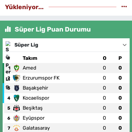
Yükleniyor...
Süper Lig Puan Durumu
Süper Lig
#
Takım
O
P
Amed
0
0
1
Erzurumspor FK
0
0
2
Başakşehir
0
0
3
Kocaelispor
0
0
4
Beşiktaş
0
0
5
Eyüpspor
0
0
6
Galatasaray
0
0
7