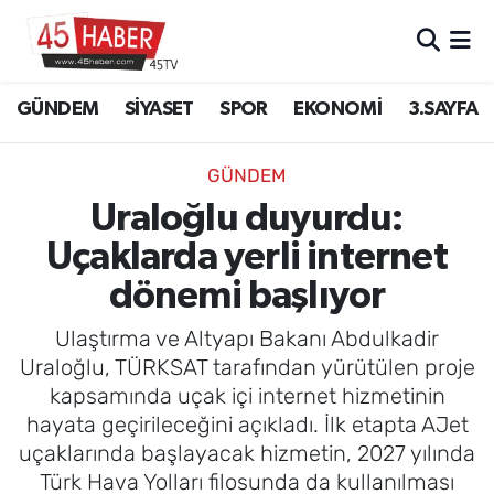
GÜNDEM
Manisa Nöbetçi Eczaneler
GÜNDEM
SİYASET
SPOR
EKONOMİ
3.SAYFA
SİYASET
Manisa Hava Durumu
GÜNDEM
SPOR
Manisa Namaz Vakitleri
Uraloğlu duyurdu:
Uçaklarda yerli internet
EKONOMİ
Manisa Trafik Yoğunluk Haritası
dönemi başlıyor
3.SAYFA
Süper Lig Puan Durumu ve Fikstür
Ulaştırma ve Altyapı Bakanı Abdulkadir
EĞİTİM
Tüm Manşetler
Uraloğlu, TÜRKSAT tarafından yürütülen proje
kapsamında uçak içi internet hizmetinin
SAĞLIK
Son Dakika Haberleri
hayata geçirileceğini açıkladı. İlk etapta AJet
uçaklarında başlayacak hizmetin, 2027 yılında
YAŞAM
Haber Arşivi
Türk Hava Yolları filosunda da kullanılması