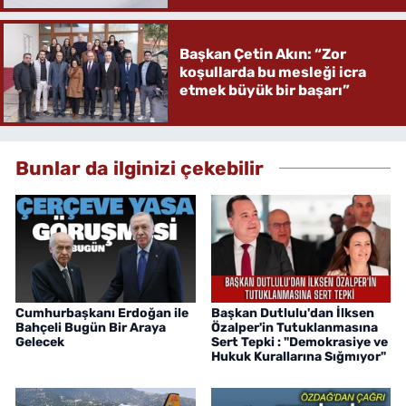
Başkan Çetin Akın: “Zor
koşullarda bu mesleği icra
etmek büyük bir başarı”
Bunlar da ilginizi çekebilir
Cumhurbaşkanı Erdoğan ile
Başkan Dutlulu'dan İlksen
Bahçeli Bugün Bir Araya
Özalper'in Tutuklanmasına
Gelecek
Sert Tepki : "Demokrasiye ve
Hukuk Kurallarına Sığmıyor"