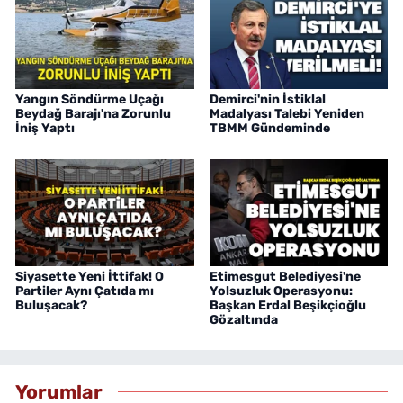
Yangın Söndürme Uçağı
Demirci'nin İstiklal
Beydağ Barajı'na Zorunlu
Madalyası Talebi Yeniden
İniş Yaptı
TBMM Gündeminde
Siyasette Yeni İttifak! O
Etimesgut Belediyesi'ne
Partiler Aynı Çatıda mı
Yolsuzluk Operasyonu:
Buluşacak?
Başkan Erdal Beşikçioğlu
Gözaltında
Yorumlar