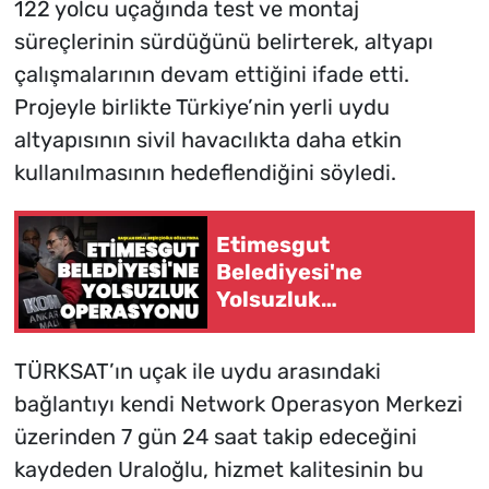
122 yolcu uçağında test ve montaj
süreçlerinin sürdüğünü belirterek, altyapı
çalışmalarının devam ettiğini ifade etti.
Projeyle birlikte Türkiye’nin yerli uydu
altyapısının sivil havacılıkta daha etkin
kullanılmasının hedeflendiğini söyledi.
Etimesgut
Belediyesi'ne
Yolsuzluk
Operasyonu: Başkan
Erdal Beşikçioğlu
TÜRKSAT’ın uçak ile uydu arasındaki
Gözaltında
bağlantıyı kendi Network Operasyon Merkezi
üzerinden 7 gün 24 saat takip edeceğini
kaydeden Uraloğlu, hizmet kalitesinin bu