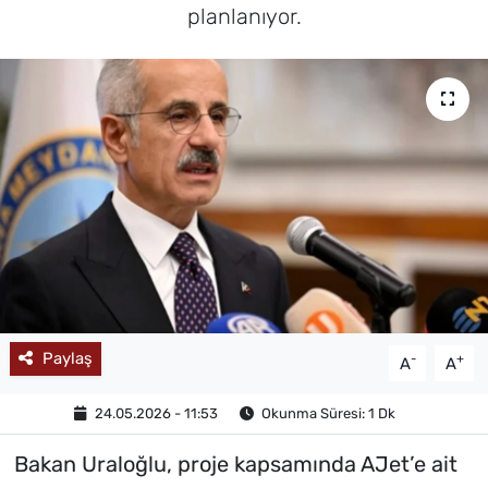
planlanıyor.
MAGAZİN
Paylaş
-
+
A
A
24.05.2026 - 11:53
Okunma Süresi: 1 Dk
Bakan Uraloğlu, proje kapsamında AJet’e ait