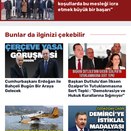
koşullarda bu mesleği icra
etmek büyük bir başarı”
Bunlar da ilginizi çekebilir
Cumhurbaşkanı Erdoğan ile
Başkan Dutlulu'dan İlksen
Bahçeli Bugün Bir Araya
Özalper'in Tutuklanmasına
Gelecek
Sert Tepki : "Demokrasiye ve
Hukuk Kurallarına Sığmıyor"