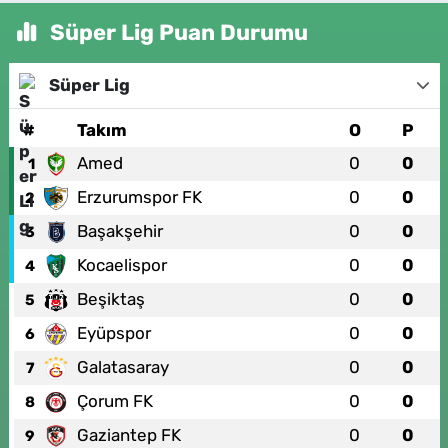
Süper Lig Puan Durumu
Süper Lig
#
Takım
O
P
Amed
0
0
1
Erzurumspor FK
0
0
2
Başakşehir
0
0
3
Kocaelispor
0
0
4
Beşiktaş
0
0
5
Eyüpspor
0
0
6
Galatasaray
0
0
7
Çorum FK
0
0
8
Gaziantep FK
0
0
9