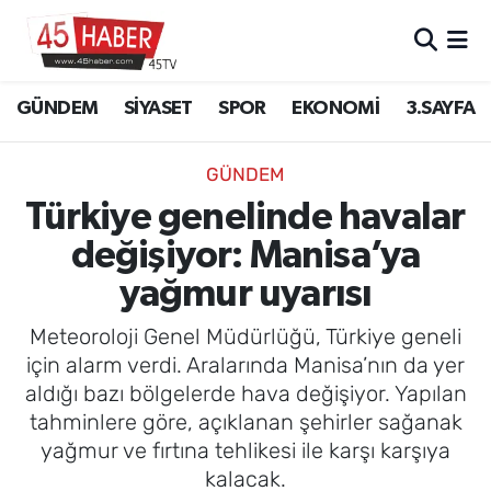
GÜNDEM
Manisa Nöbetçi Eczaneler
GÜNDEM
SİYASET
SPOR
EKONOMİ
3.SAYFA
SİYASET
Manisa Hava Durumu
GÜNDEM
SPOR
Manisa Namaz Vakitleri
Türkiye genelinde havalar
değişiyor: Manisa’ya
EKONOMİ
Manisa Trafik Yoğunluk Haritası
yağmur uyarısı
3.SAYFA
Süper Lig Puan Durumu ve Fikstür
Meteoroloji Genel Müdürlüğü, Türkiye geneli
EĞİTİM
Tüm Manşetler
için alarm verdi. Aralarında Manisa’nın da yer
aldığı bazı bölgelerde hava değişiyor. Yapılan
SAĞLIK
Son Dakika Haberleri
tahminlere göre, açıklanan şehirler sağanak
yağmur ve fırtına tehlikesi ile karşı karşıya
YAŞAM
Haber Arşivi
kalacak.