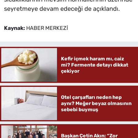
seyretmeye devam edeceği de açıklandı.
Kaynak:
HABER MERKEZİ
Kefir içmek haram mı, caiz
mi? Fermente detayı dikkat
çekiyor
Otel çarşafları neden hep
aynı? Meğer beyaz olmasının
sebebi buymuş
Başkan Çetin Akın: “Zor