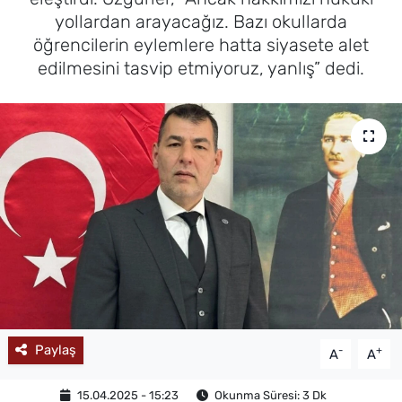
yollardan arayacağız. Bazı okullarda
MAGAZİN
öğrencilerin eylemlere hatta siyasete alet
edilmesini tasvip etmiyoruz, yanlış” dedi.
Paylaş
-
+
A
A
15.04.2025 - 15:23
Okunma Süresi: 3 Dk