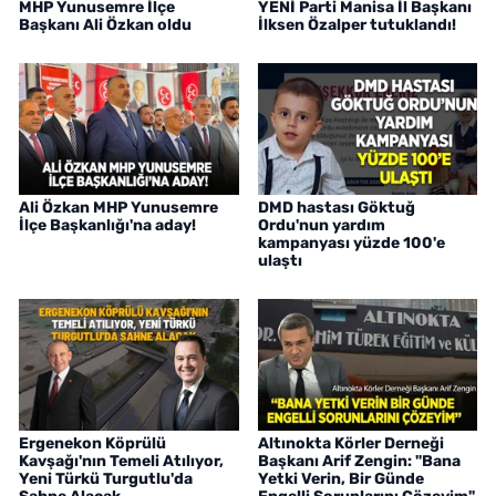
MHP Yunusemre İlçe
YENİ Parti Manisa İl Başkanı
Başkanı Ali Özkan oldu
İlksen Özalper tutuklandı!
Ali Özkan MHP Yunusemre
DMD hastası Göktuğ
İlçe Başkanlığı'na aday!
Ordu'nun yardım
kampanyası yüzde 100'e
ulaştı
Ergenekon Köprülü
Altınokta Körler Derneği
Kavşağı'nın Temeli Atılıyor,
Başkanı Arif Zengin: "Bana
Yeni Türkü Turgutlu'da
Yetki Verin, Bir Günde