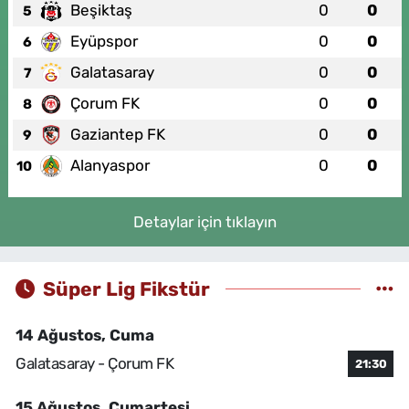
Beşiktaş
0
0
5
Eyüpspor
0
0
6
Galatasaray
0
0
7
Çorum FK
0
0
8
Gaziantep FK
0
0
9
Alanyaspor
0
0
10
Detaylar için tıklayın
Süper Lig Fikstür
14 Ağustos, Cuma
Galatasaray - Çorum FK
21:30
15 Ağustos, Cumartesi