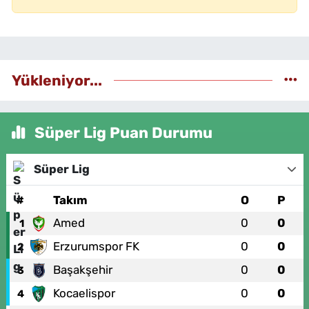
Yükleniyor...
Süper Lig Puan Durumu
Süper Lig
#
Takım
O
P
Amed
0
0
1
Erzurumspor FK
0
0
2
Başakşehir
0
0
3
Kocaelispor
0
0
4