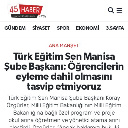
GÜNDEM
Manisa Nöbetçi Eczaneler
GÜNDEM
SİYASET
SPOR
EKONOMİ
3.SAYFA
SİYASET
Manisa Hava Durumu
ANA MANŞET
SPOR
Manisa Namaz Vakitleri
Türk Eğitim Sen Manisa
Şube Başkanı: Öğrencilerin
EKONOMİ
Manisa Trafik Yoğunluk Haritası
eyleme dahil olmasını
3.SAYFA
Süper Lig Puan Durumu ve Fikstür
tasvip etmiyoruz
EĞİTİM
Tüm Manşetler
Türk Eğitim Sen Manisa Şube Başkanı Koray
Özgürler, Milli Eğitim Bakanlığı’nın Milli Eğitim
SAĞLIK
Son Dakika Haberleri
Bakanlığına bağlı özel program ve proje
okullarına öğretmen ve yönetici atamalarını
YAŞAM
Haber Arşivi
eleştirdi. Özgürler, “Ancak hakkımızı hukuki