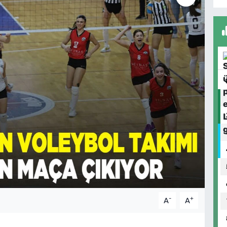
-
+
A
A