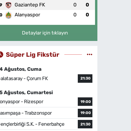
Gaziantep FK
0
0
9
Alanyaspor
0
0
0
Detaylar için tıklayın
Süper Lig Fikstür
4 Ağustos, Cuma
alatasaray - Çorum FK
21:30
5 Ağustos, Cumartesi
onyaspor - Rizespor
19:00
asımpaşa - Trabzonspor
19:00
ençlerbirliği S.K. - Fenerbahçe
21:30