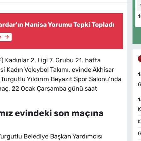
1
ardar'ın Manisa Yorumu Tepki Topladı
e
Kadınlar 2. Ligi 7. Grubu 21. hafta
si Kadın Voleybol Takımı, evinde Akhisar
1
Turgutlu Yıldırım Beyazıt Spor Salonu’nda
G
maç, 22 Ocak Çarşamba günü saat
1
K
mız evindeki son maçına
K
G
Turgutlu Belediye Başkan Yardımcısı