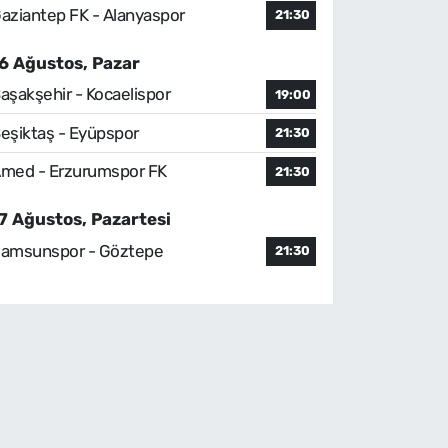
aziantep FK - Alanyaspor
21:30
6 Ağustos, Pazar
aşakşehir - Kocaelispor
19:00
eşiktaş - Eyüpspor
21:30
med - Erzurumspor FK
21:30
7 Ağustos, Pazartesi
amsunspor - Göztepe
21:30