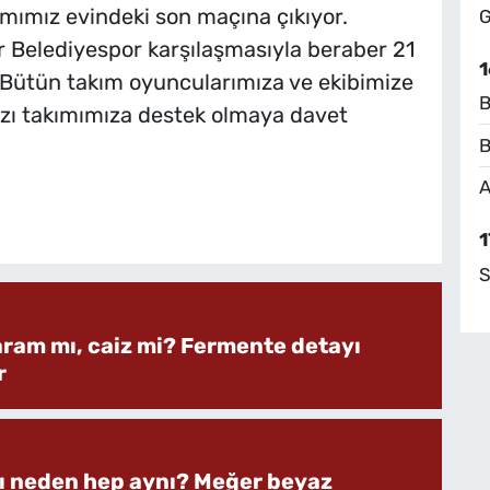
ımımız evindeki son maçına çıkıyor.
G
Belediyespor karşılaşmasıyla beraber 21
1
. Bütün takım oyuncularımıza ve ekibimize
B
mızı takımımıza destek olmaya davet
B
A
1
S
aram mı, caiz mi? Fermente detayı
r
rı neden hep aynı? Meğer beyaz