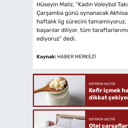
Hüseyin Maliz, “Kadın Voleybol Tak
Çarşamba günü oynanacak Akhisar 
haftalık lig sürecini tamamlıyoruz
başarılar diliyor, tüm taraftarları
ediyoruz” dedi.
Kaynak:
HABER MERKEZİ
EDITÖRÜN SEÇTIĞI
Kefir içmek h
dikkat çekiyo
EDITÖRÜN SEÇTIĞI
Otel çarşafla