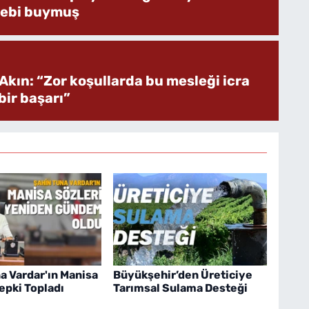
bebi buymuş
Akın: “Zor koşullarda bu mesleği icra
ir başarı”
a Vardar'ın Manisa
Büyükşehir’den Üreticiye
pki Topladı
Tarımsal Sulama Desteği