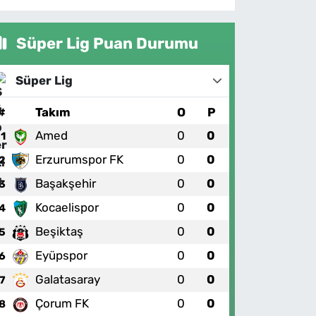
Süper Lig Puan Durumu
Süper Lig
#
Takım
O
P
Amed
0
0
1
Erzurumspor FK
0
0
2
Başakşehir
0
0
3
Kocaelispor
0
0
4
Beşiktaş
0
0
5
Eyüpspor
0
0
6
Galatasaray
0
0
7
Çorum FK
0
0
8