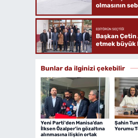
olmasının se
EDITÖRÜN SEÇTIĞI
Başkan Çetin 
etmek büyük b
Bunlar da ilginizi çekebilir
Yeni Parti'den Manisa’dan
Şahin Tun
İlksen Özalper'in gözaltına
Yorumu Te
alınmasına ilişkin ortak