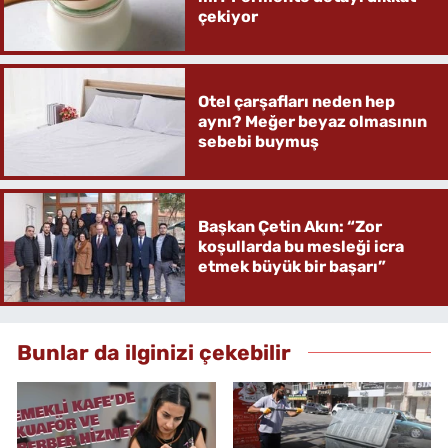
çekiyor
Otel çarşafları neden hep
aynı? Meğer beyaz olmasının
sebebi buymuş
Başkan Çetin Akın: “Zor
koşullarda bu mesleği icra
etmek büyük bir başarı”
Bunlar da ilginizi çekebilir