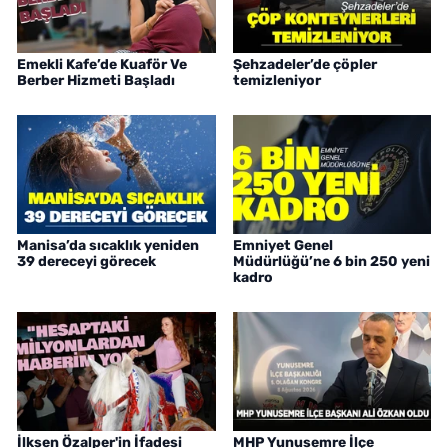
Emekli Kafe’de Kuaför Ve
Şehzadeler’de çöpler
Berber Hizmeti Başladı
temizleniyor
Manisa’da sıcaklık yeniden
Emniyet Genel
39 dereceyi görecek
Müdürlüğü’ne 6 bin 250 yeni
kadro
İlksen Özalper'in İfadesi
MHP Yunusemre İlçe