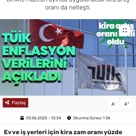
oranı da netleşti.
MAGAZİN
Paylaş
-
+
A
A
03.06.2025 - 13:34
Okunma Süresi: 1 Dk
Ev ve iş yerleri için kira zam oranı yüzde