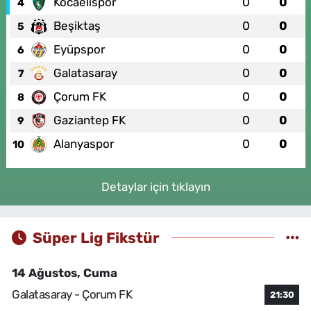
Kocaelispor
0
0
4
Beşiktaş
0
0
5
Eyüpspor
0
0
6
Galatasaray
0
0
7
Çorum FK
0
0
8
Gaziantep FK
0
0
9
Alanyaspor
0
0
10
Detaylar için tıklayın
Süper Lig Fikstür
14 Ağustos, Cuma
Galatasaray - Çorum FK
21:30