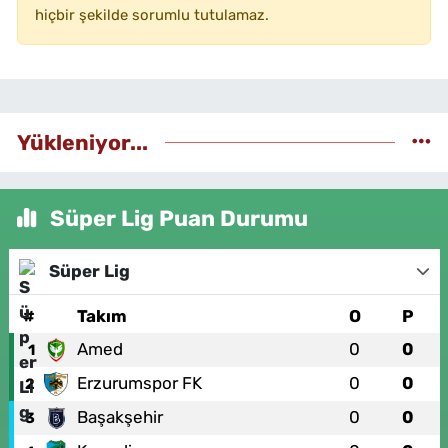
hiçbir şekilde sorumlu tutulamaz.
Yükleniyor...
Süper Lig Puan Durumu
Süper Lig
#
Takım
O
P
Amed
0
0
1
Erzurumspor FK
0
0
2
Başakşehir
0
0
3