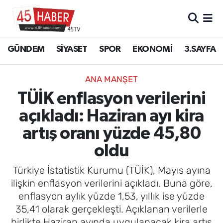
GÜNDEM
Manisa Nöbetçi Eczaneler
GÜNDEM
SİYASET
SPOR
EKONOMİ
3.SAYFA
SİYASET
Manisa Hava Durumu
ANA MANŞET
SPOR
Manisa Namaz Vakitleri
TÜİK enflasyon verilerini
açıkladı: Haziran ayı kira
EKONOMİ
Manisa Trafik Yoğunluk Haritası
artış oranı yüzde 45,80
3.SAYFA
Süper Lig Puan Durumu ve Fikstür
oldu
EĞİTİM
Tüm Manşetler
Türkiye İstatistik Kurumu (TÜİK), Mayıs ayına
ilişkin enflasyon verilerini açıkladı. Buna göre,
SAĞLIK
Son Dakika Haberleri
enflasyon aylık yüzde 1,53, yıllık ise yüzde
35,41 olarak gerçekleşti. Açıklanan verilerle
YAŞAM
Haber Arşivi
birlikte Haziran ayında uygulanacak kira artış