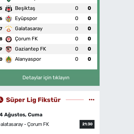
Beşiktaş
0
0
5
Eyüpspor
0
0
6
Galatasaray
0
0
7
Çorum FK
0
0
8
Gaziantep FK
0
0
9
Alanyaspor
0
0
0
Detaylar için tıklayın
Süper Lig Fikstür
4 Ağustos, Cuma
alatasaray - Çorum FK
21:30