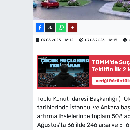
07.08.2025 - 16:12
07.08.2025 - 16:15
O
TBMM'de Suça
Teklifin İlk 2
İçeriği Görüntül
Toplu Konut İdaresi Başkanlığı (T
tarihlerinde İstanbul ve Ankara ba
artırma ihalelerinde toplam 508 ad
Ağustos'ta 36 ilde 246 arsa ve 5-