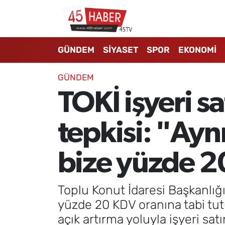
GÜNDEM
Manisa Nöbetçi Eczaneler
GÜNDEM
SİYASET
SPOR
EKONOMİ
SİYASET
Manisa Hava Durumu
GÜNDEM
SPOR
Manisa Namaz Vakitleri
TOKİ işyeri s
EKONOMİ
Manisa Trafik Yoğunluk Haritası
tepkisi: "Ayn
3.SAYFA
Süper Lig Puan Durumu ve Fikstür
bize yüzde 2
EĞİTİM
Tüm Manşetler
Toplu Konut İdaresi Başkanlığı
SAĞLIK
Son Dakika Haberleri
yüzde 20 KDV oranına tabi tut
açık artırma yoluyla işyeri sa
YAŞAM
Haber Arşivi