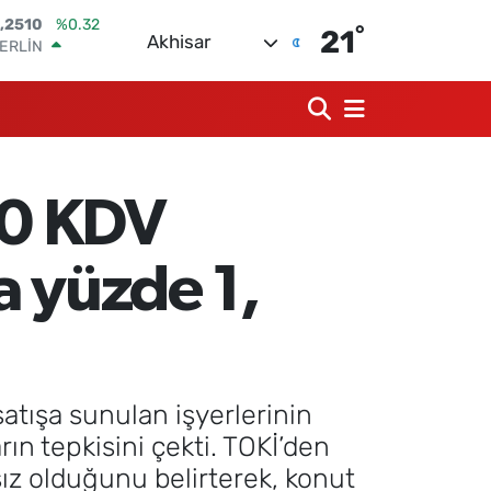
°
ERLİN
21
Akhisar
,4811
%0.38
AM ALTIN
60.55
%0.03
ST100
.779
%-14
TCOIN
.960,21
%0.87
20 KDV
OLAR
,7436
%0.18
URO
a yüzde 1,
,2510
%0.32
satışa sunulan işyerlerinin
n tepkisini çekti. TOKİ’den
sız olduğunu belirterek, konut