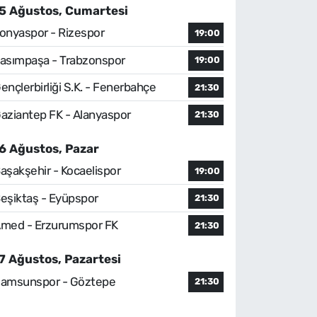
5 Ağustos, Cumartesi
onyaspor - Rizespor
19:00
asımpaşa - Trabzonspor
19:00
ençlerbirliği S.K. - Fenerbahçe
21:30
aziantep FK - Alanyaspor
21:30
6 Ağustos, Pazar
aşakşehir - Kocaelispor
19:00
eşiktaş - Eyüpspor
21:30
med - Erzurumspor FK
21:30
7 Ağustos, Pazartesi
amsunspor - Göztepe
21:30