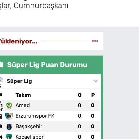
aşlar, Cumhurbaşkanı
Yükleniyor...
Süper Lig Puan Durumu
Süper Lig
#
Takım
O
P
Amed
0
0
1
Erzurumspor FK
0
0
2
Başakşehir
0
0
3
Kocaelispor
0
0
4