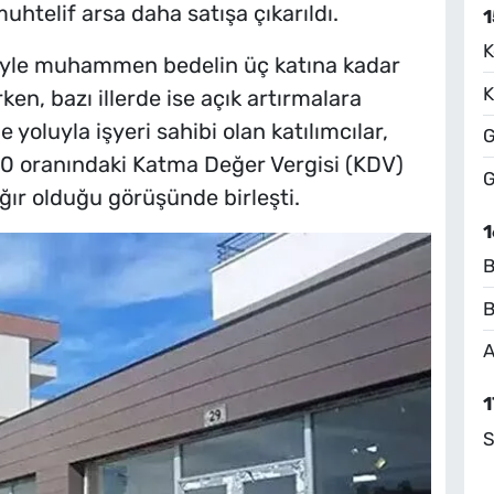
uhtelif arsa daha satışa çıkarıldı.
1
K
niyle muhammen bedelin üç katına kadar
K
ken, bazı illerde ise açık artırmalara
 yoluyla işyeri sahibi olan katılımcılar,
G
 20 oranındaki Katma Değer Vergisi (KDV)
G
ğır olduğu görüşünde birleşti.
1
B
B
A
1
S