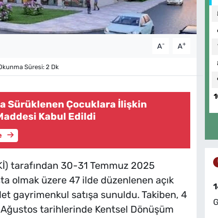
-
+
A
A
kunma Süresi: 2 Dk
1
 Sürüklenen Çocuklara İlişkin
 Maddesi Kabul Edildi
e
OKİ) tarafından 30-31 Temmuz 2025
şta olmak üzere 47 ilde düzenlenen açık
1
et gayrimenkul satışa sunuldu. Takiben, 4
G
6 Ağustos tarihlerinde Kentsel Dönüşüm