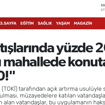
ST
64
GR
66
3.SAYFA
EĞİTİM
SAĞLIK
YAŞAM
MAGAZİN
Bİ
13
BI
64
atışlarında yüzde 
D
47
E
ı mahallede konut
55
0!"
 (TOKİ) tarafından açık artırma usulüyle 
ulması, müzayedelere katılan vatandaşları
tın alan vatandaşlar, bu uygulamanın hak