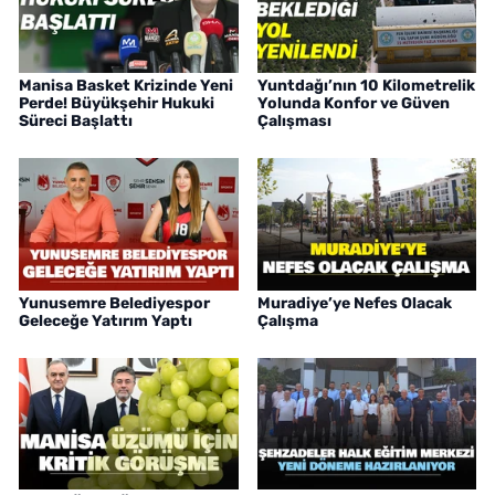
Manisa Basket Krizinde Yeni
Yuntdağı’nın 10 Kilometrelik
Perde! Büyükşehir Hukuki
Yolunda Konfor ve Güven
Süreci Başlattı
Çalışması
Yunusemre Belediyespor
Muradiye’ye Nefes Olacak
Geleceğe Yatırım Yaptı
Çalışma