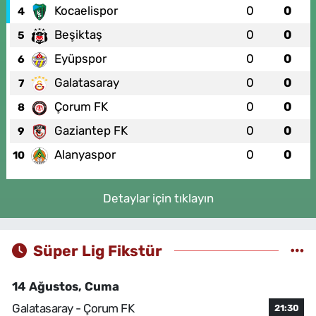
Kocaelispor
0
0
4
Beşiktaş
0
0
5
Eyüpspor
0
0
6
Galatasaray
0
0
7
Çorum FK
0
0
8
Gaziantep FK
0
0
9
Alanyaspor
0
0
10
Detaylar için tıklayın
Süper Lig Fikstür
14 Ağustos, Cuma
Galatasaray - Çorum FK
21:30