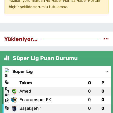
Yazılan yorumlardan 45 Haber Manisa Haber Portalı
hiçbir şekilde sorumlu tutulamaz.
Yükleniyor...
Süper Lig Puan Durumu
Süper Lig
#
Takım
O
P
Amed
0
0
1
Erzurumspor FK
0
0
2
Başakşehir
0
0
3