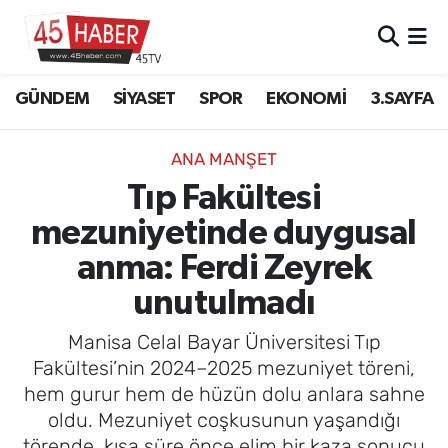
GÜNDEM
Manisa Nöbetçi Eczaneler
GÜNDEM
SİYASET
SPOR
EKONOMİ
3.SAYFA
SİYASET
Manisa Hava Durumu
ANA MANŞET
SPOR
Manisa Namaz Vakitleri
Tıp Fakültesi
mezuniyetinde duygusal
EKONOMİ
Manisa Trafik Yoğunluk Haritası
anma: Ferdi Zeyrek
3.SAYFA
Süper Lig Puan Durumu ve Fikstür
unutulmadı
EĞİTİM
Tüm Manşetler
Manisa Celal Bayar Üniversitesi Tıp
Fakültesi’nin 2024–2025 mezuniyet töreni,
SAĞLIK
Son Dakika Haberleri
hem gurur hem de hüzün dolu anlara sahne
oldu. Mezuniyet coşkusunun yaşandığı
YAŞAM
Haber Arşivi
törende, kısa süre önce elim bir kaza sonucu