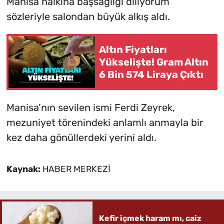
Manisa halkına başsağlığı diliyorum”
sözleriyle salondan büyük alkış aldı.
Altın Fiyatları
Yükselişte! Gram Altın
6 Bin 574 Liraya Çıktı
Manisa’nın sevilen ismi Ferdi Zeyrek,
mezuniyet törenindeki anlamlı anmayla bir
kez daha gönüllerdeki yerini aldı.
Kaynak:
HABER MERKEZİ
Kefir içmek haram mı, caiz