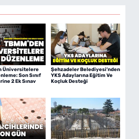
 Üniversitelere
Şehzadeler Belediyesi’nden
nleme: Son Sınıf
YKS Adaylarına Eğitim Ve
rine 2 Ek Sınav
Koçluk Desteği