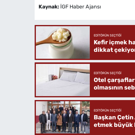
Kaynak:
İGF Haber Ajansı
EDITÖRÜN SEÇTIĞI
Kefir içmek h
dikkat çekiyo
EDITÖRÜN SEÇTIĞI
Otel çarşafla
olmasının se
EDITÖRÜN SEÇTIĞI
Başkan Çetin 
etmek büyük b