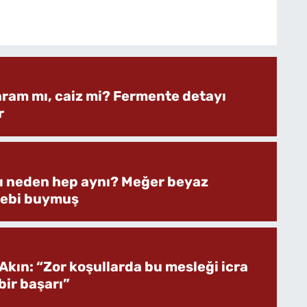
aram mı, caiz mi? Fermente detayı
r
rı neden hep aynı? Meğer beyaz
bebi buymuş
Akın: “Zor koşullarda bu mesleği icra
ir başarı”