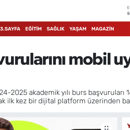
S
6
G
6
3.SAYFA
EĞİTİM
SAĞLIK
YAŞAM
MAGAZİN
B
1
B
6
vurularını mobil 
D
4
5
4-2025 akademik yılı burs başvuruları 16 E
rak ilk kez bir dijital platform üzerinden 