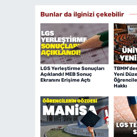
Bunlar da ilginizi çekebilir
LGS Yerleştirme Sonuçları
TBMM'den
Açıklandı! MEB Sonuç
Yeni Düze
Ekranını Erişime Açtı
Öğrencile
Hakkı