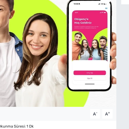
-
+
A
A
kunma Süresi: 1 Dk