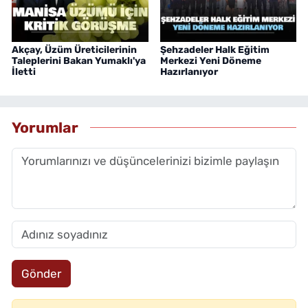
Akçay, Üzüm Üreticilerinin
Şehzadeler Halk Eğitim
Taleplerini Bakan Yumaklı'ya
Merkezi Yeni Döneme
İletti
Hazırlanıyor
Yorumlar
Gönder