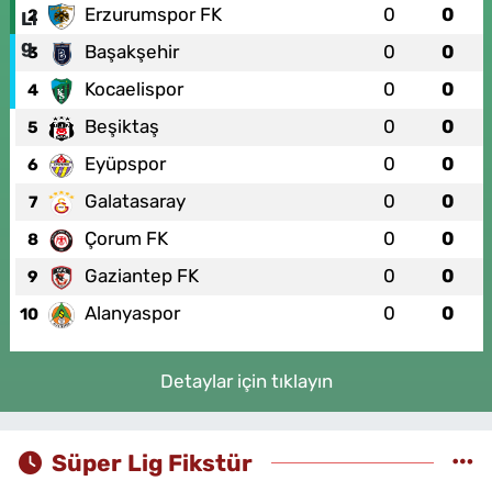
Erzurumspor FK
0
0
2
Başakşehir
0
0
3
Kocaelispor
0
0
4
Beşiktaş
0
0
5
Eyüpspor
0
0
6
Galatasaray
0
0
7
Çorum FK
0
0
8
Gaziantep FK
0
0
9
Alanyaspor
0
0
10
Detaylar için tıklayın
Süper Lig Fikstür