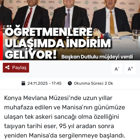
MAGAZİN
Paylaş
-
+
A
A
24.11.2025 - 17:45
Okunma Süresi: 2 Dk
Konya Mevlana Müzesi’nde uzun yıllar
muhafaza edilen ve Manisa’nın günümüze
ulaşan tek askeri sancağı olma özelliğini
taşıyan tarihi eser, 95 yıl aradan sonra
yeniden Manisa’da sergilenmeye başlandı.