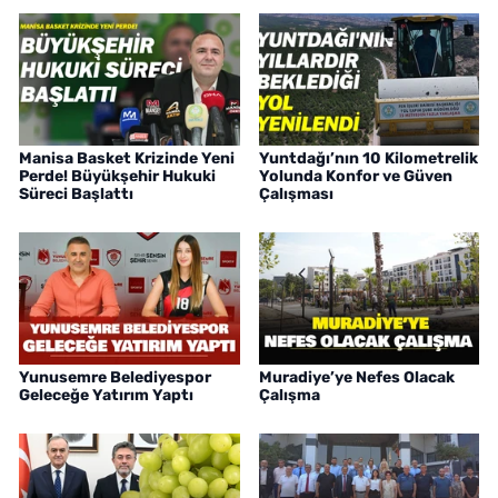
Manisa Basket Krizinde Yeni
Yuntdağı’nın 10 Kilometrelik
Perde! Büyükşehir Hukuki
Yolunda Konfor ve Güven
Süreci Başlattı
Çalışması
Yunusemre Belediyespor
Muradiye’ye Nefes Olacak
Geleceğe Yatırım Yaptı
Çalışma