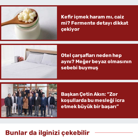
Kefir içmek haram mı, caiz
mi? Fermente detayı dikkat
çekiyor
Otel çarşafları neden hep
aynı? Meğer beyaz olmasının
sebebi buymuş
Başkan Çetin Akın: “Zor
koşullarda bu mesleği icra
etmek büyük bir başarı”
Bunlar da ilginizi çekebilir