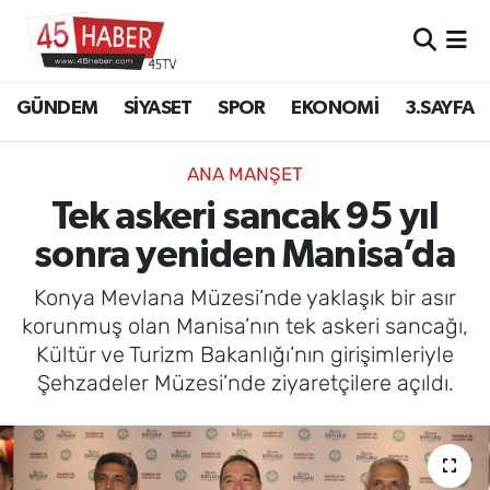
GÜNDEM
Manisa Nöbetçi Eczaneler
GÜNDEM
SİYASET
SPOR
EKONOMİ
3.SAYFA
SİYASET
Manisa Hava Durumu
ANA MANŞET
SPOR
Manisa Namaz Vakitleri
Tek askeri sancak 95 yıl
sonra yeniden Manisa’da
EKONOMİ
Manisa Trafik Yoğunluk Haritası
Konya Mevlana Müzesi’nde yaklaşık bir asır
3.SAYFA
Süper Lig Puan Durumu ve Fikstür
korunmuş olan Manisa’nın tek askeri sancağı,
Kültür ve Turizm Bakanlığı’nın girişimleriyle
EĞİTİM
Tüm Manşetler
Şehzadeler Müzesi’nde ziyaretçilere açıldı.
SAĞLIK
Son Dakika Haberleri
YAŞAM
Haber Arşivi