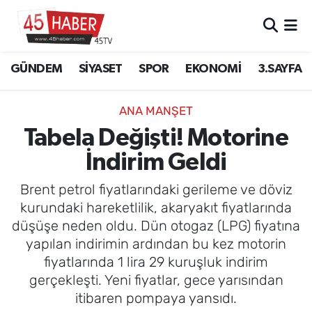
GÜNDEM
Manisa Nöbetçi Eczaneler
GÜNDEM
SİYASET
SPOR
EKONOMİ
3.SAYFA
SİYASET
Manisa Hava Durumu
ANA MANŞET
SPOR
Manisa Namaz Vakitleri
Tabela Değişti! Motorine
İndirim Geldi
EKONOMİ
Manisa Trafik Yoğunluk Haritası
Brent petrol fiyatlarındaki gerileme ve döviz
3.SAYFA
Süper Lig Puan Durumu ve Fikstür
kurundaki hareketlilik, akaryakıt fiyatlarında
düşüşe neden oldu. Dün otogaz (LPG) fiyatına
EĞİTİM
Tüm Manşetler
yapılan indirimin ardından bu kez motorin
fiyatlarında 1 lira 29 kuruşluk indirim
SAĞLIK
Son Dakika Haberleri
gerçekleşti. Yeni fiyatlar, gece yarısından
itibaren pompaya yansıdı.
YAŞAM
Haber Arşivi