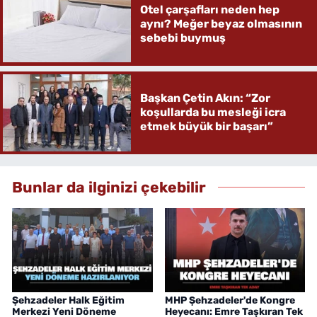
Otel çarşafları neden hep
aynı? Meğer beyaz olmasının
sebebi buymuş
Başkan Çetin Akın: “Zor
koşullarda bu mesleği icra
etmek büyük bir başarı”
Bunlar da ilginizi çekebilir
Şehzadeler Halk Eğitim
MHP Şehzadeler'de Kongre
Merkezi Yeni Döneme
Heyecanı: Emre Taşkıran Tek