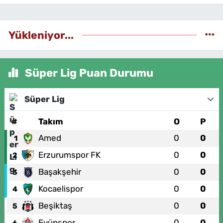
Yükleniyor...
Süper Lig Puan Durumu
Süper Lig
#
Takım
O
P
Amed
0
0
1
Erzurumspor FK
0
0
2
Başakşehir
0
0
3
Kocaelispor
0
0
4
Beşiktaş
0
0
5
Eyüpspor
0
0
6