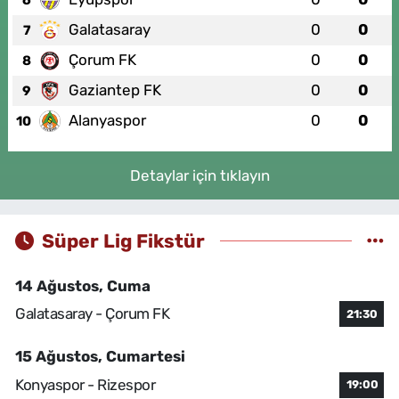
Galatasaray
0
0
7
Çorum FK
0
0
8
Gaziantep FK
0
0
9
Alanyaspor
0
0
10
Detaylar için tıklayın
Süper Lig Fikstür
14 Ağustos, Cuma
Galatasaray - Çorum FK
21:30
15 Ağustos, Cumartesi
Konyaspor - Rizespor
19:00