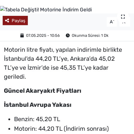
MAGAZİN
Paylaş
-
+
A
A
07.05.2025 - 10:56
Okunma Süresi: 1 Dk
Motorin litre fiyatı, yapılan indirimle birlikte
İstanbul'da 44,20 TL’ye, Ankara’da 45,02
TL’ye ve İzmir’de ise 45,35 TL’ye kadar
geriledi.
Güncel Akaryakıt Fiyatları
İstanbul Avrupa Yakası
Benzin: 45,20 TL
Motorin: 44,20 TL
(İndirim sonrası)