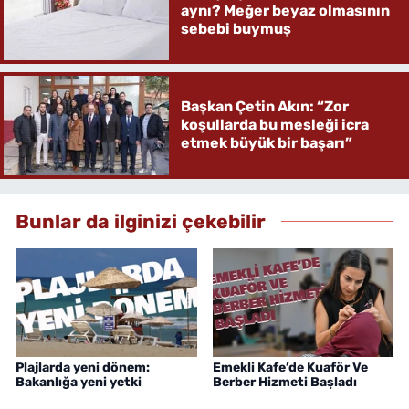
aynı? Meğer beyaz olmasının
sebebi buymuş
Başkan Çetin Akın: “Zor
koşullarda bu mesleği icra
etmek büyük bir başarı”
Bunlar da ilginizi çekebilir
Plajlarda yeni dönem:
Emekli Kafe’de Kuaför Ve
Bakanlığa yeni yetki
Berber Hizmeti Başladı