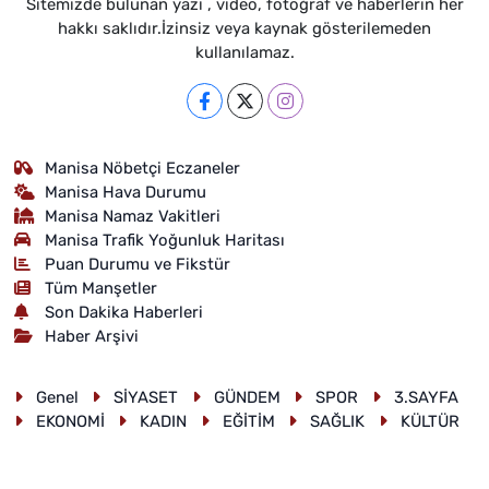
Sitemizde bulunan yazı , video, fotoğraf ve haberlerin her
hakkı saklıdır.İzinsiz veya kaynak gösterilemeden
kullanılamaz.
Manisa Nöbetçi Eczaneler
Manisa Hava Durumu
Manisa Namaz Vakitleri
Manisa Trafik Yoğunluk Haritası
Puan Durumu ve Fikstür
Tüm Manşetler
Son Dakika Haberleri
Haber Arşivi
Genel
SİYASET
GÜNDEM
SPOR
3.SAYFA
EKONOMİ
KADIN
EĞİTİM
SAĞLIK
KÜLTÜR