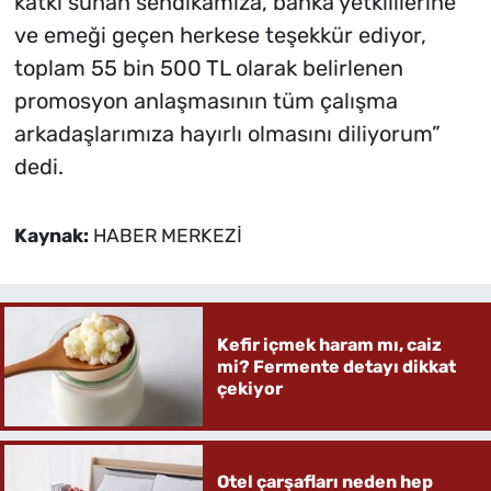
katkı sunan sendikamıza, banka yetkililerine
ve emeği geçen herkese teşekkür ediyor,
toplam 55 bin 500 TL olarak belirlenen
promosyon anlaşmasının tüm çalışma
arkadaşlarımıza hayırlı olmasını diliyorum”
dedi.
Kaynak:
HABER MERKEZİ
Kefir içmek haram mı, caiz
mi? Fermente detayı dikkat
çekiyor
Otel çarşafları neden hep