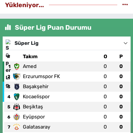
Yükleniyor...
Süper Lig Puan Durumu
Süper Lig
#
Takım
O
P
Amed
0
0
1
Erzurumspor FK
0
0
2
Başakşehir
0
0
3
Kocaelispor
0
0
4
Beşiktaş
0
0
5
Eyüpspor
0
0
6
Galatasaray
0
0
7