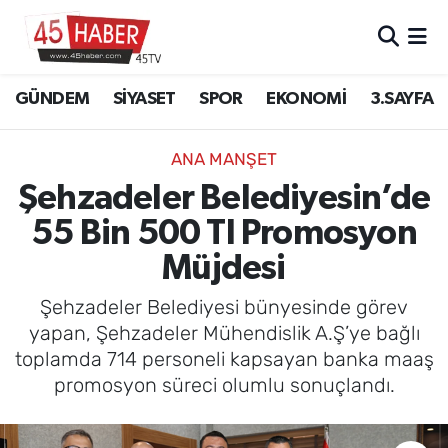
GÜNDEM
Manisa Nöbetçi Eczaneler
GÜNDEM
SİYASET
SPOR
EKONOMİ
3.SAYFA
SİYASET
Manisa Hava Durumu
ANA MANŞET
SPOR
Manisa Namaz Vakitleri
Şehzadeler Belediyesin’de
55 Bin 500 Tl Promosyon
EKONOMİ
Manisa Trafik Yoğunluk Haritası
Müjdesi
3.SAYFA
Süper Lig Puan Durumu ve Fikstür
Şehzadeler Belediyesi bünyesinde görev
EĞİTİM
Tüm Manşetler
yapan, Şehzadeler Mühendislik A.Ş’ye bağlı
toplamda 714 personeli kapsayan banka maaş
SAĞLIK
Son Dakika Haberleri
promosyon süreci olumlu sonuçlandı.
YAŞAM
Haber Arşivi