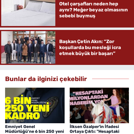
Otel çarşafları neden hep
aynı? Meğer beyaz olmasının
sebebi buymuş
Başkan Çetin Akın: “Zor
koşullarda bu mesleği icra
etmek büyük bir başarı”
Bunlar da ilginizi çekebilir
Emniyet Genel
İlksen Özalper'in İfadesi
Müdürlüğü’ne 6 bin 250 yeni
Ortaya Çıktı: "Hesaptaki