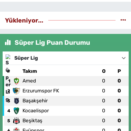
Yükleniyor...
Süper Lig Puan Durumu
Süper Lig
#
Takım
O
P
Amed
0
0
1
Erzurumspor FK
0
0
2
Başakşehir
0
0
3
Kocaelispor
0
0
4
Beşiktaş
0
0
5
Eyüpspor
0
0
6