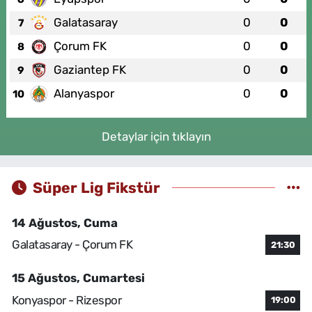
Galatasaray
0
0
7
Çorum FK
0
0
8
Gaziantep FK
0
0
9
Alanyaspor
0
0
10
Detaylar için tıklayın
Süper Lig Fikstür
14 Ağustos, Cuma
Galatasaray - Çorum FK
21:30
15 Ağustos, Cumartesi
Konyaspor - Rizespor
19:00