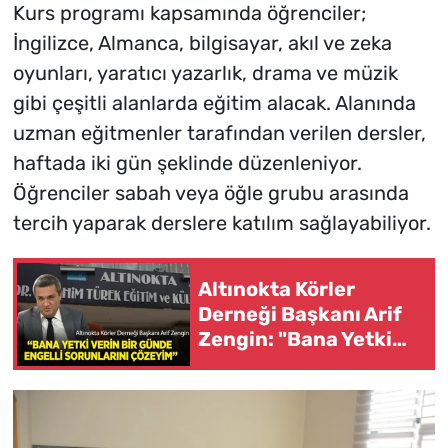
Kurs programı kapsamında öğrenciler;
İngilizce, Almanca, bilgisayar, akıl ve zeka
oyunları, yaratıcı yazarlık, drama ve müzik
gibi çeşitli alanlarda eğitim alacak. Alanında
uzman eğitmenler tarafından verilen dersler,
haftada iki gün şeklinde düzenleniyor.
Öğrenciler sabah veya öğle grubu arasında
tercih yaparak derslere katılım sağlayabiliyor.
Altınokta Körler
Derneği Başkanı Arif
Zengin: "Bana Yetki
Verin, Bir Günde
Engelli Sorunlarını
Çözeyim"