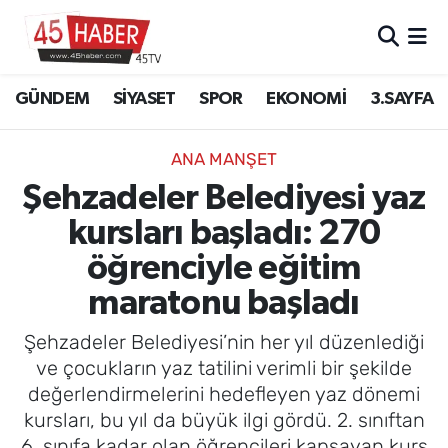
GÜNDEM
Manisa Nöbetçi Eczaneler
GÜNDEM
SİYASET
SPOR
EKONOMİ
3.SAYFA
SİYASET
Manisa Hava Durumu
ANA MANŞET
SPOR
Manisa Namaz Vakitleri
Şehzadeler Belediyesi yaz
kursları başladı: 270
EKONOMİ
Manisa Trafik Yoğunluk Haritası
öğrenciyle eğitim
3.SAYFA
Süper Lig Puan Durumu ve Fikstür
maratonu başladı
EĞİTİM
Tüm Manşetler
Şehzadeler Belediyesi’nin her yıl düzenlediği
ve çocukların yaz tatilini verimli bir şekilde
SAĞLIK
Son Dakika Haberleri
değerlendirmelerini hedefleyen yaz dönemi
kursları, bu yıl da büyük ilgi gördü. 2. sınıftan
YAŞAM
Haber Arşivi
6. sınıfa kadar olan öğrencileri kapsayan kurs