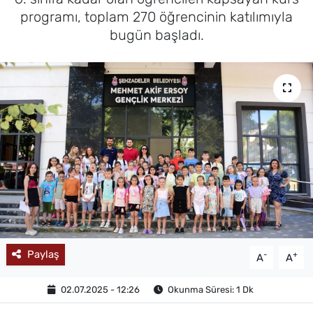
programı, toplam 270 öğrencinin katılımıyla
MAGAZİN
bugün başladı.
Paylaş
-
+
A
A
02.07.2025 - 12:26
Okunma Süresi: 1 Dk