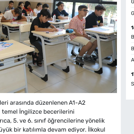
G
G
1
B
B
A
1
S
tleri arasında düzenlenen A1-A2
 temel İngilizce becerilerini
ıca, 5. ve 6. sınıf öğrencilerine yönelik
üyük bir katılımla devam ediyor. İlkokul