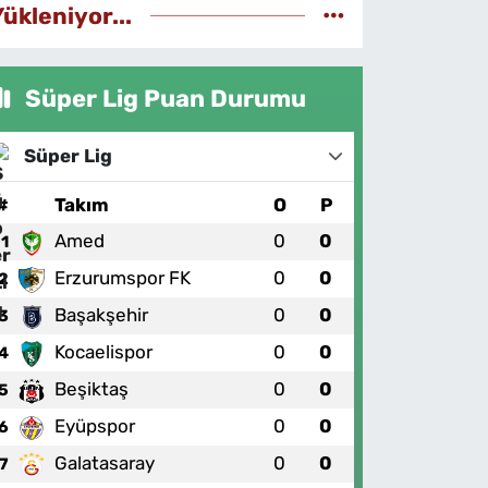
Yükleniyor...
Süper Lig Puan Durumu
Süper Lig
#
Takım
O
P
Amed
0
0
1
Erzurumspor FK
0
0
2
Başakşehir
0
0
3
Kocaelispor
0
0
4
Beşiktaş
0
0
5
Eyüpspor
0
0
6
Galatasaray
0
0
7