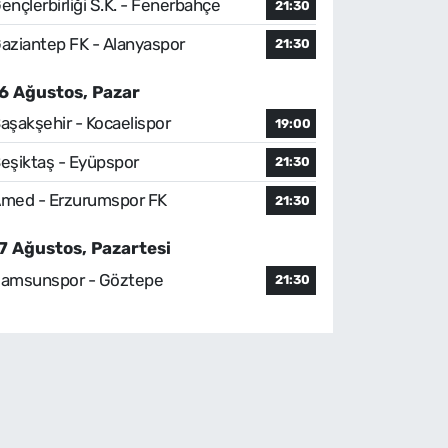
ençlerbirliği S.K. - Fenerbahçe
21:30
aziantep FK - Alanyaspor
21:30
6 Ağustos, Pazar
aşakşehir - Kocaelispor
19:00
eşiktaş - Eyüpspor
21:30
med - Erzurumspor FK
21:30
7 Ağustos, Pazartesi
amsunspor - Göztepe
21:30