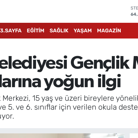
GR
65
Bİ
13.
3.SAYFA
EĞİTİM
SAĞLIK
YAŞAM
MAGAZİN
BI
64
DO
47
elediyesi Gençlik 
EU
55
ST
larına yoğun ilgi
64
Merkezi, 15 yaş ve üzeri bireylere yönel
 5. ve 6. sınıflar için verilen okula deste
uyor.