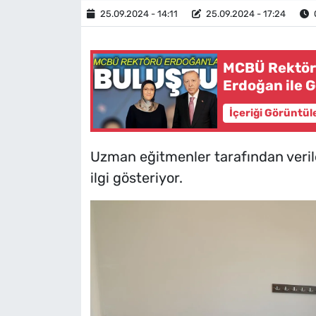
25.09.2024 - 14:11
25.09.2024 - 17:24
MCBÜ Rektör
Erdoğan ile 
İçeriği Görüntül
Uzman eğitmenler tarafından verile
ilgi gösteriyor.