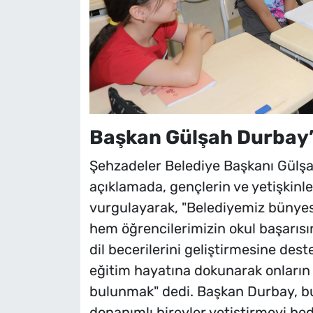
Başkan Gülşah Durbay’
Şehzadeler Belediye Başkanı Gülşah 
açıklamada, gençlerin ve yetişkinl
vurgulayarak, "Belediyemiz bünyesi
hem öğrencilerimizin okul başarısın
dil becerilerini geliştirmesine des
eğitim hayatına dokunarak onların 
bulunmak" dedi. Başkan Durbay, bu
donanımlı bireyler yetiştirmeyi hedef