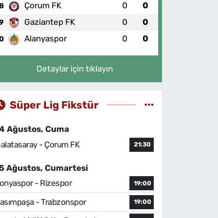
Çorum FK
0
0
8
Gaziantep FK
0
0
9
Alanyaspor
0
0
0
Detaylar için tıklayın
Süper Lig Fikstür
4 Ağustos, Cuma
alatasaray - Çorum FK
21:30
5 Ağustos, Cumartesi
onyaspor - Rizespor
19:00
asımpaşa - Trabzonspor
19:00