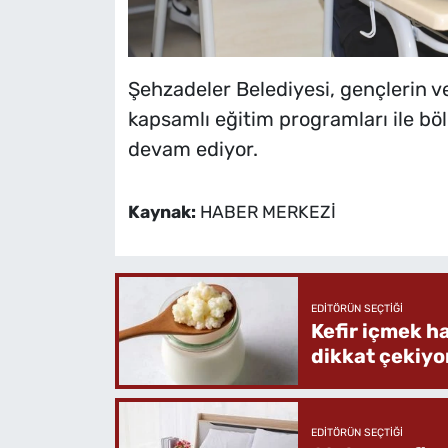
Şehzadeler Belediyesi, gençlerin ve
kapsamlı eğitim programları ile böl
devam ediyor.
Kaynak:
HABER MERKEZİ
EDITÖRÜN SEÇTIĞI
Kefir içmek h
dikkat çekiyo
EDITÖRÜN SEÇTIĞI