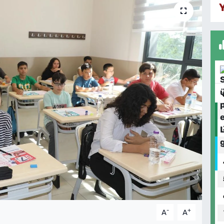
-
+
A
A