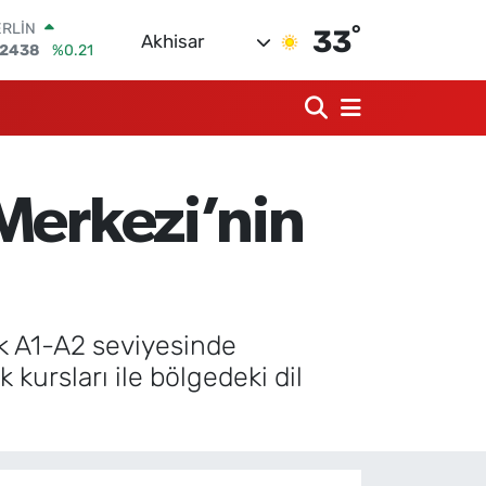
°
AM ALTIN
33
Akhisar
18.23
%0.39
ST100
703
%0
TCOIN
.475,47
%0.66
LAR
,5986
%0.06
Merkezi’nin
RO
,0700
%0.1
ERLİN
,2438
%0.21
ik A1-A2 seviyesinde
k kursları ile bölgedeki dil