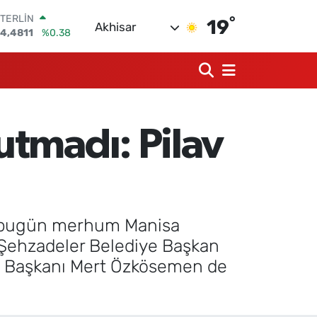
°
TERLİN
19
Akhisar
4,4811
%0.38
RAM ALTIN
660.55
%0.03
İST100
3.779
%-14
ITCOIN
4.959,79
%1.11
utmadı: Pilav
DOLAR
7,7436
%0.18
EURO
5,2510
%0.32
nde bugün merhum Manisa
. Şehzadeler Belediye Başkan
çe Başkanı Mert Özkösemen de