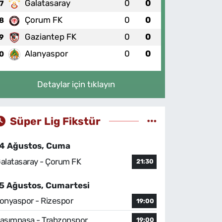
Galatasaray
0
0
7
Çorum FK
0
0
8
Gaziantep FK
0
0
9
Alanyaspor
0
0
0
Detaylar için tıklayın
Süper Lig Fikstür
4 Ağustos, Cuma
alatasaray - Çorum FK
21:30
5 Ağustos, Cumartesi
onyaspor - Rizespor
19:00
asımpaşa - Trabzonspor
19:00