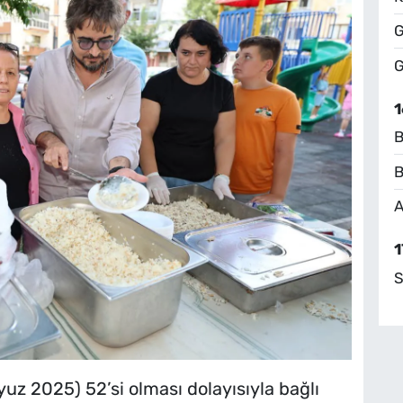
G
G
1
B
B
A
1
S
z 2025) 52’si olması dolayısıyla bağlı