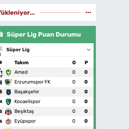
Yükleniyor...
Süper Lig Puan Durumu
Süper Lig
#
Takım
O
P
Amed
0
0
1
Erzurumspor FK
0
0
2
Başakşehir
0
0
3
Kocaelispor
0
0
4
Beşiktaş
0
0
5
Eyüpspor
0
0
6