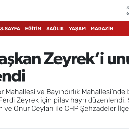
S
6
G
6
3.SAYFA
EĞİTİM
SAĞLIK
YAŞAM
MAGAZİN
B
1
B
6
aşkan Zeyrek’i un
4
endi
5
ker Mahallesi ve Bayındırlık Mahallesi’
erdi Zeyrek için pilav hayrı düzenlendi
an ve Onur Ceylan ile CHP Şehzadeler İl