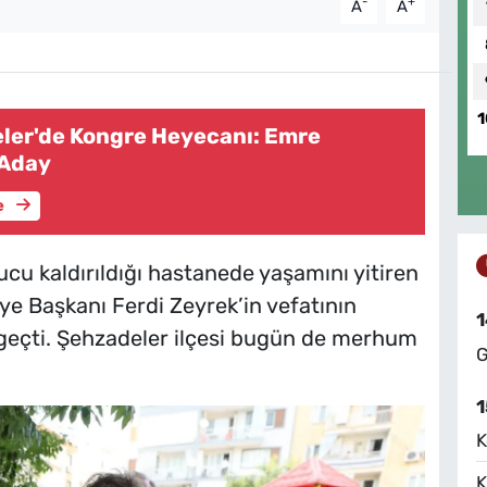
-
+
A
A
1
er'de Kongre Heyecanı: Emre
 Aday
e
cu kaldırıldığı hastanede yaşamını yitiren
e Başkanı Ferdi Zeyrek’in vefatının
1
geçti. Şehzadeler ilçesi bugün de merhum
G
1
K
K