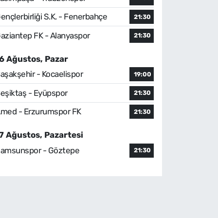
ençlerbirliği S.K. - Fenerbahçe
21:30
aziantep FK - Alanyaspor
21:30
6 Ağustos, Pazar
aşakşehir - Kocaelispor
19:00
eşiktaş - Eyüpspor
21:30
med - Erzurumspor FK
21:30
7 Ağustos, Pazartesi
amsunspor - Göztepe
21:30