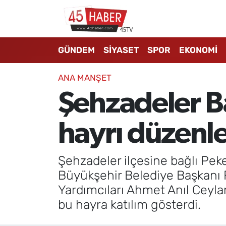
GÜNDEM
Manisa Nöbetçi Eczaneler
GÜNDEM
SİYASET
SPOR
EKONOMİ
SİYASET
Manisa Hava Durumu
ANA MANŞET
SPOR
Manisa Namaz Vakitleri
Şehzadeler B
EKONOMİ
Manisa Trafik Yoğunluk Haritası
hayrı düzenl
3.SAYFA
Süper Lig Puan Durumu ve Fikstür
Şehzadeler ilçesine bağlı Pe
EĞİTİM
Tüm Manşetler
Büyükşehir Belediye Başkanı F
Yardımcıları Ahmet Anıl Ceyl
SAĞLIK
Son Dakika Haberleri
bu hayra katılım gösterdi.
YAŞAM
Haber Arşivi