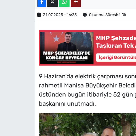
31.07.2025 - 16:25
Okunma Süresi: 1 Dk
MHP Şehzadel
Taşkıran Tek
İçeriği Görüntül
9 Haziran’da elektrik çarpması sonu
rahmetli Manisa Büyükşehir Belediy
üstünden bugün itibariyle 52 gün 
başkanını unutmadı.