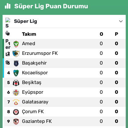
Süper Lig Puan Durumu
Süper Lig
#
Takım
O
P
Amed
0
0
1
Erzurumspor FK
0
0
2
Başakşehir
0
0
3
Kocaelispor
0
0
4
Beşiktaş
0
0
5
Eyüpspor
0
0
6
Galatasaray
0
0
7
Çorum FK
0
0
8
Gaziantep FK
0
0
9