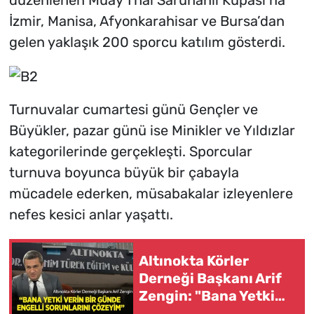
düzenlenen Muay Thai Saruhanlı Kupası’na
İzmir, Manisa, Afyonkarahisar ve Bursa’dan
gelen yaklaşık 200 sporcu katılım gösterdi.
Turnuvalar cumartesi günü Gençler ve
Büyükler, pazar günü ise Minikler ve Yıldızlar
kategorilerinde gerçekleşti. Sporcular
turnuva boyunca büyük bir çabayla
mücadele ederken, müsabakalar izleyenlere
nefes kesici anlar yaşattı.
Altınokta Körler
Derneği Başkanı Arif
Zengin: "Bana Yetki
Verin, Bir Günde