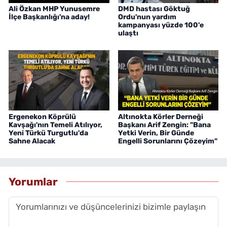
Ali Özkan MHP Yunusemre
DMD hastası Göktuğ
İlçe Başkanlığı'na aday!
Ordu'nun yardım
kampanyası yüzde 100'e
ulaştı
Ergenekon Köprülü
Altınokta Körler Derneği
Kavşağı'nın Temeli Atılıyor,
Başkanı Arif Zengin: "Bana
Yeni Türkü Turgutlu'da
Yetki Verin, Bir Günde
Sahne Alacak
Engelli Sorunlarını Çözeyim"
Yorumlar