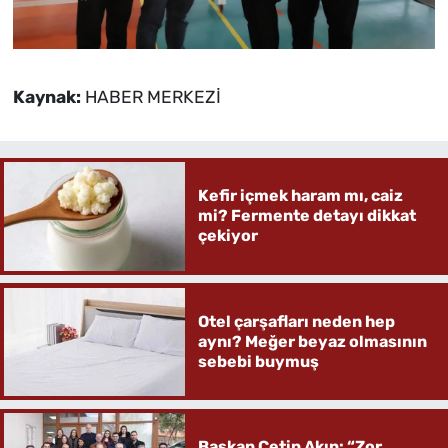
Kaynak:
HABER MERKEZİ
Kefir içmek haram mı, caiz
mi? Fermente detayı dikkat
çekiyor
Otel çarşafları neden hep
aynı? Meğer beyaz olmasının
sebebi buymuş
Başkan Çetin Akın: “Zor