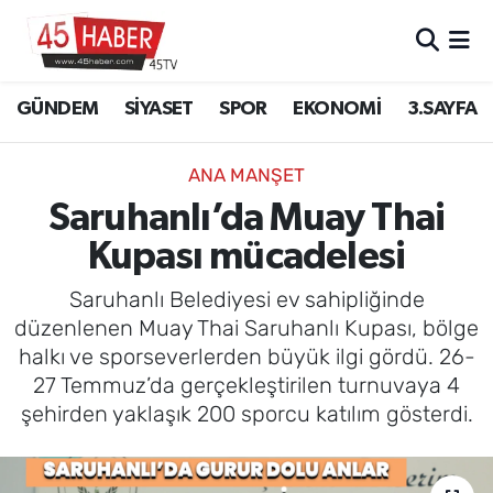
GÜNDEM
Manisa Nöbetçi Eczaneler
GÜNDEM
SİYASET
SPOR
EKONOMİ
3.SAYFA
SİYASET
Manisa Hava Durumu
ANA MANŞET
SPOR
Manisa Namaz Vakitleri
Saruhanlı’da Muay Thai
Kupası mücadelesi
EKONOMİ
Manisa Trafik Yoğunluk Haritası
Saruhanlı Belediyesi ev sahipliğinde
3.SAYFA
Süper Lig Puan Durumu ve Fikstür
düzenlenen Muay Thai Saruhanlı Kupası, bölge
halkı ve sporseverlerden büyük ilgi gördü. 26-
EĞİTİM
Tüm Manşetler
27 Temmuz’da gerçekleştirilen turnuvaya 4
şehirden yaklaşık 200 sporcu katılım gösterdi.
SAĞLIK
Son Dakika Haberleri
YAŞAM
Haber Arşivi