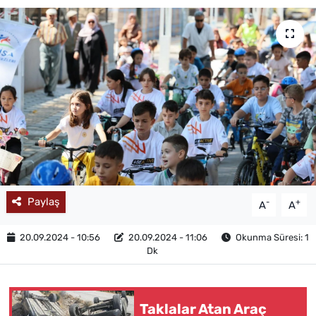
MAGAZİN
Paylaş
-
+
A
A
20.09.2024 - 10:56
20.09.2024 - 11:06
Okunma Süresi: 1
Dk
Taklalar Atan Araç