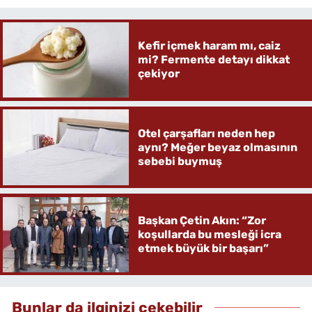
Kefir içmek haram mı, caiz
mi? Fermente detayı dikkat
çekiyor
Otel çarşafları neden hep
aynı? Meğer beyaz olmasının
sebebi buymuş
Başkan Çetin Akın: “Zor
koşullarda bu mesleği icra
etmek büyük bir başarı”
Bunlar da ilginizi çekebilir