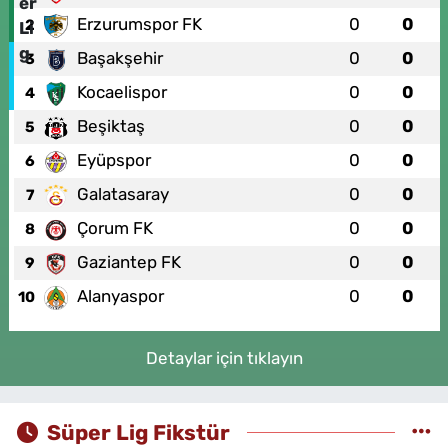
Erzurumspor FK
0
0
2
Başakşehir
0
0
3
Kocaelispor
0
0
4
Beşiktaş
0
0
5
Eyüpspor
0
0
6
Galatasaray
0
0
7
Çorum FK
0
0
8
Gaziantep FK
0
0
9
Alanyaspor
0
0
10
Detaylar için tıklayın
Süper Lig Fikstür