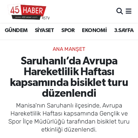
GÜNDEM
Manisa Nöbetçi Eczaneler
GÜNDEM
SİYASET
SPOR
EKONOMİ
3.SAYFA
SİYASET
Manisa Hava Durumu
ANA MANŞET
SPOR
Manisa Namaz Vakitleri
Saruhanlı’da Avrupa
Hareketlilik Haftası
EKONOMİ
Manisa Trafik Yoğunluk Haritası
kapsamında bisiklet turu
3.SAYFA
Süper Lig Puan Durumu ve Fikstür
düzenlendi
EĞİTİM
Tüm Manşetler
Manisa'nın Saruhanlı ilçesinde, Avrupa
Hareketlilik Haftası kapsamında Gençlik ve
SAĞLIK
Son Dakika Haberleri
Spor İlçe Müdürlüğü tarafından bisiklet turu
etkinliği düzenlendi.
YAŞAM
Haber Arşivi