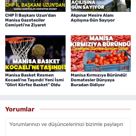
CHP İl Başkanı Uzun'dan
Akpınar Mesire Alanı
Manisa Gazeteciler
Açılışına Gün Sayıyor
Cemiyeti'ne Ziyaret
Manisa Basket Resmen
Manisa Kırmızıya Büründü!
Kocaeli'ne Taşındı! Yeni İsmi
Domatesler Dünyaya
"Glint Körfez Basket" Oldu
Buradan Gidiyor
Yorumlar