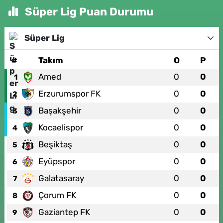
Süper Lig Puan Durumu
Süper Lig
#
Takım
O
P
Amed
0
0
1
Erzurumspor FK
0
0
2
Başakşehir
0
0
3
Kocaelispor
0
0
4
Beşiktaş
0
0
5
Eyüpspor
0
0
6
Galatasaray
0
0
7
Çorum FK
0
0
8
Gaziantep FK
0
0
9