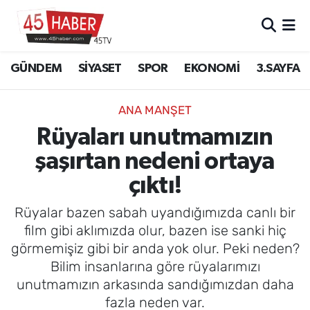
GÜNDEM
Manisa Nöbetçi Eczaneler
GÜNDEM
SİYASET
SPOR
EKONOMİ
3.SAYFA
SİYASET
Manisa Hava Durumu
ANA MANŞET
SPOR
Manisa Namaz Vakitleri
Rüyaları unutmamızın
şaşırtan nedeni ortaya
EKONOMİ
Manisa Trafik Yoğunluk Haritası
çıktı!
3.SAYFA
Süper Lig Puan Durumu ve Fikstür
Rüyalar bazen sabah uyandığımızda canlı bir
EĞİTİM
Tüm Manşetler
film gibi aklımızda olur, bazen ise sanki hiç
görmemişiz gibi bir anda yok olur. Peki neden?
SAĞLIK
Son Dakika Haberleri
Bilim insanlarına göre rüyalarımızı
unutmamızın arkasında sandığımızdan daha
YAŞAM
Haber Arşivi
fazla neden var.