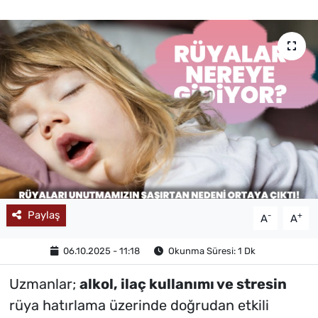
MAGAZİN
Paylaş
-
+
A
A
06.10.2025 - 11:18
Okunma Süresi: 1 Dk
Uzmanlar;
alkol, ilaç kullanımı ve stresin
rüya hatırlama üzerinde doğrudan etkili