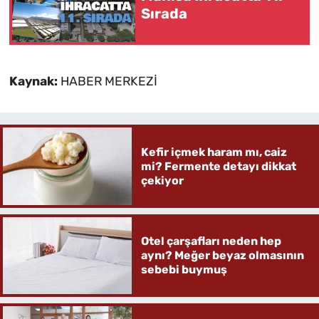
Sırada
Kaynak:
HABER MERKEZİ
Kefir içmek haram mı, caiz
mi? Fermente detayı dikkat
çekiyor
Otel çarşafları neden hep
aynı? Meğer beyaz olmasının
sebebi buymuş