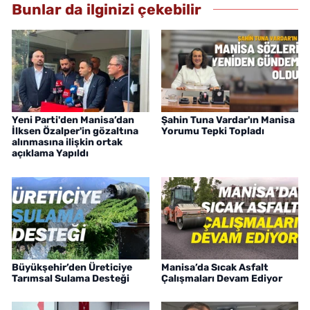
Bunlar da ilginizi çekebilir
Yeni Parti'den Manisa’dan
Şahin Tuna Vardar'ın Manisa
İlksen Özalper'in gözaltına
Yorumu Tepki Topladı
alınmasına ilişkin ortak
açıklama Yapıldı
Büyükşehir’den Üreticiye
Manisa’da Sıcak Asfalt
Tarımsal Sulama Desteği
Çalışmaları Devam Ediyor