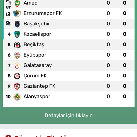
Amed
0
0
1
Erzurumspor FK
0
0
2
Başakşehir
0
0
3
Kocaelispor
0
0
4
Beşiktaş
0
0
5
Eyüpspor
0
0
6
Galatasaray
0
0
7
Çorum FK
0
0
8
Gaziantep FK
0
0
9
Alanyaspor
0
0
10
Detaylar için tıklayın