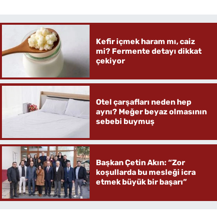
Kefir içmek haram mı, caiz
mi? Fermente detayı dikkat
çekiyor
Otel çarşafları neden hep
aynı? Meğer beyaz olmasının
sebebi buymuş
Başkan Çetin Akın: “Zor
koşullarda bu mesleği icra
etmek büyük bir başarı”