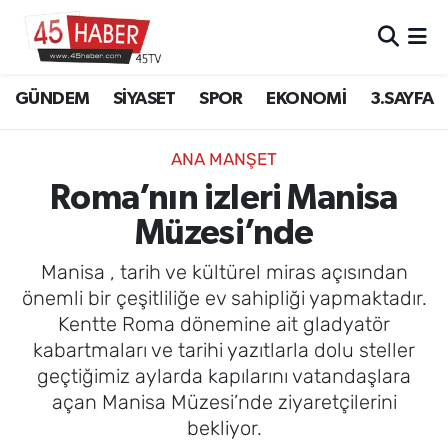
GÜNDEM
Manisa Nöbetçi Eczaneler
GÜNDEM
SİYASET
SPOR
EKONOMİ
3.SAYFA
SİYASET
Manisa Hava Durumu
ANA MANŞET
SPOR
Manisa Namaz Vakitleri
Roma’nın izleri Manisa
Müzesi’nde
EKONOMİ
Manisa Trafik Yoğunluk Haritası
Manisa , tarih ve kültürel miras açısından
3.SAYFA
Süper Lig Puan Durumu ve Fikstür
önemli bir çeşitliliğe ev sahipliği yapmaktadır.
Kentte Roma dönemine ait gladyatör
EĞİTİM
Tüm Manşetler
kabartmaları ve tarihi yazıtlarla dolu steller
geçtiğimiz aylarda kapılarını vatandaşlara
SAĞLIK
Son Dakika Haberleri
açan Manisa Müzesi’nde ziyaretçilerini
bekliyor.
YAŞAM
Haber Arşivi