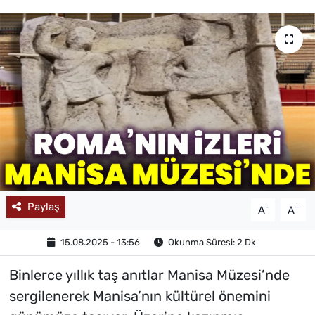
MAGAZİN
Paylaş
-
+
A
A
15.08.2025 - 13:56
Okunma Süresi: 2 Dk
Binlerce yıllık taş anıtlar Manisa Müzesi’nde
sergilenerek Manisa’nın kültürel önemini