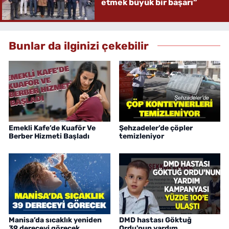
etmek büyük bir başarı”
Bunlar da ilginizi çekebilir
Emekli Kafe’de Kuaför Ve
Şehzadeler’de çöpler
Berber Hizmeti Başladı
temizleniyor
Manisa’da sıcaklık yeniden
DMD hastası Göktuğ
39 dereceyi görecek
Ordu'nun yardım