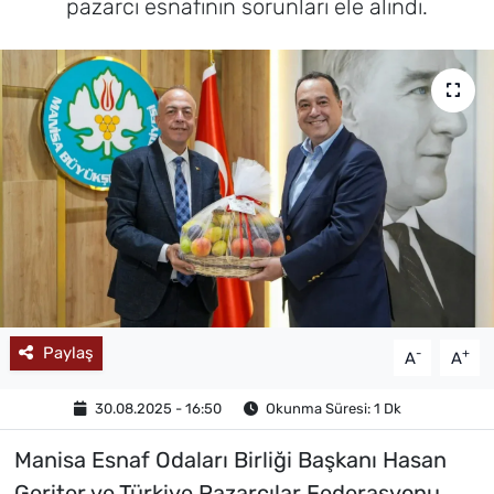
pazarcı esnafının sorunları ele alındı.
MAGAZİN
Paylaş
-
+
A
A
30.08.2025 - 16:50
Okunma Süresi: 1 Dk
Manisa Esnaf Odaları Birliği Başkanı Hasan
Geriter ve Türkiye Pazarcılar Federasyonu