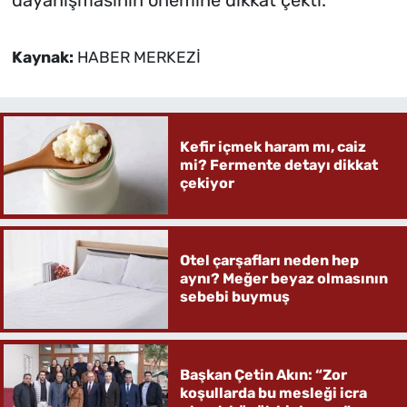
Kaynak:
HABER MERKEZİ
Kefir içmek haram mı, caiz
mi? Fermente detayı dikkat
çekiyor
Otel çarşafları neden hep
aynı? Meğer beyaz olmasının
sebebi buymuş
Başkan Çetin Akın: “Zor
koşullarda bu mesleği icra