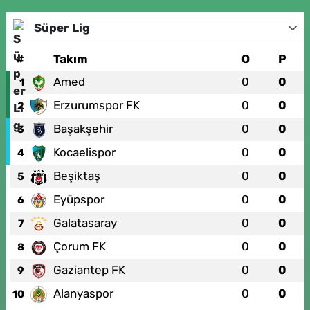
Süper Lig
#
Takım
O
P
Amed
0
0
1
Erzurumspor FK
0
0
2
Başakşehir
0
0
3
Kocaelispor
0
0
4
Beşiktaş
0
0
5
Eyüpspor
0
0
6
Galatasaray
0
0
7
Çorum FK
0
0
8
Gaziantep FK
0
0
9
Alanyaspor
0
0
10