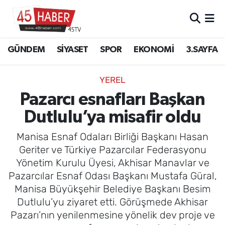
GÜNDEM
Manisa Nöbetçi Eczaneler
GÜNDEM
SİYASET
SPOR
EKONOMİ
3.SAYFA
SİYASET
Manisa Hava Durumu
YEREL
SPOR
Manisa Namaz Vakitleri
Pazarcı esnafları Başkan
Dutlulu’ya misafir oldu
EKONOMİ
Manisa Trafik Yoğunluk Haritası
Manisa Esnaf Odaları Birliği Başkanı Hasan
3.SAYFA
Süper Lig Puan Durumu ve Fikstür
Geriter ve Türkiye Pazarcılar Federasyonu
Yönetim Kurulu Üyesi, Akhisar Manavlar ve
EĞİTİM
Tüm Manşetler
Pazarcılar Esnaf Odası Başkanı Mustafa Güral,
Manisa Büyükşehir Belediye Başkanı Besim
SAĞLIK
Son Dakika Haberleri
Dutlulu’yu ziyaret etti. Görüşmede Akhisar
Pazarı’nın yenilenmesine yönelik dev proje ve
YAŞAM
Haber Arşivi