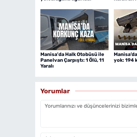
Manisa'da Halk Otobüsü ile
Manisa’da
Panelvan Çarpıştı: 1 Ölü, 11
yok: 194 k
Yaralı
Yorumlar