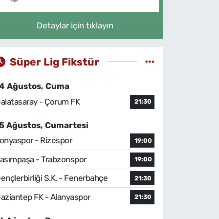
Detaylar için tıklayın
Süper Lig Fikstür
4 Ağustos, Cuma
alatasaray - Çorum FK
21:30
5 Ağustos, Cumartesi
onyaspor - Rizespor
19:00
asımpaşa - Trabzonspor
19:00
ençlerbirliği S.K. - Fenerbahçe
21:30
aziantep FK - Alanyaspor
21:30