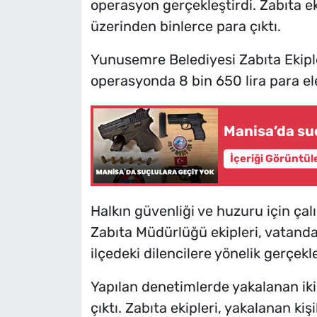
operasyon gerçekleştirdi. Zabıta ek
üzerinden binlerce para çıktı.
Yunusemre Belediyesi Zabıta Ekiple
operasyonda 8 bin 650 lira para ele
Manisa’da suç
İçeriği Görüntül
Halkın güvenliği ve huzuru için ça
Zabıta Müdürlüğü ekipleri, vatand
ilçedeki dilencilere yönelik gerçek
Yapılan denetimlerde yakalanan iki
çıktı. Zabıta ekipleri, yakalanan kiş