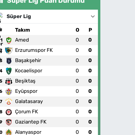
Süper Lig Puan Durumu
Süper Lig
#
Takım
O
P
Amed
0
0
1
Erzurumspor FK
0
0
2
Başakşehir
0
0
3
Kocaelispor
0
0
4
Beşiktaş
0
0
5
Eyüpspor
0
0
6
Galatasaray
0
0
7
Çorum FK
0
0
8
Gaziantep FK
0
0
9
Alanyaspor
0
0
0