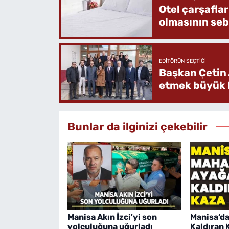
Otel çarşafla
olmasının se
EDITÖRÜN SEÇTIĞI
Başkan Çetin 
etmek büyük b
Bunlar da ilginizi çekebilir
Manisa Akın İzci'yi son
Manisa’da
yolculuğuna uğurladı
Kaldıran 