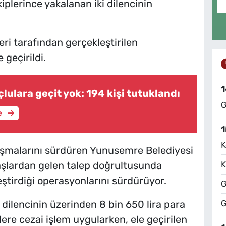
iplerince yakalanan iki dilencinin
ri tarafından gerçekleştirilen
 geçirildi.
1
lulara geçit yok: 194 kişi tutuklandı
G
e
1
K
lışmalarını sürdüren Yunusemre Belediyesi
K
aşlardan gelen talep doğrultusunda
leştirdiği operasyonlarını sürdürüyor.
G
G
 dilencinin üzerinden 8 bin 650 lira para
ilere cezai işlem uygularken, ele geçirilen