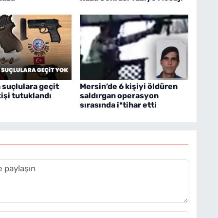
 suçlulara geçit
Mersin’de 6 kişiyi öldüren
işi tutuklandı
saldırgan operasyon
sırasında i*tihar etti