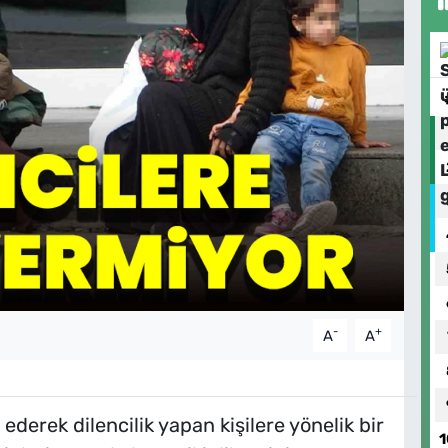
-
+
A
A
ederek dilencilik yapan kişilere yönelik bir
1