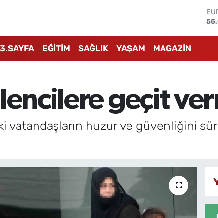
ST
64
GR
65
3.SAYFA
EĞİTİM
SAĞLIK
YAŞAM
MAGAZİN
Bİ
13.
BI
64
lencilere geçit ve
DO
47
EU
55
 vatandaşların huzur ve güvenliğini sür