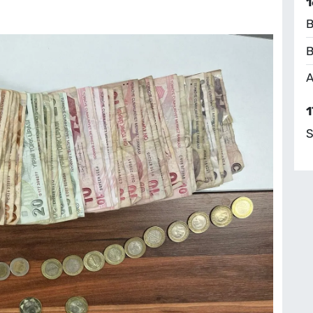
1
B
B
A
1
S