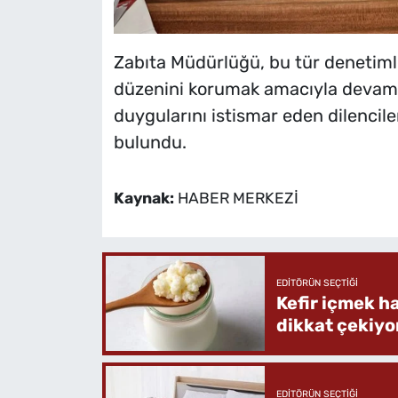
Zabıta Müdürlüğü, bu tür denetim
düzenini korumak amacıyla devam e
duygularını istismar eden dilenciler
bulundu.
Kaynak:
HABER MERKEZİ
EDITÖRÜN SEÇTIĞI
Kefir içmek h
dikkat çekiyo
EDITÖRÜN SEÇTIĞI