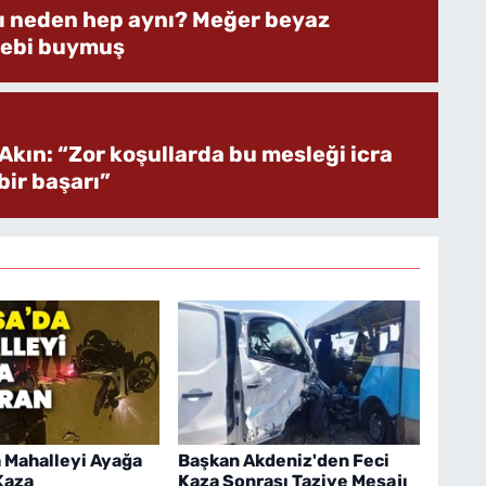
rı neden hep aynı? Meğer beyaz
bebi buymuş
Akın: “Zor koşullarda bu mesleği icra
ir başarı”
 Mahalleyi Ayağa
Başkan Akdeniz'den Feci
Kaza
Kaza Sonrası Taziye Mesajı