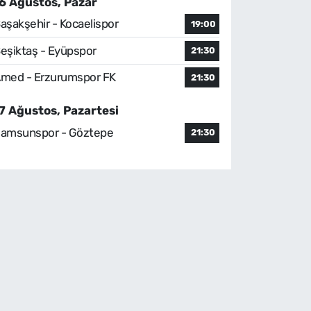
6 Ağustos, Pazar
aşakşehir - Kocaelispor
19:00
eşiktaş - Eyüpspor
21:30
med - Erzurumspor FK
21:30
7 Ağustos, Pazartesi
amsunspor - Göztepe
21:30