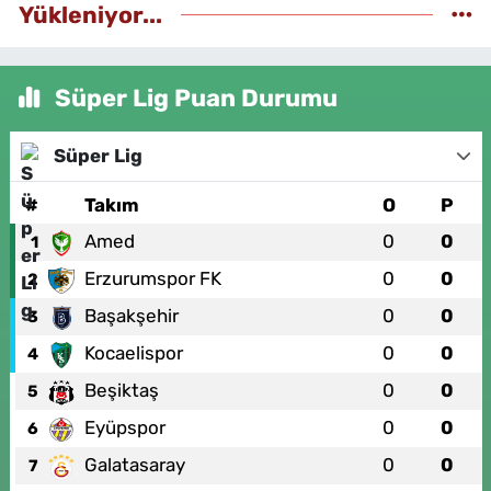
Yükleniyor...
Süper Lig Puan Durumu
Süper Lig
#
Takım
O
P
Amed
0
0
1
Erzurumspor FK
0
0
2
Başakşehir
0
0
3
Kocaelispor
0
0
4
Beşiktaş
0
0
5
Eyüpspor
0
0
6
Galatasaray
0
0
7