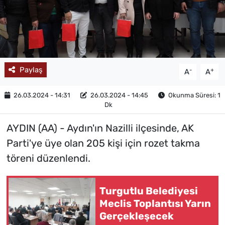
MAGAZİN
Paylaş
-
+
A
A
26.03.2024 - 14:31
26.03.2024 - 14:45
Okunma Süresi: 1
Dk
AYDIN (AA) - Aydın'ın Nazilli ilçesinde, AK
Parti'ye üye olan 205 kişi için rozet takma
töreni düzenlendi.
Turgutlu Belediyesi
Meclis Toplantısı Yarın
Gerçekleşecek