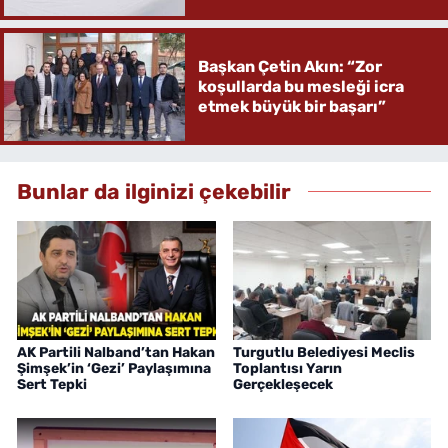
Başkan Çetin Akın: “Zor
koşullarda bu mesleği icra
etmek büyük bir başarı”
Bunlar da ilginizi çekebilir
AK Partili Nalband’tan Hakan
Turgutlu Belediyesi Meclis
Şimşek’in ‘Gezi’ Paylaşımına
Toplantısı Yarın
Sert Tepki
Gerçekleşecek