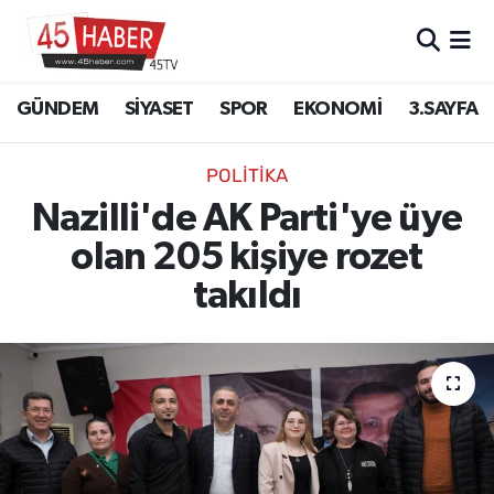
GÜNDEM
Manisa Nöbetçi Eczaneler
GÜNDEM
SİYASET
SPOR
EKONOMİ
3.SAYFA
SİYASET
Manisa Hava Durumu
POLITIKA
SPOR
Manisa Namaz Vakitleri
Nazilli'de AK Parti'ye üye
olan 205 kişiye rozet
EKONOMİ
Manisa Trafik Yoğunluk Haritası
takıldı
3.SAYFA
Süper Lig Puan Durumu ve Fikstür
EĞİTİM
Tüm Manşetler
SAĞLIK
Son Dakika Haberleri
YAŞAM
Haber Arşivi