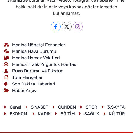
Sitemizde bulunan yazı , video, fotoğraf ve haberlerin her
hakkı saklıdır.İzinsiz veya kaynak gösterilemeden
kullanılamaz.
Manisa Nöbetçi Eczaneler
Manisa Hava Durumu
Manisa Namaz Vakitleri
Manisa Trafik Yoğunluk Haritası
Puan Durumu ve Fikstür
Tüm Manşetler
Son Dakika Haberleri
Haber Arşivi
Genel
SİYASET
GÜNDEM
SPOR
3.SAYFA
EKONOMİ
KADIN
EĞİTİM
SAĞLIK
KÜLTÜR