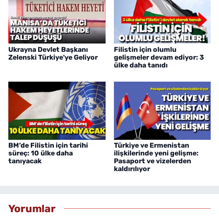
Ukrayna Devlet Başkanı
Filistin için olumlu
Zelenski Türkiye'ye Geliyor
gelişmeler devam ediyor: 3
ülke daha tanıdı
BM’de Filistin için tarihi
Türkiye ve Ermenistan
süreç: 10 ülke daha
ilişkilerinde yeni gelişme:
tanıyacak
Pasaport ve vizelerden
kaldırılıyor
Yorumlar