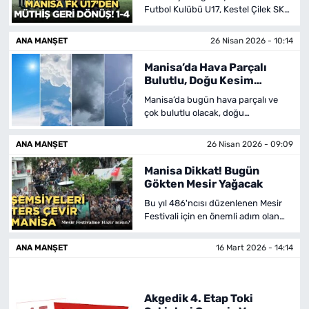
Futbol Kulübü U17, Kestel Çilek SK
ile karşılaştı. Karşılaşma 4-1 skorla
Manisa FK’nın galibiyeti ile sona
ANA MANŞET
26 Nisan 2026 - 10:14
erdi.
Manisa’da Hava Parçalı
Bulutlu, Doğu Kesim
Sağanak Yağışlı
Manisa’da bugün hava parçalı ve
çok bulutlu olacak, doğu
kesimlerinin ise kısa süreli yerel
sağanak ve gök gürültülü sağanak
ANA MANŞET
26 Nisan 2026 - 09:09
yağışlı olması bekleniyor.
Manisa Dikkat! Bugün
Gökten Mesir Yağacak
Bu yıl 486'ncısı düzenlenen Mesir
Festivali için en önemli adım olan
saçım töreni bugün gerçekleşecek.
Şemsiyelerinizi ters çevirin gökten
ANA MANŞET
16 Mart 2026 - 14:14
10 ton mesir yağacak.
Akgedik 4. Etap Toki