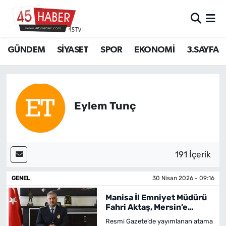
GÜNDEM
Manisa Nöbetçi Eczaneler
GÜNDEM
SİYASET
SPOR
EKONOMİ
3.SAYFA
SİYASET
Manisa Hava Durumu
SPOR
Manisa Namaz Vakitleri
Eylem Tunç
EKONOMİ
Manisa Trafik Yoğunluk Haritası
3.SAYFA
Süper Lig Puan Durumu ve Fikstür
191 İçerik
EĞİTİM
Tüm Manşetler
GENEL
30 Nisan 2026 - 09:16
SAĞLIK
Son Dakika Haberleri
Manisa İl Emniyet Müdürü
Fahri Aktaş, Mersin’e
Atandı
YAŞAM
Haber Arşivi
Resmi Gazete’de yayımlanan atama