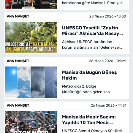
kararlarına göre Manisa İl Emniyet
Müdürü Fahri Aktaş Mersin’e
MAGAZİN
atanırken yerine Elazığ İl Emniyet
ANA MANŞET
28 Nisan 2026 - 10:30
Müdürü Adnan Karayel getirildi.
UNESCO Tescilli "Zeytin
Mirası" Akhisar’da Masaya
Yatırılıyor
Akhisar, UNESCO tarafından
koruma altına alınan "Geleneksel
Zeytin Yetiştiriciliği"nin geleceğinin
ele alınacağı dev bir çalıştaya ev
ANA MANŞET
28 Nisan 2026 - 09:29
sahipliği yapıyor.
Manisa’da Bugün Güneş
Hakim
Meteoroloji 2. Bölge
Müdürlüğü’nden gelen son
raporlara göre, 28 Nisan Salı günü
Manisa'da güneş yüzünü
ANA MANŞET
26 Nisan 2026 - 14:31
gösteriyor.
Manisa’da Mesir Saçımı
Yapıldı: 10 Ton Mesir
Dakkilar İçinde Bitti
UNESCO Somut Olmayan Kültürel