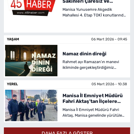
Sakinleri Çaresiz Ve
Mağdur
Manisa Yunusemre Akgedik
Mahallesi 4. Etap TOKİ konutlarında
hak sahipleri anahtarlarını Aralık
2025’te teslim aldı ancak huzur
yerine çileyle karşılaştı. Ev sahibi
olan vatandaşlar, teslim aldıkları
YAŞAM
06 Mart 2026 - 09:45
konutlarda yönetim ve yüklenici
firmanın ilgisizliği nedeniyle
Namaz dinin direği
mağdur edildiklerini iddia ediyorlar.
Rahmet ayı Ramazan’ın manevi
ikliminde gerçekleştirdiğimiz
Ramazan Sohbetleri programımızın
bugünkü konuğu Yunus Emre İlçe
YEREL
05 Mart 2026 - 10:38
Vaizi Harun Karadağ. Namazın
önemine ele anlatıldığı programa
Manisa İl Emniyet Müdürü
Karadağ, namazın insan hayatına
Fahri Aktaş’tan İlçelere
ve ahlakına etkileri anlattı.
Denetim Ziyareti
Manisa İl Emniyet Müdürü Fahri
Aktaş, Manisa genelinde yürütülen
güvenlik ve asayiş çalışmalarını
yerinde incelemek amacıyla ilçeleri
ziyaret ederek denetimlerde
DAHA FAZLA GÖSTER