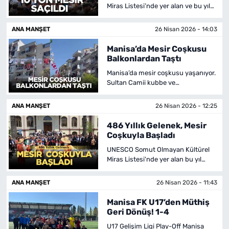
Miras Listesi’nde yer alan ve bu yıl
486'ncısı düzenlenen Uluslararası
Manisa Mesir Macunu Festivali, 10
ANA MANŞET
26 Nisan 2026 - 14:03
ton mesir macununun saçılmasıyla
sona erdi.
Manisa’da Mesir Coşkusu
Balkonlardan Taştı
Manisa’da mesir coşkusu yaşanıyor.
Sultan Camii kubbe ve
minarelerinden saçılacak mesir için
vatandaşalar çevre evlerin
ANA MANŞET
26 Nisan 2026 - 12:25
balkonlarını doldurdu.
486 Yıllık Gelenek, Mesir
Coşkuyla Başladı
UNESCO Somut Olmayan Kültürel
Miras Listesi'nde yer alan bu yıl
486'ncısı düzenlenen Uluslararası
Manisa Mesir Macunu Festivali’
ANA MANŞET
26 Nisan 2026 - 11:43
kapsamında Mesir Kortej başladı.
Manisa FK U17’den Müthiş
Geri Dönüş! 1-4
U17 Gelişim Ligi Play-Off Manisa