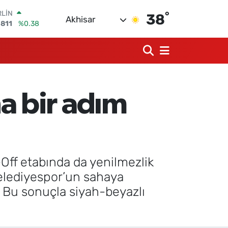
°
M ALTIN
38
Akhisar
0.55
%0.03
T100
79
%-14
COIN
944,08
%-0.18
AR
7436
%0.18
 bir adım
O
2510
%0.32
RLİN
4811
%0.38
ff etabında da yenilmezlik
 Belediyespor’un sahaya
 Bu sonuçla siyah-beyazlı