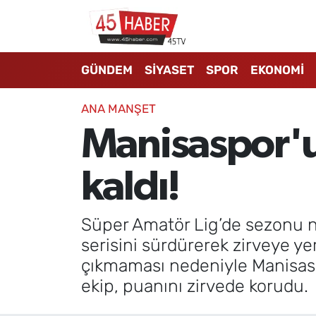
GÜNDEM
Manisa Nöbetçi Eczaneler
GÜNDEM
SİYASET
SPOR
EKONOMİ
SİYASET
Manisa Hava Durumu
ANA MANŞET
SPOR
Manisa Namaz Vakitleri
Manisaspor'
EKONOMİ
Manisa Trafik Yoğunluk Haritası
kaldı!
3.SAYFA
Süper Lig Puan Durumu ve Fikstür
Süper Amatör Lig’de sezonu n
EĞİTİM
Tüm Manşetler
serisini sürdürerek zirveye ye
çıkmaması nedeniyle Manisasp
SAĞLIK
Son Dakika Haberleri
ekip, puanını zirvede korudu.
YAŞAM
Haber Arşivi