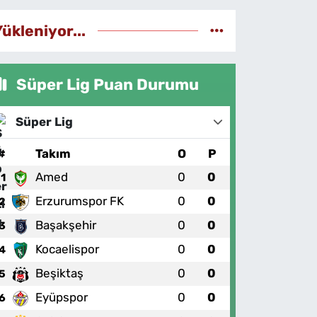
Yükleniyor...
Süper Lig Puan Durumu
Süper Lig
#
Takım
O
P
Amed
0
0
1
Erzurumspor FK
0
0
2
Başakşehir
0
0
3
Kocaelispor
0
0
4
Beşiktaş
0
0
5
Eyüpspor
0
0
6