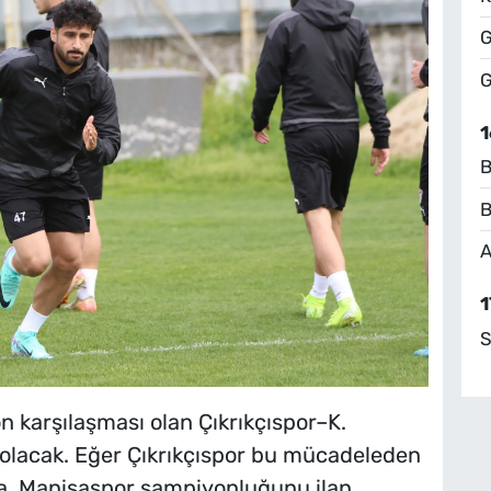
G
G
1
B
B
A
1
S
 karşılaşması olan Çıkrıkçıspor–K.
olacak. Eğer Çıkrıkçıspor bu mücadeleden
rsa, Manisaspor şampiyonluğunu ilan