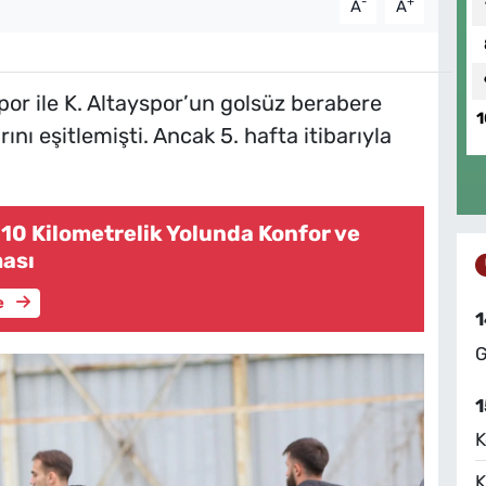
-
+
A
A
por ile K. Altayspor’un golsüz berabere
1
nı eşitlemişti. Ancak 5. hafta itibarıyla
10 Kilometrelik Yolunda Konfor ve
ası
e
1
G
1
K
K