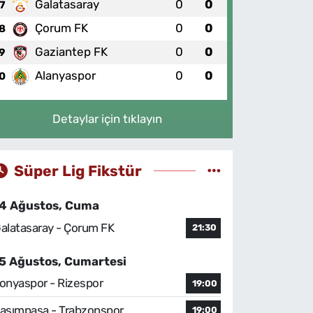
Galatasaray
0
0
7
Çorum FK
0
0
8
Gaziantep FK
0
0
9
Alanyaspor
0
0
0
Detaylar için tıklayın
Süper Lig Fikstür
4 Ağustos, Cuma
alatasaray - Çorum FK
21:30
5 Ağustos, Cumartesi
onyaspor - Rizespor
19:00
asımpaşa - Trabzonspor
19:00