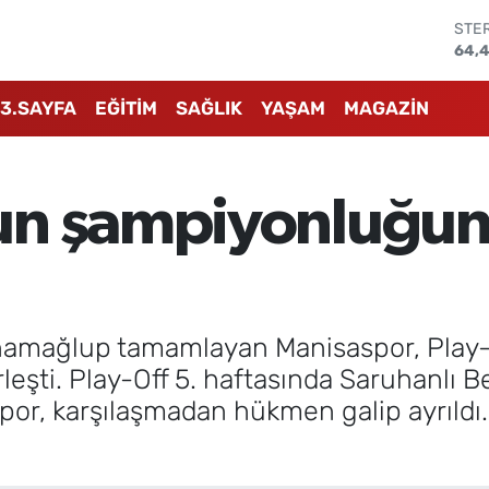
GRA
666
BİS
13.7
3.SAYFA
EĞİTİM
SAĞLIK
YAŞAM
MAGAZİN
BIT
64.
DOL
47,
un şampiyonluğuna
EUR
55,
STE
64,
amağlup tamamlayan Manisaspor, Play-O
rleşti. Play-Off 5. haftasında Saruhanlı
or, karşılaşmadan hükmen galip ayrıldı.