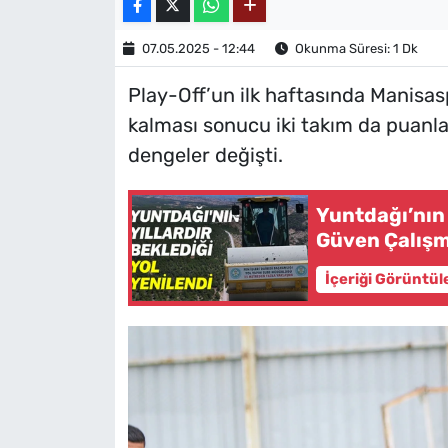
07.05.2025 - 12:44
Okunma Süresi: 1 Dk
Play-Off’un ilk haftasında Manisas
kalması sonucu iki takım da puanları
dengeler değişti.
Yuntdağı’nın 
Güven Çalışm
İçeriği Görüntül