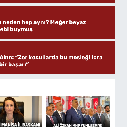
rı neden hep aynı? Meğer beyaz
bebi buymuş
Akın: “Zor koşullarda bu mesleği icra
ir başarı”