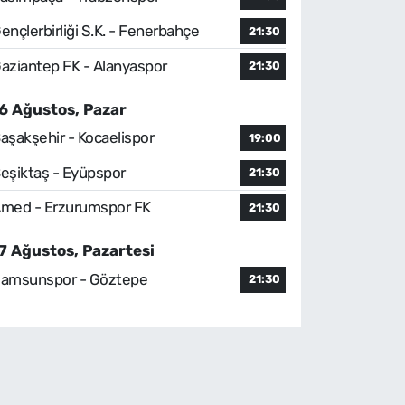
ençlerbirliği S.K. - Fenerbahçe
21:30
aziantep FK - Alanyaspor
21:30
6 Ağustos, Pazar
aşakşehir - Kocaelispor
19:00
eşiktaş - Eyüpspor
21:30
med - Erzurumspor FK
21:30
7 Ağustos, Pazartesi
amsunspor - Göztepe
21:30