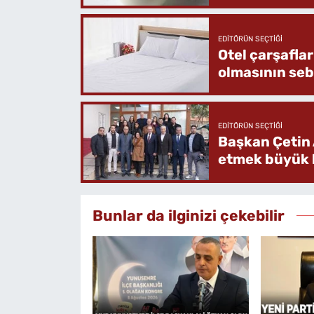
EDITÖRÜN SEÇTIĞI
Otel çarşafla
olmasının se
EDITÖRÜN SEÇTIĞI
Başkan Çetin 
etmek büyük b
Bunlar da ilginizi çekebilir