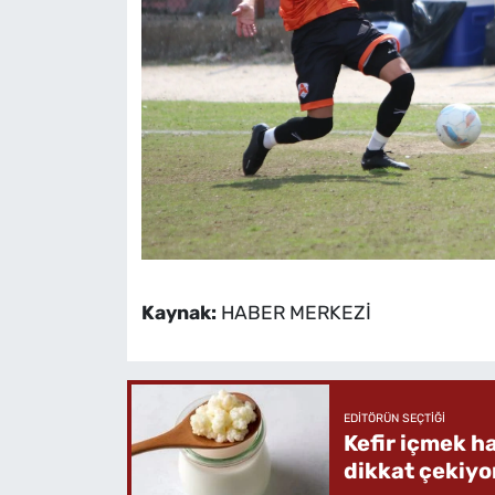
Kaynak:
HABER MERKEZİ
EDITÖRÜN SEÇTIĞI
Kefir içmek h
dikkat çekiyo