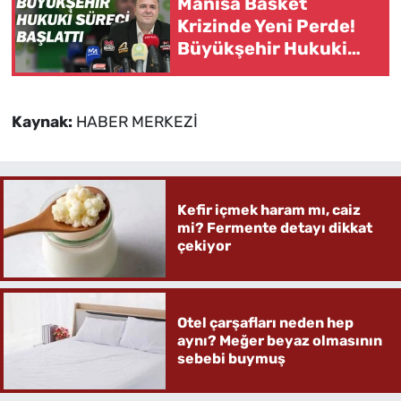
Manisa Basket
Krizinde Yeni Perde!
Büyükşehir Hukuki
Süreci Başlattı
Kaynak:
HABER MERKEZİ
Kefir içmek haram mı, caiz
mi? Fermente detayı dikkat
çekiyor
Otel çarşafları neden hep
aynı? Meğer beyaz olmasının
sebebi buymuş