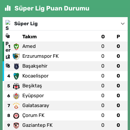
Süper Lig Puan Durumu
Süper Lig
#
Takım
O
P
Amed
0
0
1
Erzurumspor FK
0
0
2
Başakşehir
0
0
3
Kocaelispor
0
0
4
Beşiktaş
0
0
5
Eyüpspor
0
0
6
Galatasaray
0
0
7
Çorum FK
0
0
8
Gaziantep FK
0
0
9