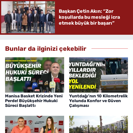
Başkan Çetin Akın: “Zor
koşullarda bu mesleği icra
etmek büyük bir başarı”
Bunlar da ilginizi çekebilir
Manisa Basket Krizinde Yeni
Yuntdağı’nın 10 Kilometrelik
Perde! Büyükşehir Hukuki
Yolunda Konfor ve Güven
Süreci Başlattı
Çalışması