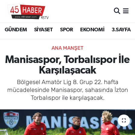
GÜNDEM
Manisa Nöbetçi Eczaneler
GÜNDEM
SİYASET
SPOR
EKONOMİ
3.SAYFA
SİYASET
Manisa Hava Durumu
ANA MANŞET
SPOR
Manisa Namaz Vakitleri
Manisaspor, Torbalıspor İle
Karşılaşacak
EKONOMİ
Manisa Trafik Yoğunluk Haritası
Bölgesel Amatör Lig 8. Grup 22. hafta
3.SAYFA
Süper Lig Puan Durumu ve Fikstür
mücadelesinde Manisaspor, sahasında İzton
Torbalıspor ile karşılaşacak.
EĞİTİM
Tüm Manşetler
SAĞLIK
Son Dakika Haberleri
YAŞAM
Haber Arşivi