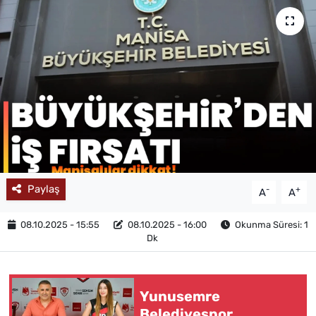
MAGAZİN
Paylaş
-
+
A
A
08.10.2025 - 15:55
08.10.2025 - 16:00
Okunma Süresi: 1
Dk
Yunusemre
Belediyespor