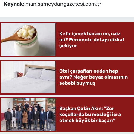
Kaynak:
manisameydangazetesi.com.tr
Kefir içmek haram mı, caiz
mi? Fermente detayı dikkat
çekiyor
Otel çarşafları neden hep
aynı? Meğer beyaz olmasının
sebebi buymuş
Başkan Çetin Akın: “Zor
koşullarda bu mesleği icra
etmek büyük bir başarı”