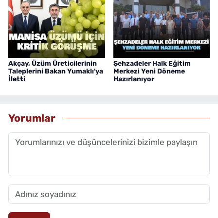
Akçay, Üzüm Üreticilerinin
Şehzadeler Halk Eğitim
Taleplerini Bakan Yumaklı'ya
Merkezi Yeni Döneme
İletti
Hazırlanıyor
Yorumlar