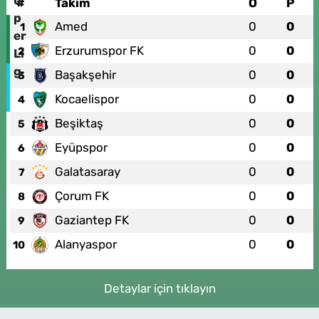
#
Takım
O
P
Amed
0
0
1
Erzurumspor FK
0
0
2
Başakşehir
0
0
3
Kocaelispor
0
0
4
Beşiktaş
0
0
5
Eyüpspor
0
0
6
Galatasaray
0
0
7
Çorum FK
0
0
8
Gaziantep FK
0
0
9
Alanyaspor
0
0
10
Detaylar için tıklayın