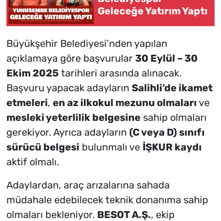
Geleceğe Yatırım Yaptı
Büyükşehir Belediyesi’nden yapılan
açıklamaya göre başvurular
30 Eylül – 30
Ekim 2025
tarihleri arasında alınacak.
Başvuru yapacak adayların
Salihli’de ikamet
etmeleri
,
en az ilkokul mezunu olmaları
ve
mesleki yeterlilik belgesine
sahip olmaları
gerekiyor. Ayrıca adayların
(C veya D) sınıfı
sürücü belgesi
bulunmalı ve
İŞKUR kaydı
aktif olmalı.
Adaylardan, araç arızalarına sahada
müdahale edebilecek teknik donanıma sahip
olmaları bekleniyor.
BESOT A.Ş.
, ekip