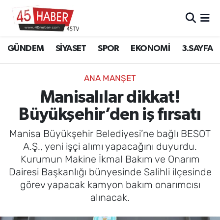
GÜNDEM
Manisa Nöbetçi Eczaneler
GÜNDEM
SİYASET
SPOR
EKONOMİ
3.SAYFA
SİYASET
Manisa Hava Durumu
ANA MANŞET
SPOR
Manisa Namaz Vakitleri
Manisalılar dikkat!
Büyükşehir’den iş fırsatı
EKONOMİ
Manisa Trafik Yoğunluk Haritası
Manisa Büyükşehir Belediyesi’ne bağlı BESOT
3.SAYFA
Süper Lig Puan Durumu ve Fikstür
A.Ş., yeni işçi alımı yapacağını duyurdu.
Kurumun Makine İkmal Bakım ve Onarım
EĞİTİM
Tüm Manşetler
Dairesi Başkanlığı bünyesinde Salihli ilçesinde
görev yapacak kamyon bakım onarımcısı
SAĞLIK
Son Dakika Haberleri
alınacak.
YAŞAM
Haber Arşivi