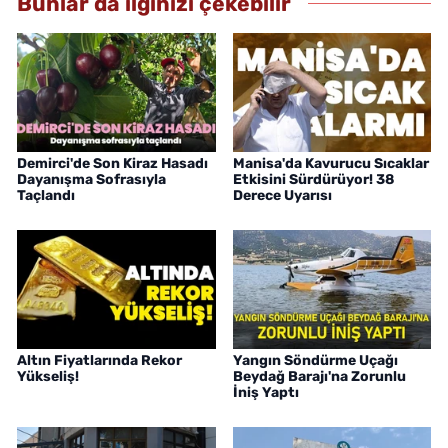
Bunlar da ilginizi çekebilir
Demirci'de Son Kiraz Hasadı
Manisa'da Kavurucu Sıcaklar
Dayanışma Sofrasıyla
Etkisini Sürdürüyor! 38
Taçlandı
Derece Uyarısı
Altın Fiyatlarında Rekor
Yangın Söndürme Uçağı
Yükseliş!
Beydağ Barajı'na Zorunlu
İniş Yaptı