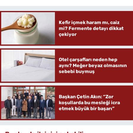
Kefir içmek haram mı, caiz
mi? Fermente detayı dikkat
çekiyor
Otel çarşafları neden hep
aynı? Meğer beyaz olmasının
sebebi buymuş
Başkan Çetin Akın: “Zor
koşullarda bu mesleği icra
etmek büyük bir başarı”