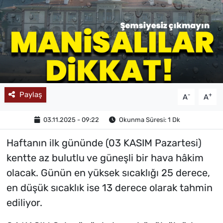
MAGAZİN
Paylaş
-
+
A
A
03.11.2025 - 09:22
Okunma Süresi: 1 Dk
Haftanın ilk gününde (03 KASIM Pazartesi)
kentte az bulutlu ve güneşli bir hava hâkim
olacak. Günün en yüksek sıcaklığı 25 derece,
en düşük sıcaklık ise 13 derece olarak tahmin
ediliyor.