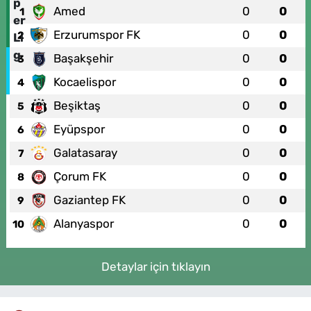
Amed
0
0
1
Erzurumspor FK
0
0
2
Başakşehir
0
0
3
Kocaelispor
0
0
4
Beşiktaş
0
0
5
Eyüpspor
0
0
6
Galatasaray
0
0
7
Çorum FK
0
0
8
Gaziantep FK
0
0
9
Alanyaspor
0
0
10
Detaylar için tıklayın