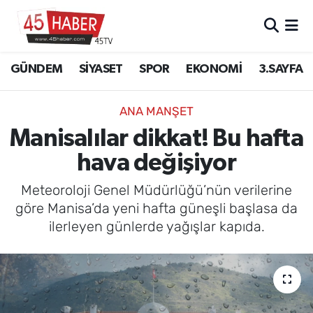
GÜNDEM
Manisa Nöbetçi Eczaneler
GÜNDEM
SİYASET
SPOR
EKONOMİ
3.SAYFA
SİYASET
Manisa Hava Durumu
ANA MANŞET
SPOR
Manisa Namaz Vakitleri
Manisalılar dikkat! Bu hafta
hava değişiyor
EKONOMİ
Manisa Trafik Yoğunluk Haritası
Meteoroloji Genel Müdürlüğü’nün verilerine
3.SAYFA
Süper Lig Puan Durumu ve Fikstür
göre Manisa’da yeni hafta güneşli başlasa da
ilerleyen günlerde yağışlar kapıda.
EĞİTİM
Tüm Manşetler
SAĞLIK
Son Dakika Haberleri
YAŞAM
Haber Arşivi