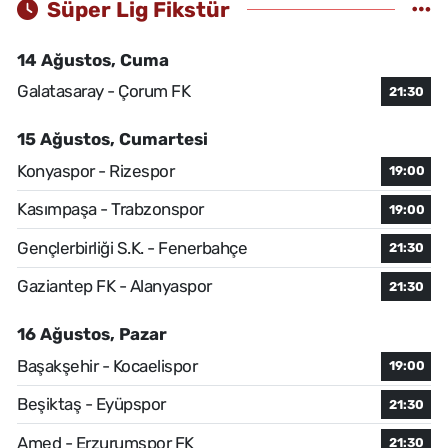
Süper Lig Fikstür
14 Ağustos, Cuma
Galatasaray - Çorum FK
21:30
15 Ağustos, Cumartesi
Konyaspor - Rizespor
19:00
Kasımpaşa - Trabzonspor
19:00
Gençlerbirliği S.K. - Fenerbahçe
21:30
Gaziantep FK - Alanyaspor
21:30
16 Ağustos, Pazar
Başakşehir - Kocaelispor
19:00
Beşiktaş - Eyüpspor
21:30
Amed - Erzurumspor FK
21:30