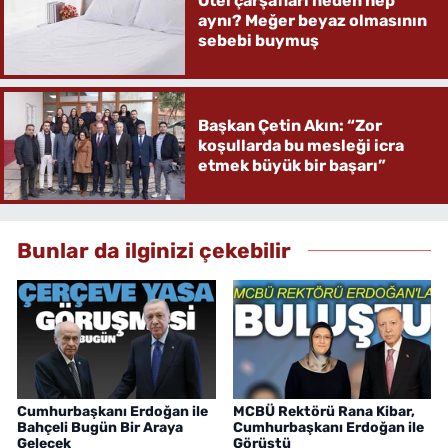
Otel çarşafları neden hep
aynı? Meğer beyaz olmasının
sebebi buymuş
Başkan Çetin Akın: “Zor
koşullarda bu mesleği icra
etmek büyük bir başarı”
Bunlar da ilginizi çekebilir
Cumhurbaşkanı Erdoğan ile
MCBÜ Rektörü Rana Kibar,
Bahçeli Bugün Bir Araya
Cumhurbaşkanı Erdoğan ile
Gelecek
Görüştü