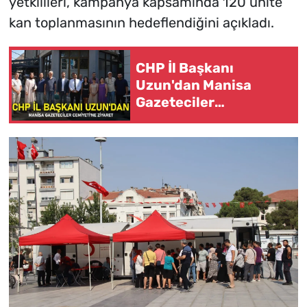
yetkilileri, kampanya kapsamında 120 ünite
kan toplanmasının hedeflendiğini açıkladı.
CHP İl Başkanı
Uzun'dan Manisa
Gazeteciler
Cemiyeti'ne Ziyaret