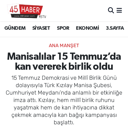
GÜNDEM
Manisa Nöbetçi Eczaneler
GÜNDEM
SİYASET
SPOR
EKONOMİ
3.SAYFA
SİYASET
Manisa Hava Durumu
ANA MANŞET
SPOR
Manisa Namaz Vakitleri
Manisalılar 15 Temmuz’da
kan vererek birlik oldu
EKONOMİ
Manisa Trafik Yoğunluk Haritası
15 Temmuz Demokrasi ve Millî Birlik Günü
3.SAYFA
Süper Lig Puan Durumu ve Fikstür
dolayısıyla Türk Kızılay Manisa Şubesi,
Cumhuriyet Meydanı’nda anlamlı bir etkinliğe
EĞİTİM
Tüm Manşetler
imza attı. Kızılay, hem millî birlik ruhunu
yaşatmak hem de kan ihtiyacına dikkat
SAĞLIK
Son Dakika Haberleri
çekmek amacıyla kan bağışı kampanyası
başlattı.
YAŞAM
Haber Arşivi