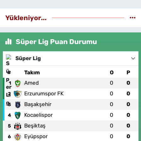
Yükleniyor...
Süper Lig Puan Durumu
Süper Lig
#
Takım
O
P
Amed
0
0
1
Erzurumspor FK
0
0
2
Başakşehir
0
0
3
Kocaelispor
0
0
4
Beşiktaş
0
0
5
Eyüpspor
0
0
6