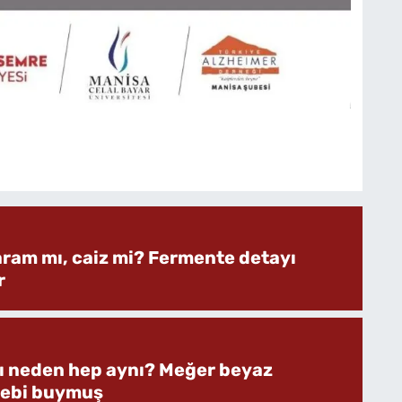
aram mı, caiz mi? Fermente detayı
r
rı neden hep aynı? Meğer beyaz
bebi buymuş