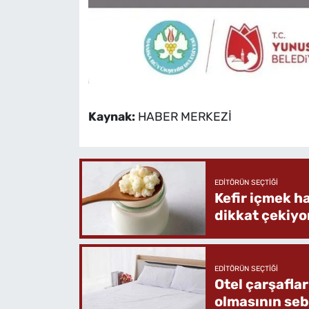
Kaynak:
HABER MERKEZİ
EDITÖRÜN SEÇTIĞI
Kefir içmek h
dikkat çekiyo
EDITÖRÜN SEÇTIĞI
Otel çarşafla
olmasının se