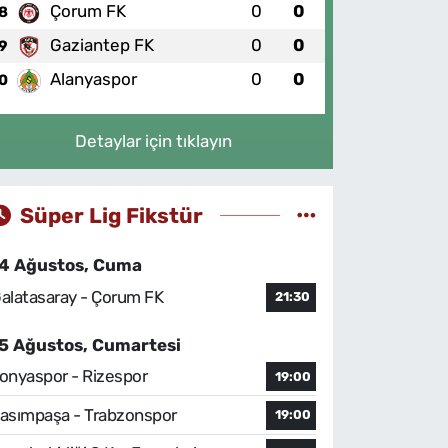
Çorum FK
0
0
8
Gaziantep FK
0
0
9
Alanyaspor
0
0
0
Detaylar için tıklayın
Süper Lig Fikstür
4 Ağustos, Cuma
alatasaray - Çorum FK
21:30
5 Ağustos, Cumartesi
onyaspor - Rizespor
19:00
asımpaşa - Trabzonspor
19:00