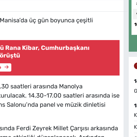
Manisa’da üç gün boyunca çeşitli
1
ü Rana Kibar, Cumhurbaşkanı
Görüştü
e
1
3.30 saatleri arasında Manolya
G
kurulacak. 14.30-17.00 saatleri arasında ise
ns Salonu’nda panel ve müzik dinletisi
1
K
K
sında Ferdi Zeyrek Millet Çarşısı arkasında