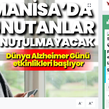
-
+
A
A