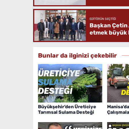
EDITÖRÜN SEÇTIĞI
Başkan Çetin 
etmek büyük b
Bunlar da ilginizi çekebilir
Büyükşehir’den Üreticiye
Manisa’da
Tarımsal Sulama Desteği
Çalışmala