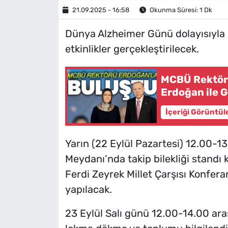
21.09.2025 - 16:58
Okunma Süresi: 1 Dk
Dünya Alzheimer Günü dolayısıyla 
etkinlikler gerçekleştirilecek.
MCBÜ Rektör
Erdoğan ile 
İçeriği Görüntül
Yarın (22 Eylül Pazartesi) 12.00-1
Meydanı’nda takip bilekliği standı 
Ferdi Zeyrek Millet Çarşısı Konfera
yapılacak.
23 Eylül Salı günü 12.00-14.00 ara