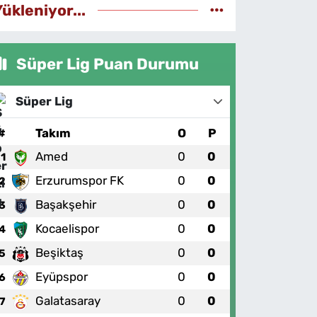
Yükleniyor...
Süper Lig Puan Durumu
Süper Lig
#
Takım
O
P
Amed
0
0
1
Erzurumspor FK
0
0
2
Başakşehir
0
0
3
Kocaelispor
0
0
4
Beşiktaş
0
0
5
Eyüpspor
0
0
6
Galatasaray
0
0
7