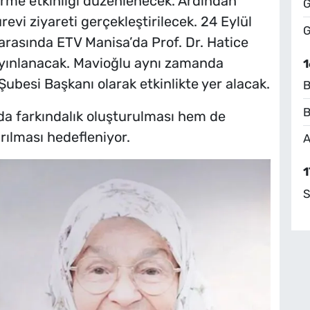
rme etkinliği düzenlenecek. Ardından
G
evi ziyareti gerçekleştirilecek. 24 Eylül
G
arasında ETV Manisa’da Prof. Dr. Hatice
yayınlanacak. Mavioğlu aynı zamanda
1
ubesi Başkanı olarak etkinlikte yer alacak.
B
B
da farkındalık oluşturulması hem de
rılması hedefleniyor.
A
1
S