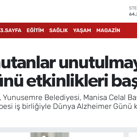
STE
64,
GRA
651
3.SAYFA
EĞİTİM
SAĞLIK
YAŞAM
MAGAZİN
BİS
13.
BIT
64.
utanlar unutulma
DO
47,
EU
ü etkinlikleri baş
55,
 Yunusemre Belediyesi, Manisa Celal Bay
esi iş birliğiyle Dünya Alzheimer Günü 