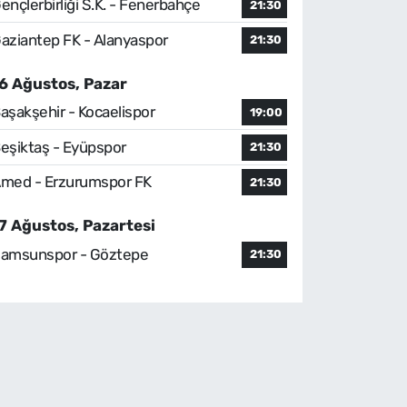
ençlerbirliği S.K. - Fenerbahçe
21:30
aziantep FK - Alanyaspor
21:30
6 Ağustos, Pazar
aşakşehir - Kocaelispor
19:00
eşiktaş - Eyüpspor
21:30
med - Erzurumspor FK
21:30
7 Ağustos, Pazartesi
amsunspor - Göztepe
21:30