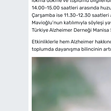
lokma dökme ve toplumu bilgilendi
14.00-15.00 saatleri arasında huzur
Çarşamba ise 11.30-12.30 saatleri 
Mavioğlu’nun katılımıyla söyleşi 
Türkiye Alzheimer Derneği Manisa Ş
Etkinliklerle hem Alzheimer hakkın
toplumda dayanışma bilincinin artı