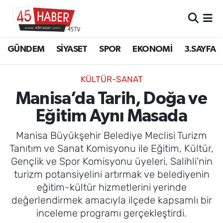
GÜNDEM
Manisa Nöbetçi Eczaneler
GÜNDEM
SİYASET
SPOR
EKONOMİ
3.SAYFA
SİYASET
Manisa Hava Durumu
KÜLTÜR-SANAT
SPOR
Manisa Namaz Vakitleri
Manisa’da Tarih, Doğa ve
Eğitim Aynı Masada
EKONOMİ
Manisa Trafik Yoğunluk Haritası
Manisa Büyükşehir Belediye Meclisi Turizm
3.SAYFA
Süper Lig Puan Durumu ve Fikstür
Tanıtım ve Sanat Komisyonu ile Eğitim, Kültür,
Gençlik ve Spor Komisyonu üyeleri, Salihli’nin
EĞİTİM
Tüm Manşetler
turizm potansiyelini artırmak ve belediyenin
eğitim-kültür hizmetlerini yerinde
SAĞLIK
Son Dakika Haberleri
değerlendirmek amacıyla ilçede kapsamlı bir
inceleme programı gerçekleştirdi.
YAŞAM
Haber Arşivi