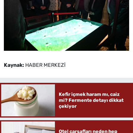
Kaynak:
HABER MERKEZİ
Kefir içmek haram mı, caiz
mi? Fermente detayı dikkat
çekiyor
Otel çarşafları neden hep