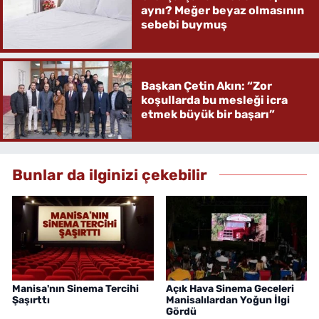
aynı? Meğer beyaz olmasının
sebebi buymuş
Başkan Çetin Akın: “Zor
koşullarda bu mesleği icra
etmek büyük bir başarı”
Bunlar da ilginizi çekebilir
Manisa'nın Sinema Tercihi
Açık Hava Sinema Geceleri
Şaşırttı
Manisalılardan Yoğun İlgi
Gördü